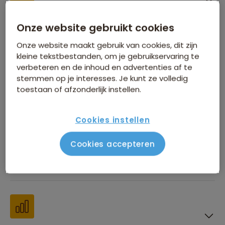
Inbegrepen in de reissom
Onze website gebruikt cookies
Onze website maakt gebruik van cookies, dit zijn
kleine tekstbestanden, om je gebruikservaring te
verbeteren en de inhoud en advertenties af te
stemmen op je interesses. Je kunt ze volledig
Financiën
toestaan of afzonderlijk instellen.
Cookies instellen
Cookies accepteren
Beste reistijd