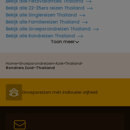
Bekijk alle Fietsvakanties Thailand
Bekijk alle 22-35ers reizen Thailand
Bekijk alle Singlereizen Thailand
Bekijk alle Familiereizen Thailand
Bekijk alle Groepsrondreizen Thailand
Bekijk alle Rondreizen Thailand
Toon meer
Home
•
Groepsrondreizen
•
Azië
•
Thailand
•
Reizen met oog voor mens, cultuur en milieu
Rondreis Zuid-Thailand
Groepsreizen mét indivuele vrijheid
Persoonlijk en deskundig reisadvies