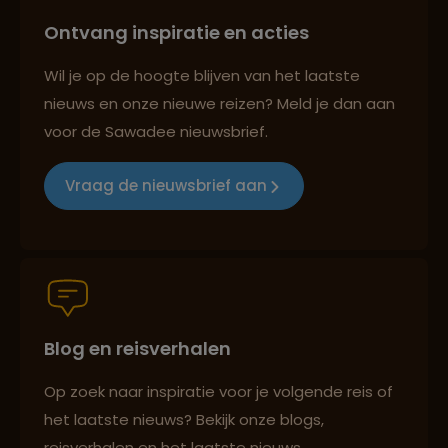
Ontvang inspiratie en acties
Best beoordeelde reisroutes
Wil je op de hoogte blijven van het laatste
nieuws en onze nieuwe reizen? Meld je dan aan
voor de Sawadee nieuwsbrief.
Reizen met oog voor mens, cultuur en milieu
Vraag de nieuwsbrief aan
Groepsreizen mét indivuele vrijheid
Blog en reisverhalen
Persoonlijk en deskundig reisadvies
Op zoek naar inspiratie voor je volgende reis of
het laatste nieuws? Bekijk onze blogs,
Best beoordeelde reisroutes
reisverhalen en het laatste nieuws.