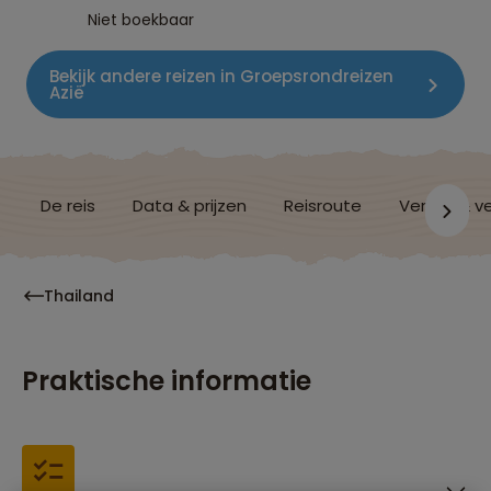
Niet boekbaar
Bekijk andere reizen in Groepsrondreizen
Azië
De reis
Data & prijzen
Reisroute
Verblijf & v
Thailand
Praktische informatie