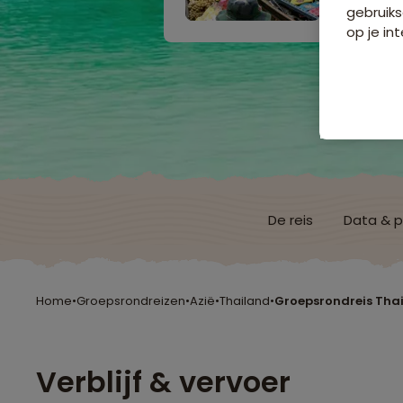
gebruiks
op je int
De reis
Data & p
Home
•
Groepsrondreizen
•
Azië
•
Thailand
•
Groepsrondreis Tha
Verblijf & vervoer