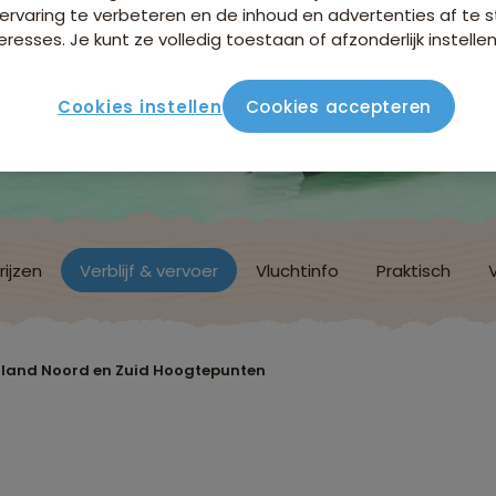
ervaring te verbeteren en de inhoud en advertenties af t
eresses. Je kunt ze volledig toestaan of afzonderlijk instellen
Cookies instellen
Cookies accepteren
rijzen
Verblijf & vervoer
Vluchtinfo
Praktisch
iland Noord en Zuid Hoogtepunten