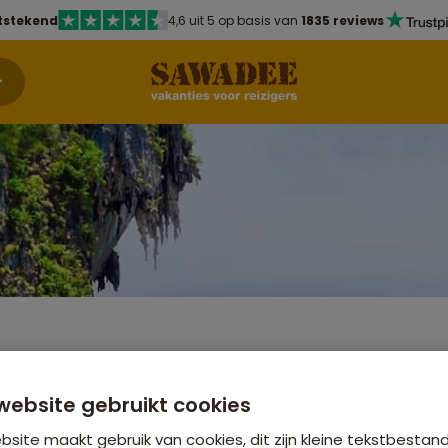
tstekend
4,6 uit 5 op basis van
1835 reviews
ondreis Thailand Noord en Zuid
punten
Beki
website gebruikt cookies
Groe
r
site maakt gebruik van cookies, dit zijn kleine tekstbestan