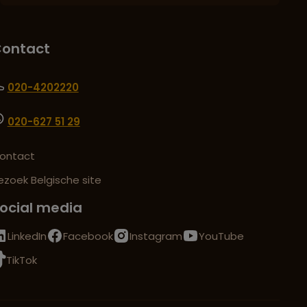
ontact
020-4202220
020-627 51 29
ontact
ezoek Belgische site
ocial media
LinkedIn
Facebook
Instagram
YouTube
TikTok