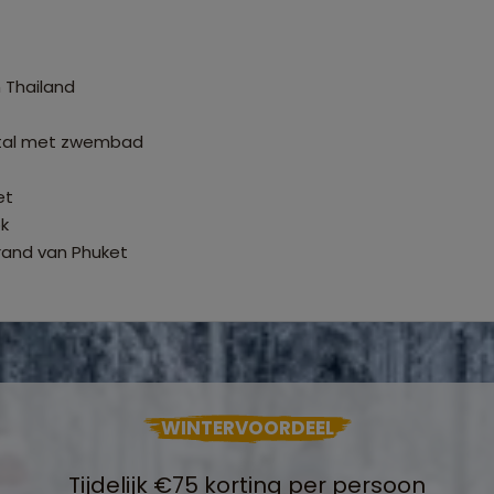
 Thailand
stal met zwembad
et
k
trand van Phuket
WINTERVOORDEEL
Tijdelijk €75 korting per persoon