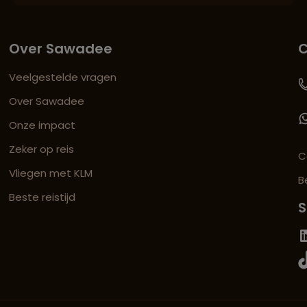
Over Sawadee
C
Veelgestelde vragen
Over Sawadee
Onze impact
Zeker op reis
C
Vliegen met KLM
B
Beste reistijd
S