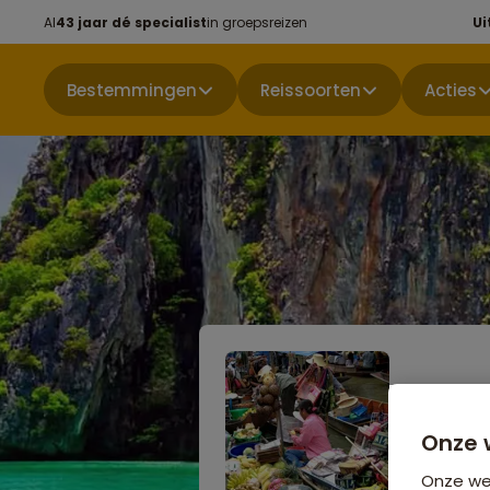
Al
43 jaar dé specialist
in groepsreizen
Ui
Bestemmingen
Reissoorten
Acties
Groepsr
Hoogte
Onze 
Niet boekbaa
Onze web