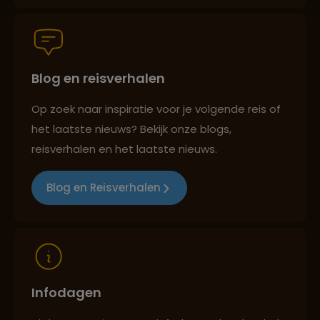
Groepsreizen mét indivuele vrijheid
Blog en reisverhalen
Persoonlijk en deskundig reisadvies
Op zoek naar inspiratie voor je volgende reis of
het laatste nieuws? Bekijk onze blogs,
Best beoordeelde reisroutes
reisverhalen en het laatste nieuws.
Blog en Reisverhalen
Reizen met oog voor mens, cultuur en milieu
Infodagen