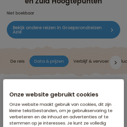
en Zuid Hoogtepunten
Niet boekbaar
Bekijk andere reizen in Groepsrondreizen
Azië
De reis
Data & prijzen
Verblijf & vervoer
Vluc
Thailand
Onze website gebruikt cookies
Onze website maakt gebruik van cookies, dit zijn
Data & Prijzen
kleine tekstbestanden, om je gebruikservaring te
verbeteren en de inhoud en advertenties af te
stemmen op je interesses. Je kunt ze volledig
Klik op de links voor meer informatie over: