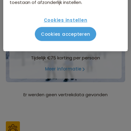
toestaan of afzonderlijk instellen.
Inbegrepen in de reissom
Cookies instellen
Bijkomende kosten
Cookies accepteren
WINTERVOORDEEL
Tijdelijk €75 korting per persoon
Meer informatie
Er werden geen vertrekdata gevonden