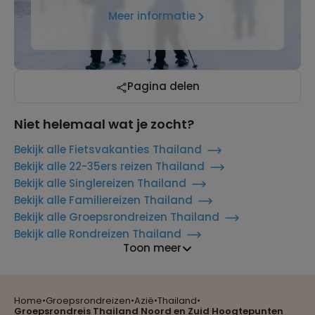
Meer informatie
Pagina delen
Niet helemaal wat je zocht?
Bekijk alle Fietsvakanties Thailand
Bekijk alle 22-35ers reizen Thailand
Bekijk alle Singlereizen Thailand
Bekijk alle Familiereizen Thailand
Bekijk alle Groepsrondreizen Thailand
Bekijk alle Rondreizen Thailand
Toon meer
Home
•
Groepsrondreizen
•
Azië
•
Thailand
•
Reizen met oog voor mens, cultuur en milieu
Groepsrondreis Thailand Noord en Zuid Hoogtepunten