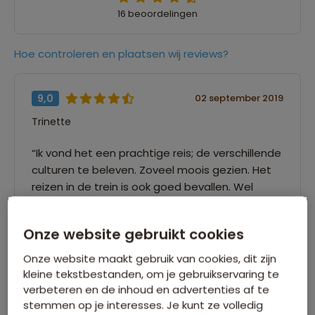
16 beoordelingen
Hoe controleren en plaatsen wij reviews?
9,0
02 september 2019
Trinette
“Ik vond het een prachtige reis; de verschillende
culturen te beleven. Zoveel moois gezien. Het
reizen in de trein is ook goed bevallen. Wel
prettig dat je er regelmatig - al was het maar
even -uit kan en elke keer weer een ander
Onze website gebruikt cookies
station kan oplopen.”
Onze website maakt gebruik van cookies, dit zijn
kleine tekstbestanden, om je gebruikservaring te
9,0
02 september 2019
verbeteren en de inhoud en advertenties af te
stemmen op je interesses. Je kunt ze volledig
Frouwine