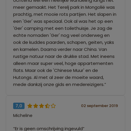
ochtend wel een heerlijke wandeling langs het
meer gemaakt. Het Terelj park in Mongolië was
prachtig, met mooie rots partijen. Het slapen in
een 'Ger' was speciaal. Ook al was het op een
'Ger' camping met een toilethuisje. Je zag de
echte nomaden 'Ger' nog veel onderweg en
ook de kuddes paarden, schapen, geiten, yaks
en kamelen. Daarna verder naar China. Van
rustige natuur naar de drukke stad. Met ineens
alleen maar super veel, hoge appartementen
flats. Maar ook de 'Chinese Muur' en de
Hutongs. Al met al zeer de moeite waard,
mede dankzij onze gids en medereizigers.”
7,0
02 september 2019
Micheline
“Er is geen omschrijving ingevuld”