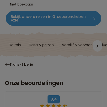
Niet boekbaar
Bekijk andere reizen in Groepsrondreizen
Azië
De reis
Data & prijzen
Verblijf & vervoer
Vluc
Trans-Siberië
Onze beoordelingen
8,4