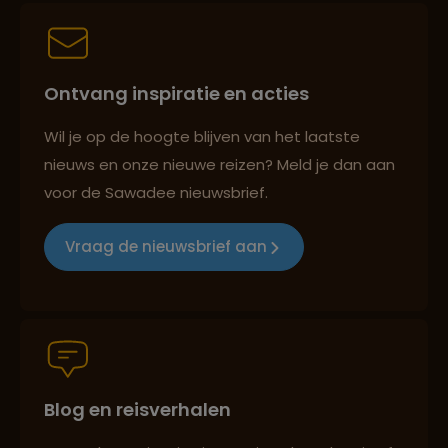
Persoonlijk en deskundig reisadvies
Ontvang inspiratie en acties
Best beoordeelde reisroutes
Wil je op de hoogte blijven van het laatste
nieuws en onze nieuwe reizen? Meld je dan aan
voor de Sawadee nieuwsbrief.
Reizen met oog voor mens, cultuur en milieu
Vraag de nieuwsbrief aan
Groepsreizen mét indivuele vrijheid
Blog en reisverhalen
Persoonlijk en deskundig reisadvies