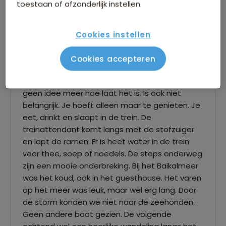
toestaan of afzonderlijk instellen.
“Een prachtige reis van Moskou naar Beijing.
Moskou is prachtig. De treinreis heel speciaal.
Cookies instellen
Veel verschillende landschappen, van
berkebomen tot naaldbomen tot open vlaktes
Cookies accepteren
en kleine dorpjes, met veel blauw aan de
huizen. Je gaat door 5 tijdzones en soms heb je
geen idee meer hoe laat het is. Is ook niet
belangrijk. Je hoeft alleen maar te genieten. Je
eet, drinkt en slaapt in de trein. De
treinattendant komt langs met de stofzuiger
en lapt de ramen. Er is heet water in de trein
voor thee, soep of noedels. De stops onderweg
zijn een mooie onderbreking. Bij het Baikalmeer
was het koud, ook in het guesthouse. Het varen
op het meer was leuk, maar wel erg lang. Door
de storm konden we niet naar de zeehonden.
Geen andere boot gezien. De volgende