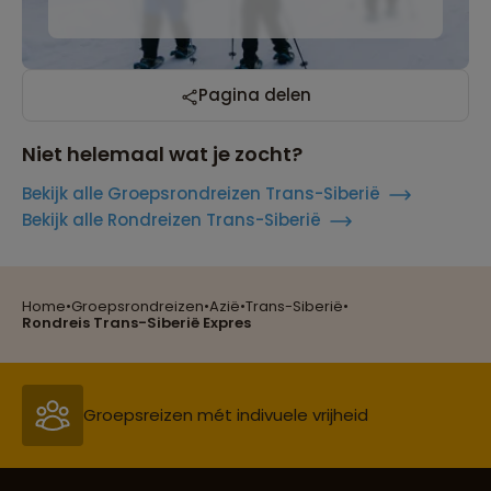
Pagina delen
Niet helemaal wat je zocht?
Bekijk alle Groepsrondreizen Trans-Siberië
Bekijk alle Rondreizen Trans-Siberië
Home
•
Groepsrondreizen
•
Azië
•
Trans-Siberië
•
Reizen met oog voor mens, cultuur en milieu
Rondreis Trans-Siberië Expres
Groepsreizen mét indivuele vrijheid