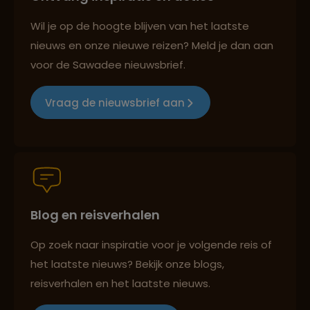
Reizen met oog voor mens, cultuur en milieu
Wil je op de hoogte blijven van het laatste
nieuws en onze nieuwe reizen? Meld je dan aan
voor de Sawadee nieuwsbrief.
Groepsreizen mét indivuele vrijheid
Vraag de nieuwsbrief aan
Persoonlijk en deskundig reisadvies
Blog en reisverhalen
Best beoordeelde reisroutes
Op zoek naar inspiratie voor je volgende reis of
het laatste nieuws? Bekijk onze blogs,
reisverhalen en het laatste nieuws.
Reizen met oog voor mens, cultuur en milieu