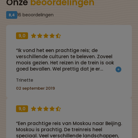
Onze
beoordelingen
16 beoordelingen
8,4
9,0
“Ik vond het een prachtige reis; de
verschillende culturen te beleven. Zoveel
moois gezien. Het reizen in de trein is ook
goed bevallen. Wel prettig dat je er
regelmatig - al was het maar even -uit kan
Trinette
en elke keer weer een ander station kan
oplopen.”
02 september 2019
9,0
“Een prachtige reis van Moskou naar Beijing.
Moskou is prachtig. De treinreis heel
speciaal. Veel verschillende landschappen,