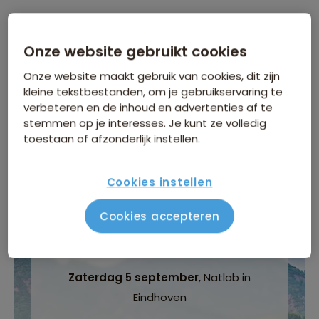
Zwaarte van de reis
Onze website gebruikt cookies
Comfort van de overnachtingen
Onze website maakt gebruik van cookies, dit zijn
kleine tekstbestanden, om je gebruikservaring te
Groepsgrootte
verbeteren en de inhoud en advertenties af te
stemmen op je interesses. Je kunt ze volledig
Maximaal 18 personen
toestaan of afzonderlijk instellen.
Cookies instellen
Cookies accepteren
INFORMATIEDAG
Zaterdag 5 september
, Natlab in
Eindhoven