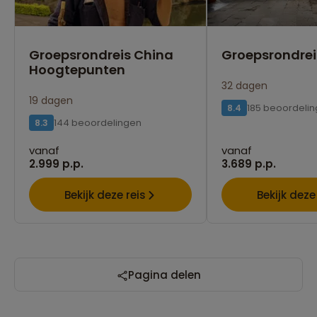
Groepsrondreis China
Groepsrondrei
Hoogtepunten
32 dagen
19 dagen
185 beoordeli
8.4
144 beoordelingen
8.3
vanaf
vanaf
2.999 p.p.
3.689 p.p.
Bekijk deze reis
Bekijk deze
Pagina delen