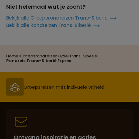
Niet helemaal wat je zocht?
Bekijk alle Groepsrondreizen Trans-Siberië
Bekijk alle Rondreizen Trans-Siberië
Reizen met oog voor mens, cultuur en milieu
Home
•
Groepsrondreizen
•
Azië
•
Trans-Siberië
•
Groepsreizen mét indivuele vrijheid
Rondreis Trans-Siberië Expres
Persoonlijk en deskundig reisadvies
Best beoordeelde reisroutes
Ontvang inspiratie en acties