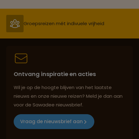
Persoonlijk en deskundig reisadvies
Best beoordeelde reisroutes
Ontvang inspiratie en acties
Reizen met oog voor mens, cultuur en milieu
Wil je op de hoogte blijven van het laatste
nieuws en onze nieuwe reizen? Meld je dan aan
voor de Sawadee nieuwsbrief.
Groepsreizen mét indivuele vrijheid
Vraag de nieuwsbrief aan