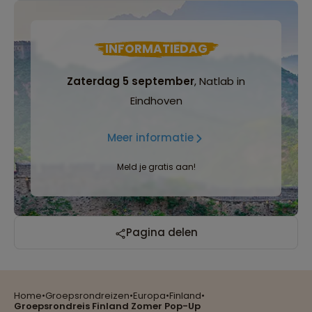
INFORMATIEDAG
Zaterdag 5 september
, Natlab in
Eindhoven
Meer informatie
Meld je gratis aan!
Reizen met oog voor mens, cultuur en milieu
Pagina delen
Home
•
Groepsrondreizen
•
Europa
•
Finland
•
Groepsreizen mét indivuele vrijheid
Groepsrondreis Finland Zomer Pop-Up