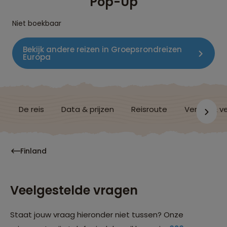
Pop-Up
Niet boekbaar
Bekijk andere reizen in Groepsrondreizen
Europa
De reis
Data & prijzen
Reisroute
Verblijf & v
Finland
Veelgestelde vragen
Staat jouw vraag hieronder niet tussen? Onze