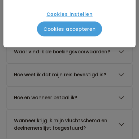
Cookies instellen
De reis van mijn keuze heeft nog geen
gegarandeerd vertrek. Wat nu?
Cookies accepteren
Waar vind ik de boekingsvoorwaarden?
Hoe weet ik dat mijn reis bevestigd is?
Hoe en wanneer betaal ik?
Wanneer krijg ik mijn vluchtschema en
deelnemerslijst toegestuurd?