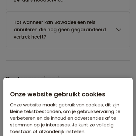
Tot wanneer kan Sawadee een reis
annuleren die nog geen gegarandeerd
vertrek heeft?
Boeken van je reis
Onze website gebruikt cookies
Wanneer kan ik het beste een reis
boeken?
Onze website maakt gebruik van cookies, dit zijn
kleine tekstbestanden, om je gebruikservaring te
verbeteren en de inhoud en advertenties af te
stemmen op je interesses. Je kunt ze volledig
Kan ik ook eerst een optie nemen op een
toestaan of afzonderlijk instellen.
reis?