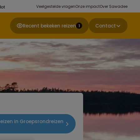
Veelgestelde vragen
Onze impact
Over Sawadee
Recent bekeken reizen
Contact
1
reizen in Groepsrondreizen