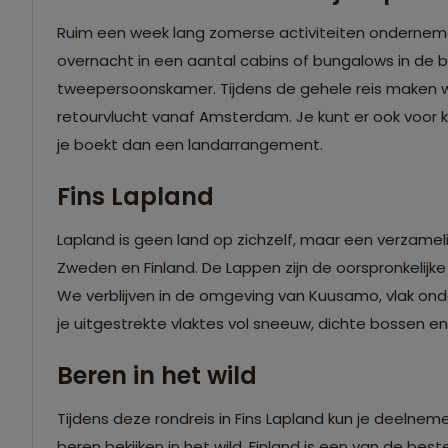
Ruim een week lang zomerse activiteiten ondernemen
overnacht in een aantal cabins of bungalows in de 
tweepersoonskamer. Tijdens de gehele reis maken we 
retourvlucht vanaf Amsterdam. Je kunt er ook voor k
je boekt dan een landarrangement.
Fins Lapland
Lapland is geen land op zichzelf, maar een verzamel
Zweden en Finland. De Lappen zijn de oorspronkelijk
We verblijven in de omgeving van Kuusamo, vlak onder
je uitgestrekte vlaktes vol sneeuw, dichte bossen e
Beren in het wild
Tijdens deze rondreis in Fins Lapland kun je deelnem
beren bekijken in het wild. Finland is een van de bes