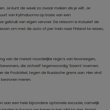
. Je kunt de week zo zwaar maken als je wilt. Je
buurt van Kylmaluoma op basis van een
gebruik van eigen vervoer. De reissom is inclusief de
iezen om met de auto of per trein naar Finland te reizen,
ing van de meest noordelijke regio’s van Noorwegen,
e bewoners, die zichzelf tegenwoordig ‘Saami’ noemen.
 de Poolcirkel, tegen de Russische grens aan. Hier vind
n bevroren meren.
en aan een hele bijzondere optionele excursie, namelijk
te landen in Europa om beren in het wild te zien. Naast