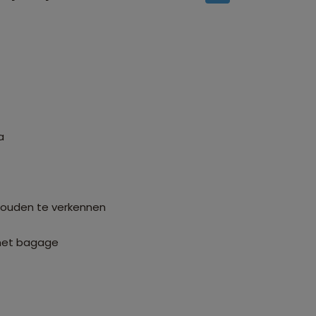
a
wouden te verkennen
 met bagage