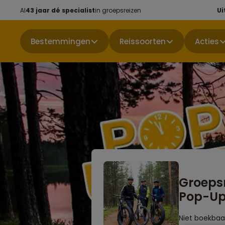
Al
43 jaar dé specialist
in groepsreizen
Ui
Bestemmingen
Reissoorten
Acties
Groeps
Pop-U
Niet boekbaa