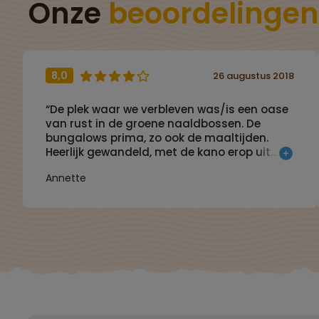
Onze
beoordelingen
8,0
26 augustus 2018
“De plek waar we verbleven was/is een oase
van rust in de groene naaldbossen. De
bungalows prima, zo ook de maaltijden.
Heerlijk gewandeld, met de kano erop uit
met een gezellig groep. Een week op deze
Annette
plek is oke.”