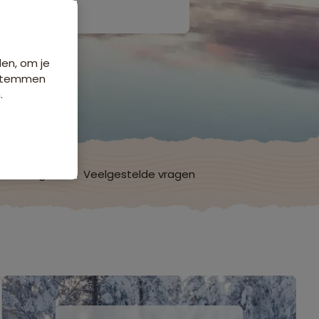
den, om je
e stemmen
.
ordelingen
Veelgestelde vragen