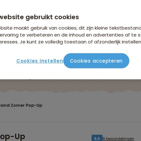
website gebruikt cookies
site maakt gebruik van cookies, dit zijn kleine tekstbestan
ervaring te verbeteren en de inhoud en advertenties af t
eresses. Je kunt ze volledig toestaan of afzonderlijk instellen
Cookies instellen
Cookies accepteren
ute
Verblijf & vervoer
Vluchtinfo
Praktisch
Beo
nland Zomer Pop-Up
Pop-Up
6 beoordelingen
8,5