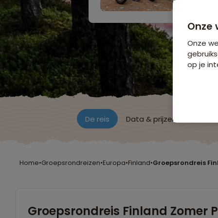
Onze 
Onze web
gebruiks
op je int
De reis
Data & prijzen
Reisro
Home
•
Groepsrondreizen
•
Europa
•
Finland
•
Groepsrondreis Fi
Groepsrondreis Finland Zomer 