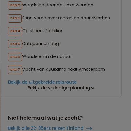
Wandelen door de Finse wouden
DAG 2
Kano varen over meren en door riviertjes
DAG 3
Op stoere fatbikes
DAG 4
Ontspannen dag
DAG 5
Wandelen in de natuur
DAG 6
Vlucht van Kuusamo naar Amsterdam
DAG 7
Bekijk de uitgebreide reisroute
Bekijk de volledige planning
Niet helemaal wat je zocht?
Bekijk alle 22-35ers reizen Finland