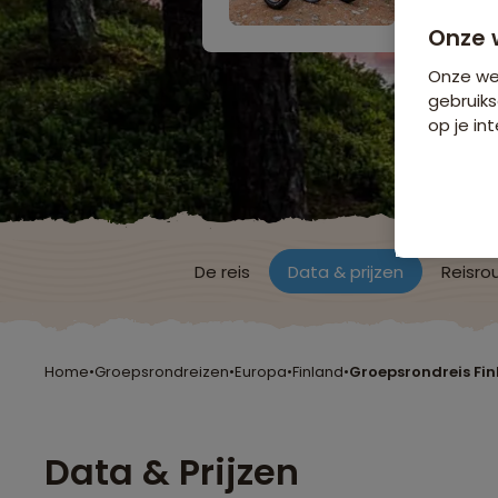
Onze 
Onze web
gebruiks
op je int
De reis
Data & prijzen
Reisro
Home
•
Groepsrondreizen
•
Europa
•
Finland
•
Groepsrondreis Fi
Data & Prijzen