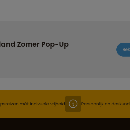
nland Zomer Pop-Up
Bek
psreizen mét indivuele vrijheid
Persoonlijk en deskund