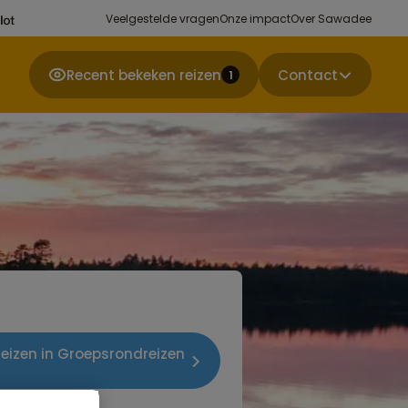
Veelgestelde vragen
Onze impact
Over Sawadee
Recent bekeken reizen
Contact
1
reizen in Groepsrondreizen