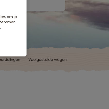
den, om je
e stemmen
.
ordelingen
Veelgestelde vragen