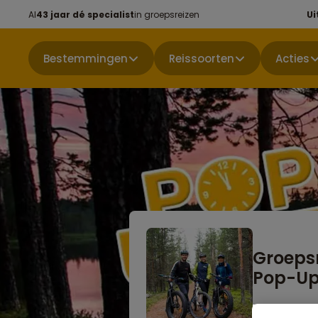
Al
43 jaar dé specialist
in groepsreizen
Ui
Bestemmingen
Reissoorten
Acties
Groeps
Pop-U
Niet boekbaa