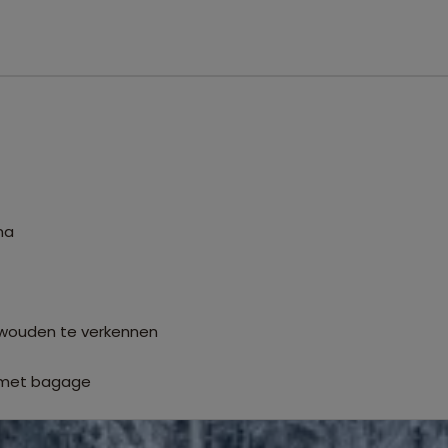
ma
 wouden te verkennen
w met bagage