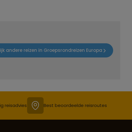
ijk andere reizen in Groepsrondreizen Europa
ig reisadvies
Best beoordeelde reisroutes