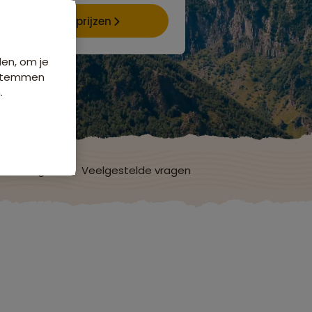
Data & prijzen
den, om je
e stemmen
.
ordelingen
Veelgestelde vragen