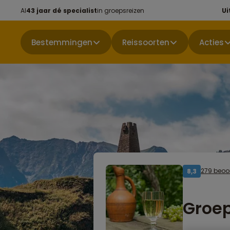
Al
43 jaar dé specialist
in groepsreizen
Ui
Bestemmingen
Reissoorten
Acties
279 beoo
8,3
Groep