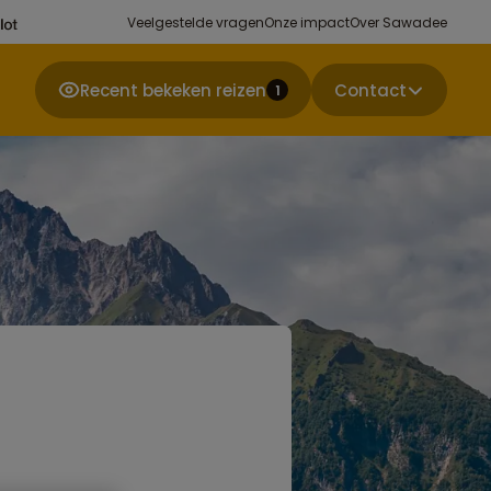
Veelgestelde vragen
Onze impact
Over Sawadee
Recent bekeken reizen
Contact
1