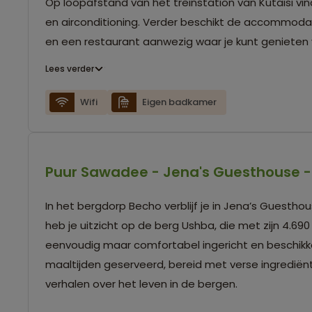
Op loopafstand van het treinstation van Kutaisi vin
en airconditioning. Verder beschikt de accommodat
en een restaurant aanwezig waar je kunt genieten va
Lees verder
Wifi
Eigen badkamer
Puur Sawadee - Jena's Guesthouse 
In het bergdorp Becho verblijf je in Jena’s Guesth
heb je uitzicht op de berg Ushba, die met zijn 4.6
eenvoudig maar comfortabel ingericht en beschik
maaltijden geserveerd, bereid met verse ingrediënt
verhalen over het leven in de bergen.