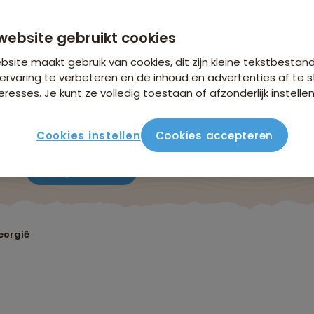
anaf 2.119 p.p.
n €26,25 p.p. op basis van 2 personen
website gebruikt cookies
site maakt gebruik van cookies, dit zijn kleine tekstbestan
ervaring te verbeteren en de inhoud en advertenties af t
eresses. Je kunt ze volledig toestaan of afzonderlijk instellen
Cookies instellen
Cookies accepteren
ute
Verblijf & vervoer
Vluchtinfo
Praktisch
Beo
eorgië