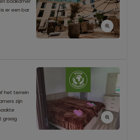
eigen badkamer
is er een bar
f het terrein
amers zijn
maakte
lt graag