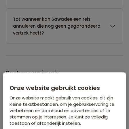
Tot wanneer kan Sawadee een reis
annuleren die nog geen gegarandeerd
vertrek heeft?
Boeken van je reis
Onze website gebruikt cookies
Wanneer kan ik het beste een reis
boeken?
Onze website maakt gebruik van cookies, dit zijn
kleine tekstbestanden, om je gebruikservaring te
verbeteren en de inhoud en advertenties af te
stemmen op je interesses. Je kunt ze volledig
Kan ik ook eerst een optie nemen op een
toestaan of afzonderlijk instellen.
reis?