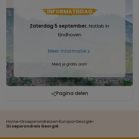
INFORMATIEDAG
Zaterdag 5 september
, Natlab in
Eindhoven
Meer informatie
Meld je gratis aan!
Reizen met oog voor mens, cultuur en milieu
Pagina delen
Home
•
Groepsrondreizen
•
Europa
•
Georgië
•
Groepsreizen mét indivuele vrijheid
Groepsrondreis Georgië