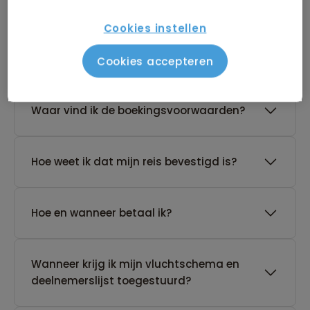
Cookies instellen
De reis van mijn keuze heeft nog geen
gegarandeerd vertrek. Wat nu?
Cookies accepteren
Waar vind ik de boekingsvoorwaarden?
Hoe weet ik dat mijn reis bevestigd is?
Hoe en wanneer betaal ik?
Wanneer krijg ik mijn vluchtschema en
deelnemerslijst toegestuurd?