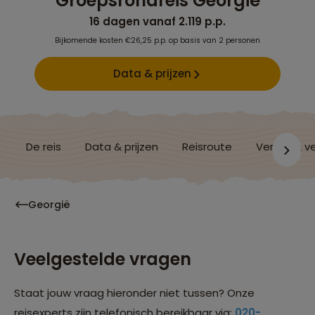
Groepsrondreis Georgië
16 dagen vanaf 2.119 p.p.
Bijkomende kosten €26,25 p.p. op basis van 2 personen
Data & prijzen
De reis
Data & prijzen
Reisroute
Verblijf & v
Georgië
Veelgestelde vragen
Staat jouw vraag hieronder niet tussen? Onze
reisexperts zijn telefonisch bereikbaar via:
020-