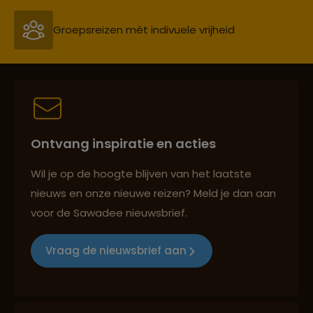
Persoonlijk en deskundig reisadvies
Best beoordeelde reisroutes
Ontvang inspiratie en acties
Reizen met oog voor mens, cultuur en milieu
Wil je op de hoogte blijven van het laatste
nieuws en onze nieuwe reizen? Meld je dan aan
voor de Sawadee nieuwsbrief.
Groepsreizen mét indivuele vrijheid
Vraag de nieuwsbrief aan
Persoonlijk en deskundig reisadvies