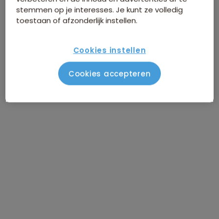
stemmen op je interesses. Je kunt ze volledig
toestaan of afzonderlijk instellen.
Cookies instellen
Cookies accepteren
Route Georgië
Vlucht Amsterdam - Tbilisi
DAG 1
Tbilisi / stadstour
DAG 2
Tbilisi / vrije dag
DAG 3
Naar Kakheti wijnregio, Telavi
DAG 4
Kakheti wijnregio
DAG 5