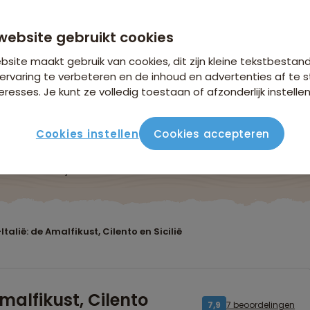
website gebruikt cookies
site maakt gebruik van cookies, dit zijn kleine tekstbestan
ervaring te verbeteren en de inhoud en advertenties af t
eresses. Je kunt ze volledig toestaan of afzonderlijk instellen
Cookies instellen
Cookies accepteren
ute
Verblijf & vervoer
Vluchtinfo
Praktisch
Beo
alië: de Amalfikust, Cilento en Sicilië
malfikust, Cilento
7 beoordelingen
7,9