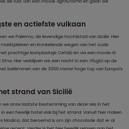
 we de rust van een mooie
agriturismo
en gaan we
ste en actiefste vulkaan
ken we Palermo, de levendige hoofdstad van Sicilië. Hier
jke marktpleinen en kronkelende wegen van het oude
et prachtige kustplaatsje Cefalù en via een mooie rit
 Etna. Hier verblijven we een nacht in een
rifugio
op de
r het beklimmen van de 3350 meter hoge top van Europa's
et strand van Sicilië
n we onze laatste bestemming van deze reis in het
 in een heerlijk hotel vlak bij het strand. Vanuit hier maken
s Modica, dat beroemd is om zijn chocolade dat er al
 recept. Verder is het hier heerlijk relaxen aan het