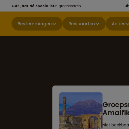
Al
43 jaar dé specialist
in groepsreizen
Ui
Bestemmingen
Reissoorten
Acties
Groepsr
Amalfiku
Niet boekbaa