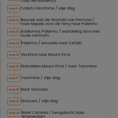
Oasi del Bussento
Corleto Monforte / vrije dag
DAG 11
Bezoek aan de Grotten van Pertosa /
DAG 12
naar Napels voor de ferry naar Palermo
Aankomst Palermo / wandeling door het
DAG 13
oude centrum
Palermo / excursie naar Cefalù
DAG 14
Via Enna naar Mount Etna
DAG 15
Wandelen Mount Etna / naar Taormina
DAG 16
Taormina / vrije dag
DAG 17
Naar Siracusa
DAG 18
Siracusa / vrije dag
DAG 19
Naar Catania / terugvlucht naar
DAG 20
Amsterdam