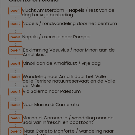
Vlucht Amsterdam - Napels / rest van de
DAG 1
dag ter vrije besteding
Napels / rondwandeling door het centrum
DAG 2
Napels / excursie naar Pompeï
DAG 3
Beklimming Vesuvius / naar Minori aan de
DAG 4
Amalfikust
Minori aan de Amalfikust / vrije dag
DAG 5
Wandeling naar Amalfi door het Valle
DAG 6
delle Ferriere natuurreservaat en de Valle
dei Mulini
Via Salerno naar Paestum
DAG 7
Naar Marina di Camerota
DAG 8
Marina di Camerota / wandeling naar de
DAG 9
Baai van Infreschi en boottocht
Naar Corleto Monforte / wandeling naar
DAG 10