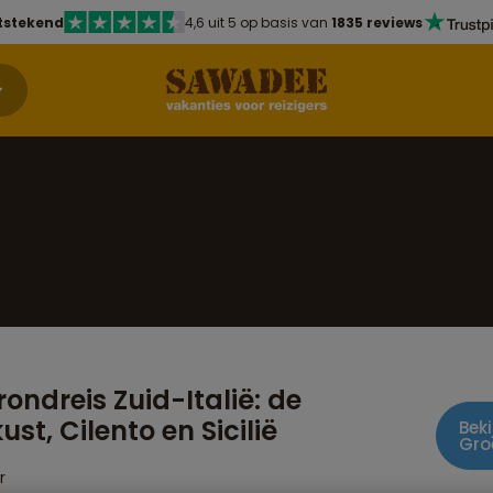
tstekend
4,6 uit 5 op basis van
1835 reviews
ondreis Zuid-Italië: de
st, Cilento en Sicilië
Beki
Gro
r