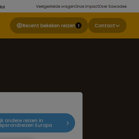
Veelgestelde vragen
Onze impact
Over Sawadee
Recent bekeken reizen
Contact
1
jk andere reizen in
epsrondreizen Europa