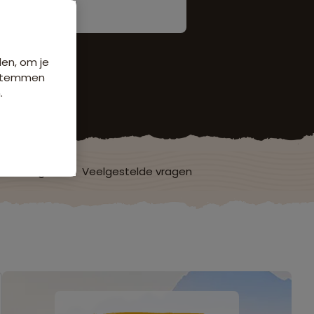
den, om je
e stemmen
.
ordelingen
Veelgestelde vragen