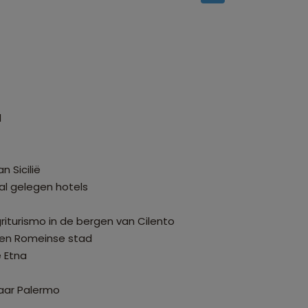
d
n Sicilië
al gelegen hotels
griturismo in de bergen van Cilento
ven Romeinse stad
e Etna
naar Palermo