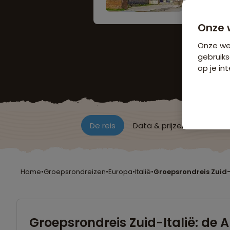
Onze 
Onze web
gebruiks
op je int
De reis
Data & prijzen
Reisro
Home
•
Groepsrondreizen
•
Europa
•
Italië
•
Groepsrondreis Zuid-It
Groepsrondreis Zuid-Italië: de A