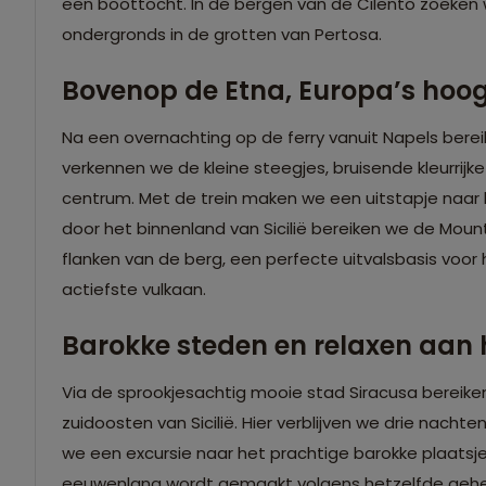
een boottocht. In de bergen van de Cilento zoeken
ondergronds in de grotten van Pertosa.
Bovenop de Etna, Europa’s hoog
Na een overnachting op de ferry vanuit Napels berei
verkennen we de kleine steegjes, bruisende kleurri
centrum. Met de trein maken we een uitstapje naar h
door het binnenland van Sicilië bereiken we de Mount
flanken van de berg, een perfecte uitvalsbasis voo
actiefste vulkaan.
Barokke steden en relaxen aan h
Via de sprookjesachtig mooie stad Siracusa bereike
zuidoosten van Sicilië. Hier verblijven we drie nachten
we een excursie naar het prachtige barokke plaatsje
eeuwenlang wordt gemaakt volgens hetzelfde geheime