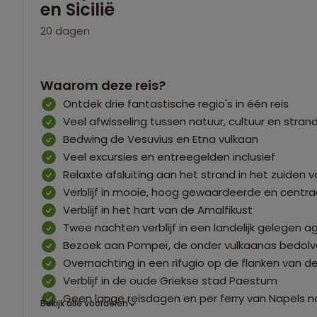
en Sicilië
20 dagen
Waarom deze reis?
Ontdek drie fantastische regio's in één reis
Veel afwisseling tussen natuur, cultuur en stran
Bedwing de Vesuvius en Etna vulkaan
Veel excursies en entreegelden inclusief
Relaxte afsluiting aan het strand in het zuiden va
Verblijf in mooie, hoog gewaardeerde en centra
Verblijf in het hart van de Amalfikust
Twee nachten verblijf in een landelijk gelegen a
Bezoek aan Pompeï, de onder vulkaanas bedol
Overnachting in een rifugio op de flanken van d
Verblijf in de oude Griekse stad Paestum
Geen lange reisdagen en per ferry van Napels 
Bekijk alle voordelen