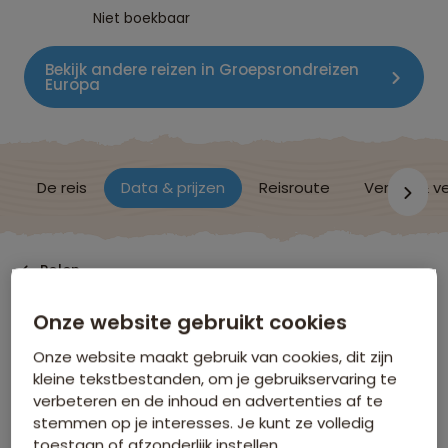
Niet boekbaar
Bekijk andere reizen in Groepsrondreizen
Europa
De reis
Data & prijzen
Reisroute
Verblijf & v
Polen
Onze website gebruikt cookies
Data & Prijzen
Onze website maakt gebruik van cookies, dit zijn
kleine tekstbestanden, om je gebruikservaring te
verbeteren en de inhoud en advertenties af te
Klik op de links voor meer informatie over:
stemmen op je interesses. Je kunt ze volledig
toestaan of afzonderlijk instellen.