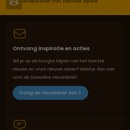
Groepsreizen mét indivuele vrijheid
Persoonlijk en deskundig reisadvies
Ontvang inspiratie en acties
Best beoordeelde reisroutes
Wil je op de hoogte blijven van het laatste
nieuws en onze nieuwe reizen? Meld je dan aan
voor de Sawadee nieuwsbrief.
Reizen met oog voor mens, cultuur en milieu
Vraag de nieuwsbrief aan
Groepsreizen mét indivuele vrijheid