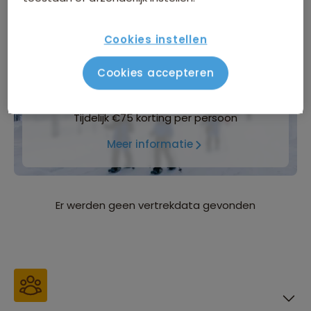
Inbegrepen in de reissom
Bijkomende kosten
Cookies instellen
Cookies accepteren
WINTERVOORDEEL
Tijdelijk €75 korting per persoon
Meer informatie
Er werden geen vertrekdata gevonden