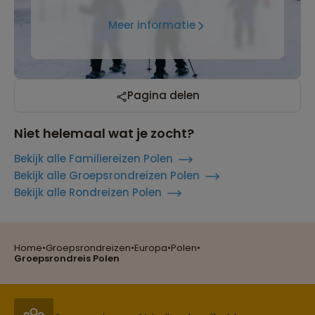
Meer informatie
Pagina delen
Niet helemaal wat je zocht?
Bekijk alle Familiereizen Polen
Bekijk alle Groepsrondreizen Polen
Bekijk alle Rondreizen Polen
Home
•
Groepsrondreizen
•
Europa
•
Polen
•
Reizen met oog voor mens, cultuur en milieu
Groepsrondreis Polen