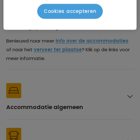
lijst is na boeking te vinden in de Sawadee Reisapp.
Deze lijst is onder voorbehoud van wijzigingen. Het kan
Cookies accepteren
voorkomen dat we vanwege beschikbaarheid uitwijken
naar een gelijkwaardige accommodatie.
Benieuwd naar meer
info over de accommodaties
of naar het
vervoer ter plaatse
? Klik op de links voor
meer informatie.
Accommodatie algemeen