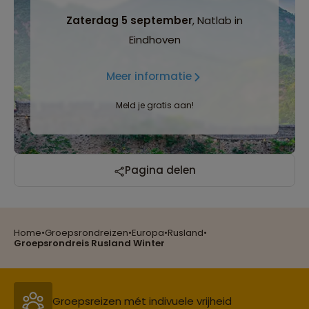
Zaterdag 5 september
, Natlab in
Eindhoven
Meer informatie
Meld je gratis aan!
Pagina delen
Home
•
Groepsrondreizen
•
Europa
•
Rusland
•
Reizen met oog voor mens, cultuur en milieu
Groepsrondreis Rusland Winter
Groepsreizen mét indivuele vrijheid