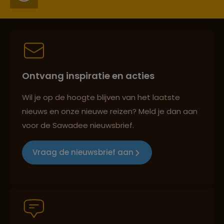
Persoonlijk en deskundig reisadvies
Ontvang inspiratie en acties
Best beoordeelde reisroutes
Wil je op de hoogte blijven van het laatste
nieuws en onze nieuwe reizen? Meld je dan aan
voor de Sawadee nieuwsbrief.
Reizen met oog voor mens, cultuur en milieu
Vraag de nieuwsbrief aan
Groepsreizen mét indivuele vrijheid