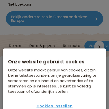
Niet boekbaar
Bekijk andere reizen in Groepsrondreizen
Europa
De reis
Data & prijzen
Reisroute
Verblijf & v
Onze website gebruikt cookies
Rusland
Onze website maakt gebruik van cookies, dit zijn
kleine tekstbestanden, om je gebruikservaring te
verbeteren en de inhoud en advertenties af te
Verblijf & vervoer
stemmen op je interesses. Je kunt ze volledig
toestaan of afzonderlijk instellen.
Hieronder volgt een selectie van de accommodaties
die we gebruiken tijdens deze reis. De meest actuele
Cookies instellen