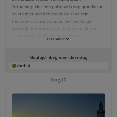
Petersburg. Het ene gebouw is nog grandiozer
en statiger dan het ander. De stad telt
tientallen musea, waarvan de Hermitage
natuurlijk het pronkstuk is. Alleen al in dit ene
museum zou je enkele dagen kunnen
Lees verder
doorbrengen. Door "Pieter" stromen vele brede
kanalen, die gebaseerd zijn op de
Maaltijd inbegrepen deze dag
Amsterdamse grachten.
Ontbijt
Dag 10