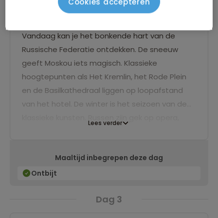
Cookies accepteren
Moskou
Vandaag kan je het bonkende hart van de
Russische Federatie ontdekken. De sneeuw
geeft Moskou iets magisch. Klassieke
hoogtepunten als Het Kremlin, het Rode Plein
en de Basilkathedraal liggen op loopafstand
van het hotel. De winter is het seizoen van de
klassieke kunsten. Russen zijn gek op opera,
Lees verder
ballet en klassieke muziek. Het beroemde en
statige Bolsjoj Theater (of later in de reis het
Maaltijd inbegrepen deze dag
Mariinsky theater in Sint-Petersburg) zijn
perfect om een klassieke avond mee te maken.
Ontbijt
Op de
website van het Bolsjoj Theater
kun je
Dag 3
zien wat er op het programma staat. Koop
bijtijds je kaartje, want de voorstellingen zijn