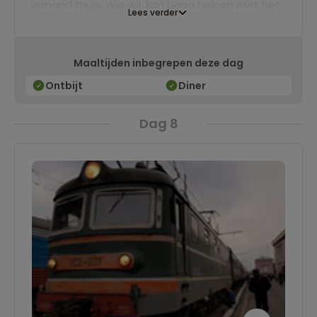
iemand thuis. Wie wil, kan Elena helpen met het
Lees verder
snijden en koken van de heerlijke gerechten.
Met zijn allen genieten we daarna van
Maaltijden inbegrepen deze dag
zelfgemaakte traditionele Russische gerechten
in een huiselijke sfeer met veel gezelligheid.
Ontbijt
Diner
Dag 8