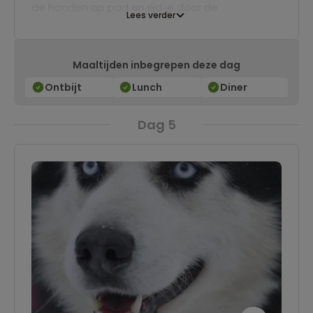
de honden op pad en rijd je door de
Lees verder
besneeuwde bossen. Het is ook mogelijk om
met (of natuurlijk zonder) de husky's te gaan
Maaltijden inbegrepen deze dag
wandelen door het winterse landschap.
Ontbijt
Lunch
Diner
Dag 5