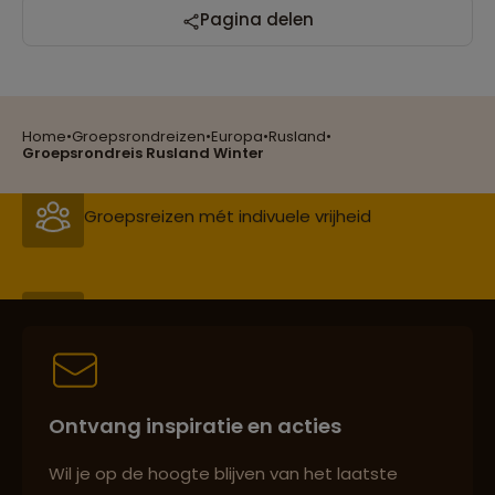
Pagina delen
Reizen met oog voor mens, cultuur en milieu
Home
•
Groepsrondreizen
•
Europa
•
Rusland
•
Groepsreizen mét indivuele vrijheid
Groepsrondreis Rusland Winter
Persoonlijk en deskundig reisadvies
Best beoordeelde reisroutes
Ontvang inspiratie en acties
Reizen met oog voor mens, cultuur en milieu
Wil je op de hoogte blijven van het laatste