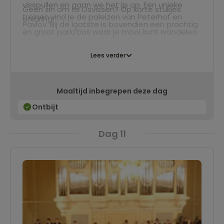
visspullen en gaan we het ijs op. Een unieke
Geen zin om te IJsvissen? Op korte stukjes
treinen vind je de paleizen van Peterhof en
ervaring!
Pavlov. Bij de laatste is bovendien een prachtig
en groot park/bos waar je mooi kunt wandelen.
Lees verder
Maaltijd inbegrepen deze dag
Ontbijt
Dag 11