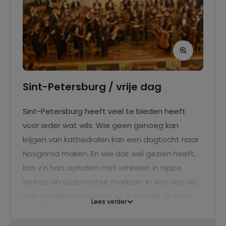
Sint-Petersburg / vrije dag
Sint-Petersburg heeft veel te bieden heeft
voor ieder wat wils. Wie geen genoeg kan
krijgen van kathedralen kan een dagtocht naar
Novgorod maken. En wie dat wel gezien heeft,
kan z'n hart ophalen met winkelen in hippe
winkels en ouderwetse markten. In een van de
vele goede restaurants ga je heerlijk uit eten,
Lees verder
waarna je naar rock luistert in een vuige bar of
op chic gaat in het schitterende
Mariinsky