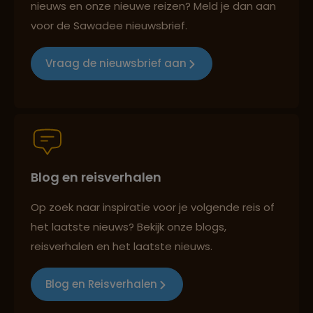
nieuws en onze nieuwe reizen? Meld je dan aan
voor de Sawadee nieuwsbrief.
Groepsreizen mét indivuele vrijheid
Vraag de nieuwsbrief aan
Persoonlijk en deskundig reisadvies
Blog en reisverhalen
Best beoordeelde reisroutes
Op zoek naar inspiratie voor je volgende reis of
het laatste nieuws? Bekijk onze blogs,
Reizen met oog voor mens, cultuur en milieu
reisverhalen en het laatste nieuws.
Blog en Reisverhalen