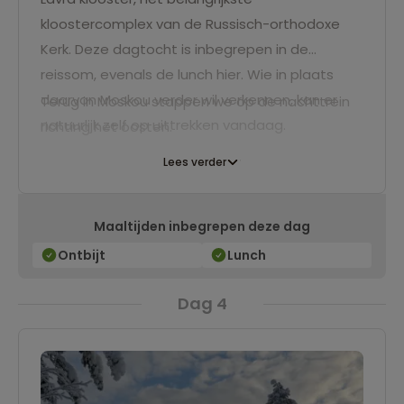
kloostercomplex van de Russisch-orthodoxe
Kerk. Deze dagtocht is inbegrepen in de
reissom, evenals de lunch hier. Wie in plaats
daarvan Moskou verder wil verkennen, kan er
Terug in Moskou stappen we op de nachttrein
natuurlijk zelf op uittrekken vandaag.
richting het oosten.
Lees verder
Maaltijden inbegrepen deze dag
Ontbijt
Lunch
Dag 4