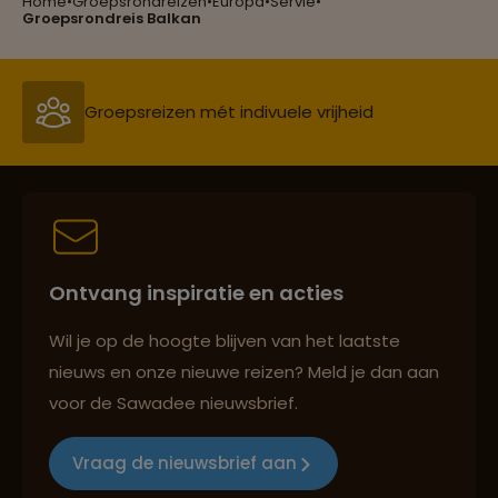
Home
•
Groepsrondreizen
•
Europa
•
Servië
•
Reizen met oog voor mens, cultuur en milieu
Groepsrondreis Balkan
Groepsreizen mét indivuele vrijheid
Persoonlijk en deskundig reisadvies
Ontvang inspiratie en acties
Best beoordeelde reisroutes
Wil je op de hoogte blijven van het laatste
nieuws en onze nieuwe reizen? Meld je dan aan
voor de Sawadee nieuwsbrief.
Reizen met oog voor mens, cultuur en milieu
Vraag de nieuwsbrief aan