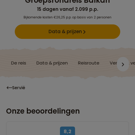
Groepsrondreis Balkan
15 dagen vanaf 2.099 p.p.
Bijkomende kosten €26,25 p.p. op basis van 2 personen
Data & prijzen
De reis
Data & prijzen
Reisroute
Verblijf & v
Servië
Onze beoordelingen
8,2