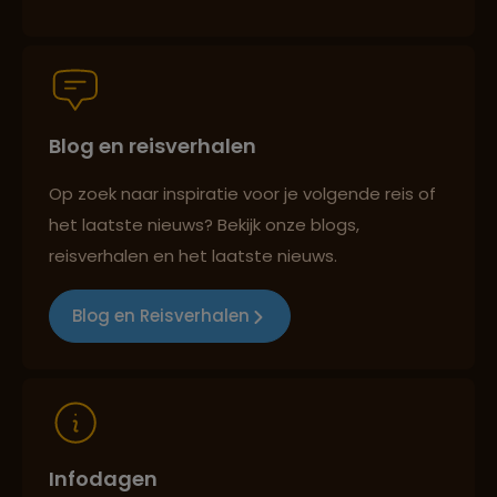
Groepsreizen mét indivuele vrijheid
Blog en reisverhalen
Persoonlijk en deskundig reisadvies
Op zoek naar inspiratie voor je volgende reis of
het laatste nieuws? Bekijk onze blogs,
Best beoordeelde reisroutes
reisverhalen en het laatste nieuws.
Blog en Reisverhalen
Reizen met oog voor mens, cultuur en milieu
Infodagen