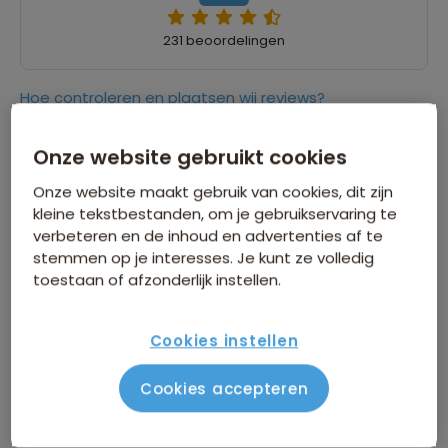
231 beoordelingen
Hoe controleren en plaatsen wij reviews?
Onze website gebruikt cookies
9,0
06 augustus 2026
Onze website maakt gebruik van cookies, dit zijn
Corinne
kleine tekstbestanden, om je gebruikservaring te
verbeteren en de inhoud en advertenties af te
“Afwisselende reis tussen cultuur, geschiedenis
stemmen op je interesses. Je kunt ze volledig
en natuur, met mooie wandelingen,
toestaan of afzonderlijk instellen.
boottochten en wijnproeverij.”
Cookies instellen
8,0
06 augustus 2026
Cookies accepteren
Jolanda
“Er is geen omschrijving ingevuld”