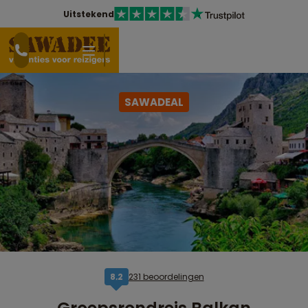
Uitstekend
SAWADEAL
231 beoordelingen
8,2