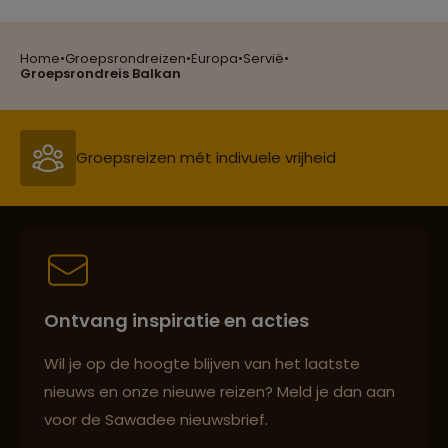
Home
•
Groepsrondreizen
•
Europa
•
Servië
•
Reizen met oog voor mens, cultuur en milieu
Groepsrondreis Balkan
Groepsreizen mét indivuele vrijheid
Persoonlijk en deskundig reisadvies
Ontvang inspiratie en acties
Best beoordeelde reisroutes
Wil je op de hoogte blijven van het laatste
nieuws en onze nieuwe reizen? Meld je dan aan
voor de Sawadee nieuwsbrief.
Reizen met oog voor mens, cultuur en milieu