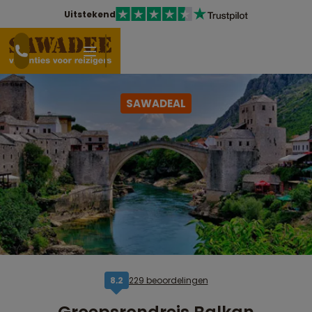
Uitstekend
SAWADEAL
229 beoordelingen
8,2