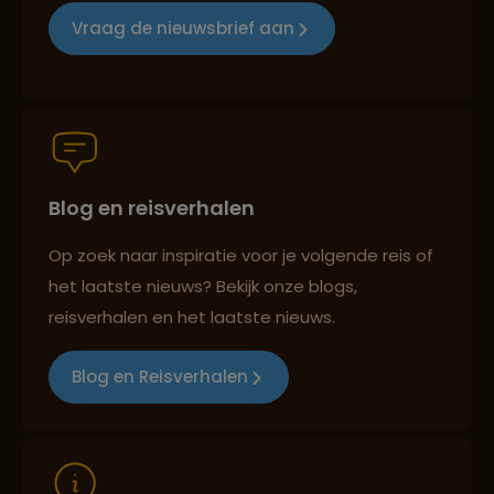
Vraag de nieuwsbrief aan
Groepsreizen mét indivuele vrijheid
Blog en reisverhalen
Persoonlijk en deskundig reisadvies
Op zoek naar inspiratie voor je volgende reis of
het laatste nieuws? Bekijk onze blogs,
Best beoordeelde reisroutes
reisverhalen en het laatste nieuws.
Blog en Reisverhalen
Reizen met oog voor mens, cultuur en milieu