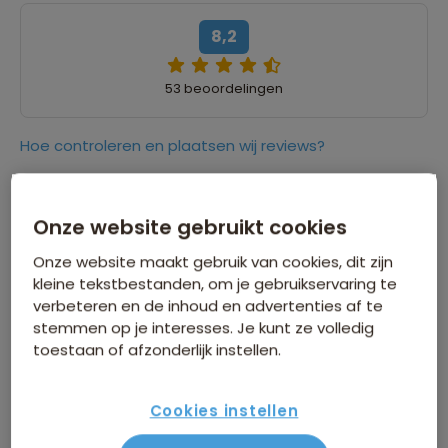
8,2
53 beoordelingen
Hoe controleren en plaatsen wij reviews?
8,0
30 juli 2025
Onze website gebruikt cookies
Jos
Onze website maakt gebruik van cookies, dit zijn
kleine tekstbestanden, om je gebruikservaring te
“Een mooie reis. Alles goed verzorgd en een
verbeteren en de inhoud en advertenties af te
hele fijne (Engelstalige) reisleider die alles tot in
stemmen op je interesses. Je kunt ze volledig
de puntjes verzorgde.”
toestaan of afzonderlijk instellen.
8,0
30 juli 2025
Cookies instellen
Marieke