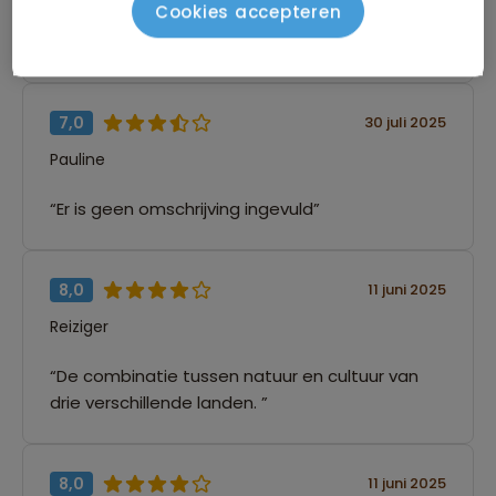
Cookies accepteren
“Er is geen omschrijving ingevuld”
7,0
30 juli 2025
Pauline
“Er is geen omschrijving ingevuld”
8,0
11 juni 2025
Reiziger
“De combinatie tussen natuur en cultuur van
drie verschillende landen. ”
8,0
11 juni 2025