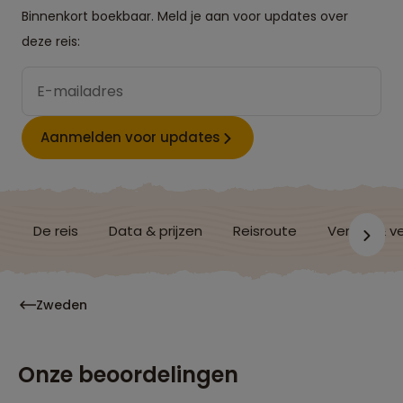
Binnenkort boekbaar. Meld je aan voor updates over
deze reis:
Aanmelden voor updates
De reis
Data & prijzen
Reisroute
Verblijf & v
Zweden
Onze beoordelingen