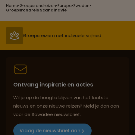
Home
•
Groepsrondreizen
•
Europa
•
Zweden
•
Reizen met oog voor mens, cultuur en milieu
Groepsrondreis Scandinavië
Groepsreizen mét indivuele vrijheid
Persoonlijk en deskundig reisadvies
Ontvang inspiratie en acties
Best beoordeelde reisroutes
Wil je op de hoogte blijven van het laatste
nieuws en onze nieuwe reizen? Meld je dan aan
voor de Sawadee nieuwsbrief.
Reizen met oog voor mens, cultuur en milieu
Vraag de nieuwsbrief aan