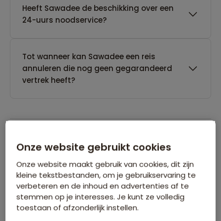
Heeft Sawadee de beschikking over een
24-uurs noodservice?
Tot wanneer kan Sawadee een reis
annuleren die nog geen gegarandeerd
vertrek heeft?
Onze website gebruikt cookies
Boeken van je reis
Onze website maakt gebruik van cookies, dit zijn
kleine tekstbestanden, om je gebruikservaring te
Wanneer kan ik het beste een reis
verbeteren en de inhoud en advertenties af te
boeken?
stemmen op je interesses. Je kunt ze volledig
toestaan of afzonderlijk instellen.