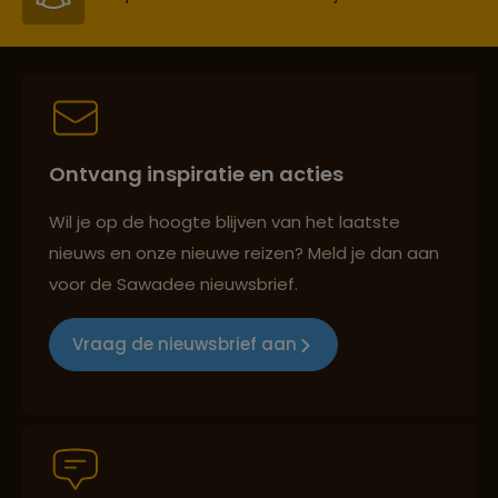
Best beoordeelde reisroutes
Ontvang inspiratie en acties
Reizen met oog voor mens, cultuur en milieu
Wil je op de hoogte blijven van het laatste
nieuws en onze nieuwe reizen? Meld je dan aan
voor de Sawadee nieuwsbrief.
Groepsreizen mét indivuele vrijheid
Vraag de nieuwsbrief aan
Persoonlijk en deskundig reisadvies