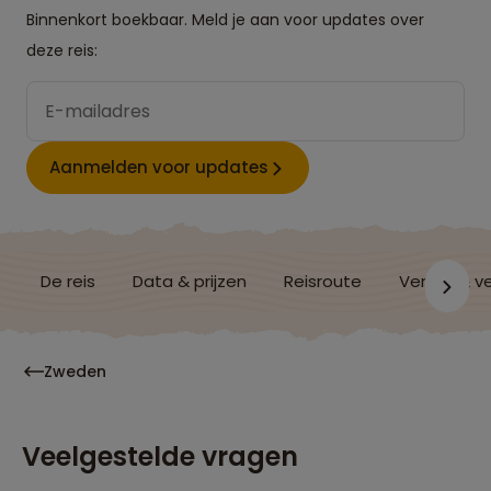
Binnenkort boekbaar. Meld je aan voor updates over
deze reis:
Aanmelden voor updates
De reis
Data & prijzen
Reisroute
Verblijf & v
Zweden
Veelgestelde vragen