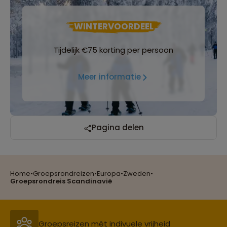
WINTERVOORDEEL
Tijdelijk €75 korting per persoon
Meer informatie
Reizen met oog voor mens, cultuur en milieu
Pagina delen
Home
•
Groepsrondreizen
•
Europa
•
Zweden
•
Groepsreizen mét indivuele vrijheid
Groepsrondreis Scandinavië
Persoonlijk en deskundig reisadvies