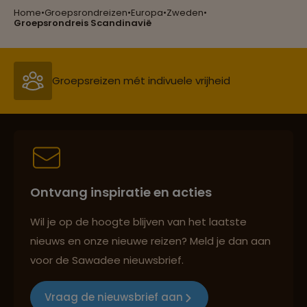
Home
•
Groepsrondreizen
•
Europa
•
Zweden
•
Reizen met oog voor mens, cultuur en milieu
Groepsrondreis Scandinavië
Groepsreizen mét indivuele vrijheid
Persoonlijk en deskundig reisadvies
Ontvang inspiratie en acties
Best beoordeelde reisroutes
Wil je op de hoogte blijven van het laatste
nieuws en onze nieuwe reizen? Meld je dan aan
voor de Sawadee nieuwsbrief.
Reizen met oog voor mens, cultuur en milieu
Vraag de nieuwsbrief aan