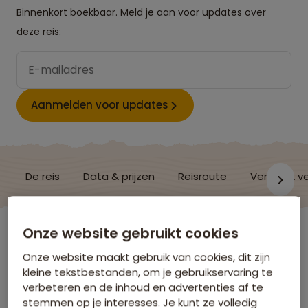
Binnenkort boekbaar. Meld je aan voor updates over
deze reis:
Aanmelden voor updates
De reis
Data & prijzen
Reisroute
Verblijf & v
Onze website gebruikt cookies
Zweden
Onze website maakt gebruik van cookies, dit zijn
kleine tekstbestanden, om je gebruikservaring te
Vluchtinformatie
verbeteren en de inhoud en advertenties af te
stemmen op je interesses. Je kunt ze volledig