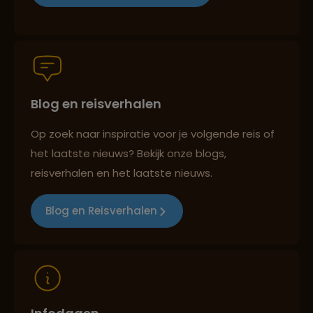
Groepsreizen mét indivuele vrijheid
Blog en reisverhalen
Persoonlijk en deskundig reisadvies
Op zoek naar inspiratie voor je volgende reis of
het laatste nieuws? Bekijk onze blogs,
Best beoordeelde reisroutes
reisverhalen en het laatste nieuws.
Blog en Reisverhalen
Reizen met oog voor mens, cultuur en milieu