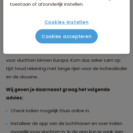
toestaan of afzonderlijk instellen.
Hoe laat moet ik op het vliegveld zijn?
Cookies instellen
Vanwege de drukte op de luchthavens adviseren je
Cookies accepteren
om minstens 3 uur voor vertrek aanwezig te zijn voor
intercontinentale vluchten en ruim 2 uur voor vertrek
voor vluchten binnen Europa. Kom dus zeker ruim op
tijd: houd rekening met lange rijen voor de incheckbalie
en de douane.
Wij geven je daarnaast graag het volgende
advies:
Check indien mogelijk thuis online in.
Installeer de app van de luchthaven en voer indien
mogelijk jouw vluchten in. In de app kun je vaak zien