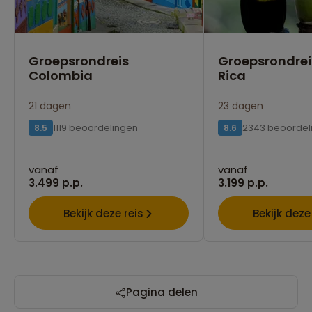
Groepsrondreis
Groepsrondrei
Colombia
Rica
21 dagen
23 dagen
1119 beoordelingen
2343 beoordel
8.5
8.6
vanaf
vanaf
3.499 p.p.
3.199 p.p.
Bekijk deze reis
Bekijk deze
Pagina delen