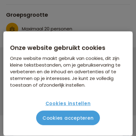
Groepsgrootte
Maximaal 20 personen
Onze website gebruikt cookies
Onze website maakt gebruik van cookies, dit zijn
Groepsrondreis Colombia
kleine tekstbestanden, om je gebruikservaring te
verbeteren en de inhoud en advertenties af te
21 dagen vanaf 3.499 p.p.
stemmen op je interesses. Je kunt ze volledig
toestaan of afzonderlijk instellen.
Bijkomende kosten €26,25 p.p. op basis van 2 personen
Data & prijzen
Cookies instellen
Cookies accepteren