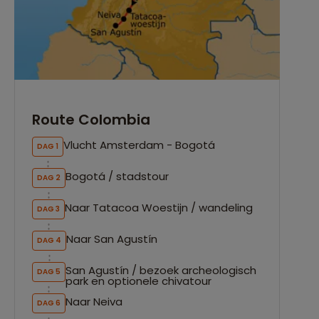
Route Colombia
Vlucht Amsterdam - Bogotá
DAG 1
Bogotá / stadstour
DAG 2
Naar Tatacoa Woestijn / wandeling
DAG 3
Naar San Agustín
DAG 4
San Agustín / bezoek archeologisch
DAG 5
park en optionele chivatour
Naar Neiva
DAG 6