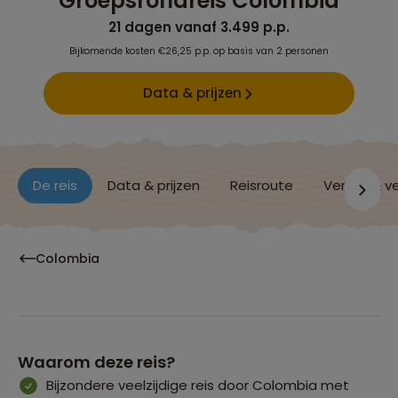
Groepsrondreis Colombia
21 dagen vanaf 3.499 p.p.
Bijkomende kosten €26,25 p.p. op basis van 2 personen
Data & prijzen
De reis
Data & prijzen
Reisroute
Verblijf & v
Colombia
Waarom deze reis?
Bijzondere veelzijdige reis door Colombia met