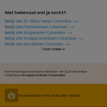
Niet helemaal wat je zocht?
Bekijk alle 22-35ers reizen Colombia
Bekijk alle Familiereizen Colombia
Bekijk alle Singlereizen Colombia
Bekijk alle Groepsrondreizen Colombia
Bekijk alle Rondreizen Colombia
Toon meer
Reizen met oog voor mens, cultuur en milieu
Home
•
Groepsrondreizen
•
Midden- en Zuid-Amerika
•
Groepsreizen mét indivuele vrijheid
Colombia
•
Groepsrondreis Colombia
Persoonlijk en deskundig reisadvies