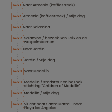
Naar Armenia (koffiestreek)
DAG 7
Armenia (koffiestreek) / vrije dag
DAG 8
Naar Salamina
DAG 9
Salamina / bezoek San Felix en de
DAG 10
waxpalmbomen
Naar Jardín
DAG 11
Jardín / vrije dag
DAG 12
Naar Medellín
DAG 13
Medellín / stadstour en bezoek
DAG 14
stichting "Children of Medellín"
Medellín / vrije dag
DAG 15
Vlucht naar Santa Marta - naar
DAG 16
Playa los Angeles