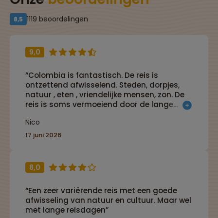
1119 beoordelingen
8,5
9,0
“Colombia is fantastisch. De reis is
ontzettend afwisselend. Steden, dorpjes,
natuur , eten , vriendelijke mensen, zon. De
reis is soms vermoeiend door de lange
stukken in de bus al wordt er regelmatig
Nico
gestopt in de prachtigste plaatsjes voor
koffie en toilet. Sommige hotels zijn basic
17 juni 2026
maar vaak is dat maar voor 1 nacht”
8,0
“Een zeer variërende reis met een goede
afwisseling van natuur en cultuur. Maar wel
met lange reisdagen”