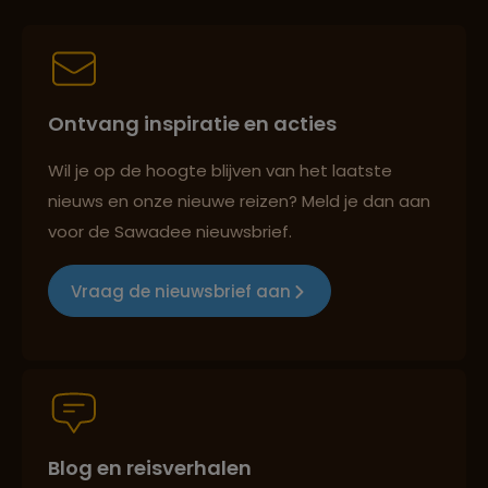
Best beoordeelde reisroutes
Ontvang inspiratie en acties
Reizen met oog voor mens, cultuur en milieu
Wil je op de hoogte blijven van het laatste
nieuws en onze nieuwe reizen? Meld je dan aan
voor de Sawadee nieuwsbrief.
Groepsreizen mét indivuele vrijheid
Vraag de nieuwsbrief aan
Persoonlijk en deskundig reisadvies
Blog en reisverhalen
Best beoordeelde reisroutes