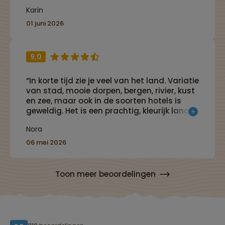
Karin
01 juni 2026
9,0
“In korte tijd zie je veel van het land. Variatie
van stad, mooie dorpen, bergen, rivier, kust
en zee, maar ook in de soorten hotels is
geweldig. Het is een prachtig, kleurijk land,
overal muziek en de mensen zijn heel erg
Nora
vriendelijk.”
06 mei 2026
Toon meer beoordelingen