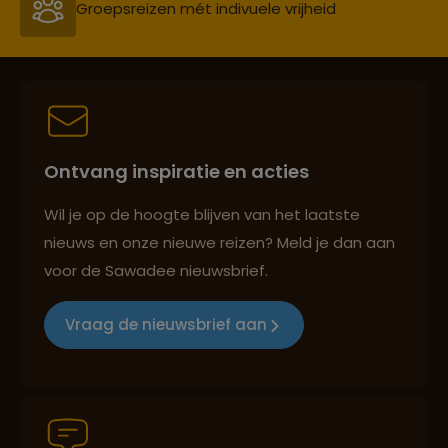
Groepsreizen mét indivuele vrijheid
Persoonlijk en deskundig reisadvies
Ontvang inspiratie en acties
Best beoordeelde reisroutes
Wil je op de hoogte blijven van het laatste
nieuws en onze nieuwe reizen? Meld je dan aan
voor de Sawadee nieuwsbrief.
Reizen met oog voor mens, cultuur en milieu
Vraag de nieuwsbrief aan
Groepsreizen mét indivuele vrijheid