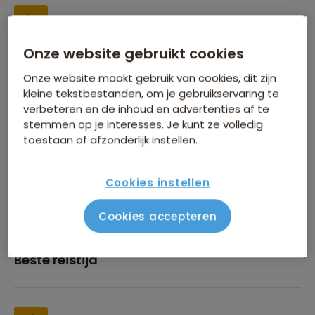
Onze website gebruikt cookies
Inbegrepen in de reissom
Onze website maakt gebruik van cookies, dit zijn
kleine tekstbestanden, om je gebruikservaring te
verbeteren en de inhoud en advertenties af te
stemmen op je interesses. Je kunt ze volledig
toestaan of afzonderlijk instellen.
Financiën
Cookies instellen
Cookies accepteren
Beste reistijd