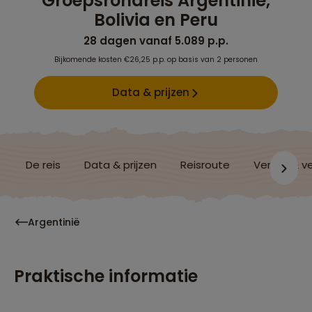
Groepsrondreis Argentinië,
Bolivia en Peru
28 dagen vanaf 5.089 p.p.
Bijkomende kosten €26,25 p.p. op basis van 2 personen
Data & prijzen
De reis
Data & prijzen
Reisroute
Verblijf & v
Argentinië
Praktische informatie