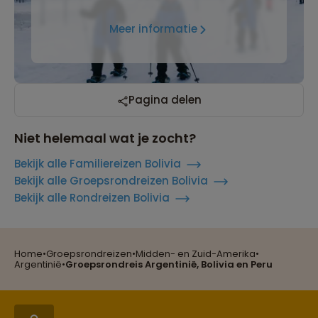
Meer informatie
Pagina delen
Niet helemaal wat je zocht?
Bekijk alle Familiereizen Bolivia
Bekijk alle Groepsrondreizen Bolivia
Bekijk alle Rondreizen Bolivia
Home
•
Groepsrondreizen
•
Midden- en Zuid-Amerika
•
Reizen met oog voor mens, cultuur en milieu
Argentinië
•
Groepsrondreis Argentinië, Bolivia en Peru