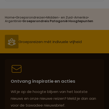
Home
•
Groepsrondreizen
•
Midden- en Zuid-Amerika
•
Reizen met oog voor mens, cultuur en milieu
Argentinië
•
Groepsrondreis Patagonië Hoogtepunten
Groepsreizen mét indivuele vrijheid
Persoonlijk en deskundig reisadvies
Ontvang inspiratie en acties
Best beoordeelde reisroutes
Wil je op de hoogte blijven van het laatste
nieuws en onze nieuwe reizen? Meld je dan aan
voor de Sawadee nieuwsbrief.