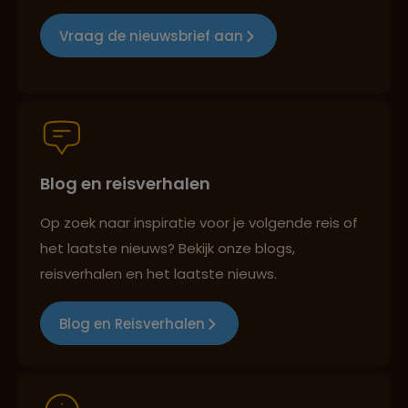
Reizen met oog voor mens, cultuur en milieu
Vraag de nieuwsbrief aan
Groepsreizen mét indivuele vrijheid
Blog en reisverhalen
Persoonlijk en deskundig reisadvies
Op zoek naar inspiratie voor je volgende reis of
het laatste nieuws? Bekijk onze blogs,
Best beoordeelde reisroutes
reisverhalen en het laatste nieuws.
Blog en Reisverhalen
Reizen met oog voor mens, cultuur en milieu