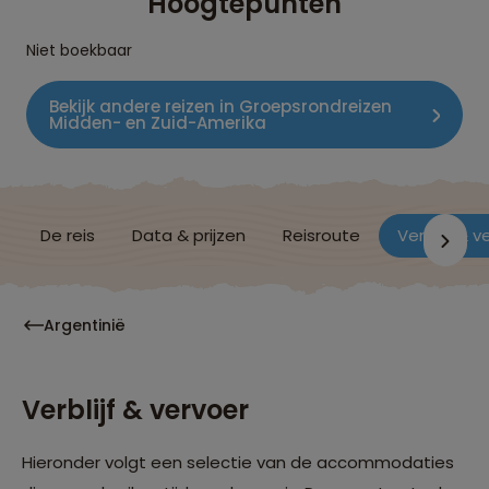
Hoogtepunten
Niet boekbaar
Bekijk andere reizen in Groepsrondreizen
Midden- en Zuid-Amerika
De reis
Data & prijzen
Reisroute
Verblijf & v
Argentinië
Verblijf & vervoer
Hieronder volgt een selectie van de accommodaties