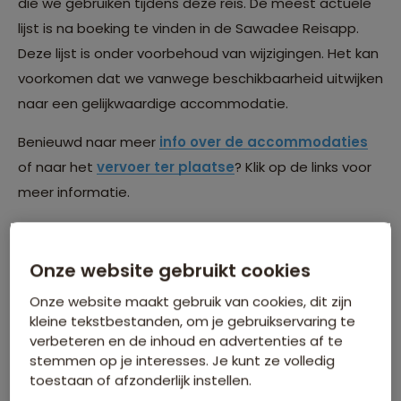
die we gebruiken tijdens deze reis. De meest actuele
lijst is na boeking te vinden in de Sawadee Reisapp.
Deze lijst is onder voorbehoud van wijzigingen. Het kan
voorkomen dat we vanwege beschikbaarheid uitwijken
naar een gelijkwaardige accommodatie.
Benieuwd naar meer
info over de accommodaties
of naar het
vervoer ter plaatse
? Klik op de links voor
meer informatie.
Onze website gebruikt cookies
Onze website maakt gebruik van cookies, dit zijn
kleine tekstbestanden, om je gebruikservaring te
verbeteren en de inhoud en advertenties af te
stemmen op je interesses. Je kunt ze volledig
toestaan of afzonderlijk instellen.