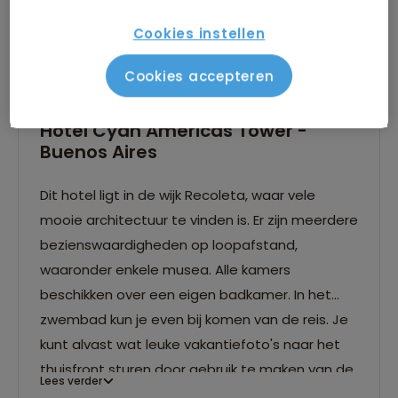
Cookies instellen
Cookies accepteren
Hotel Cyan Americas Tower -
Buenos Aires
Dit hotel ligt in de wijk Recoleta, waar vele
mooie architectuur te vinden is. Er zijn meerdere
bezienswaardigheden op loopafstand,
waaronder enkele musea. Alle kamers
beschikken over een eigen badkamer. In het
zwembad kun je even bij komen van de reis. Je
kunt alvast wat leuke vakantiefoto's naar het
thuisfront sturen door gebruik te maken van de
Lees verder
gratis WiFi, die aanwezig is in het gehele hotel.