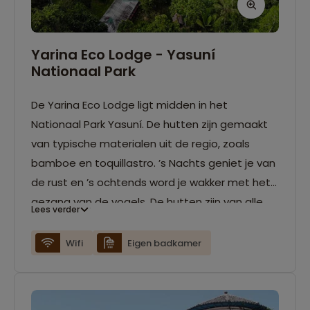
Yarina Eco Lodge - Yasuní
Nationaal Park
De Yarina Eco Lodge ligt midden in het
Nationaal Park Yasuní. De hutten zijn gemaakt
van typische materialen uit de regio, zoals
bamboe en toquillastro. ’s Nachts geniet je van
de rust en ’s ochtends word je wakker met het
gezang van de vogels. De hutten zijn van alle
Lees verder
gemakken voorzien: eigen badkamer, hangmat,
muggennet en een ventilator. Verder beschikt
Wifi
Eigen badkamer
de lodge over een lounge en restaurant. WiFi is
tegen betaling beschikbaar. Tijdens je verblijf
leer je alles over de flora en fauna die de