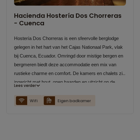
Hacienda Hostería Dos Chorreras
- Cuenca
Hostería Dos Chorreras is een sfeervolle berglodge
gelegen in het hart van het Cajas Nationaal Park, vlak
bij Cuenca, Ecuador. Omringd door mistige bergen en
bergmeren biedt deze accommodatie een mix van
rustieke charme en comfort. De kamers en chalets zijn
ingericht met hout, open haarden en uitzicht op de
Lees verder
natuur, terwijl het restaurant lokale gerechten serveert
in een knusse setting. Het is een ideale uitvalsbasis
Wifi
Eigen badkamer
voor wandelingen, vistrips of gewoon om te
ontspannen in de frisse berglucht.