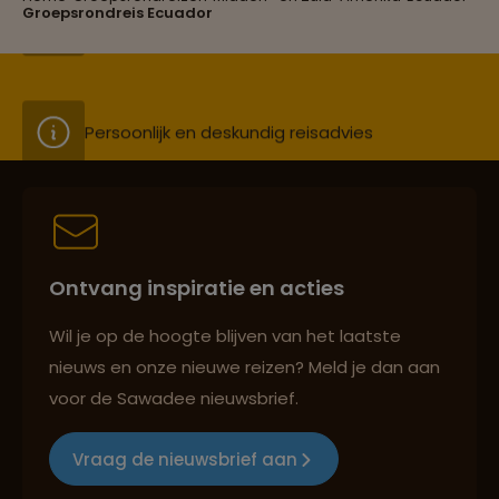
Groepsreizen mét indivuele vrijheid
Groepsrondreis Ecuador
Persoonlijk en deskundig reisadvies
Best beoordeelde reisroutes
Ontvang inspiratie en acties
Reizen met oog voor mens, cultuur en milieu
Wil je op de hoogte blijven van het laatste
nieuws en onze nieuwe reizen? Meld je dan aan
voor de Sawadee nieuwsbrief.
Groepsreizen mét indivuele vrijheid
Vraag de nieuwsbrief aan