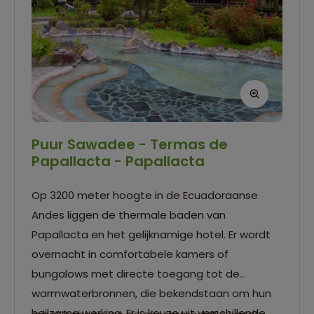
Puur Sawadee - Termas de
Papallacta - Papallacta
Op 3200 meter hoogte in de Ecuadoraanse
Andes liggen de thermale baden van
Papallacta en het gelijknamige hotel. Er wordt
overnacht in comfortabele kamers of
bungalows met directe toegang tot de
warmwaterbronnen, die bekendstaan om hun
heilzame werking. Er is keuze uit verschillende