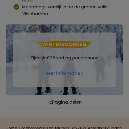
Meerdaags verblijf in de de groene vallei
Vilcabamba
WINTERVOORDEEL
Tijdelijk €75 korting per persoon
Meer informatie
Reizen met oog voor mens, cultuur en milieu
Pagina delen
Home
•
Groepsrondreizen
•
Midden- en Zuid-Amerika
•
Ecuador
•