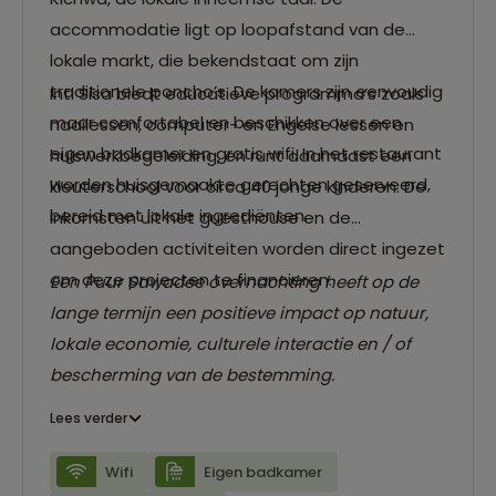
accommodatie ligt op loopafstand van de
lokale markt, die bekendstaat om zijn
traditionele poncho’s. De kamers zijn eenvoudig
Inti Sisa biedt educatieve programma’s zoals
maar comfortabel en beschikken over een
naailessen, computer- en Engelse lessen en
eigen badkamer en gratis wifi. In het restaurant
huiswerkbegeleiding, en runt daarnaast een
worden huisgemaakte gerechten geserveerd,
kleuterschool voor circa 40 jonge kinderen. De
bereid met lokale ingrediënten.
inkomsten uit het guesthouse en de
aangeboden activiteiten worden direct ingezet
om deze projecten te financieren.
Een Puur Sawadee overnachting heeft op de
lange termijn een positieve impact op natuur,
lokale economie, culturele interactie en / of
bescherming van de bestemming.
Lees verder
Wifi
Eigen badkamer