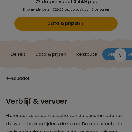
22 dagen vanaf 3.449 p.p.
Bijkomende kosten €26,25 p.p. op basis van 2 personen
Data & prijzen
De reis
Data & prijzen
Reisroute
Verblijf & v
Ecuador
Verblijf & vervoer
Hieronder volgt een selectie van de accommodaties
die we gebruiken tijdens deze reis. De meest actuele
lijst is na boeking te vinden in de Sawadee Reisapp.