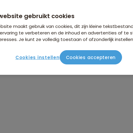
n €26,25 p.p. op basis van 2 personen
website gebruikt cookies
site maakt gebruik van cookies, dit zijn kleine tekstbestan
ervaring te verbeteren en de inhoud en advertenties af t
eresses. Je kunt ze volledig toestaan of afzonderlijk instellen
Cookies instellen
Cookies accepteren
Reisroute
Verblijf & vervoer
Vluchtinfo
Praktis
Groepsrondreis Ecuador