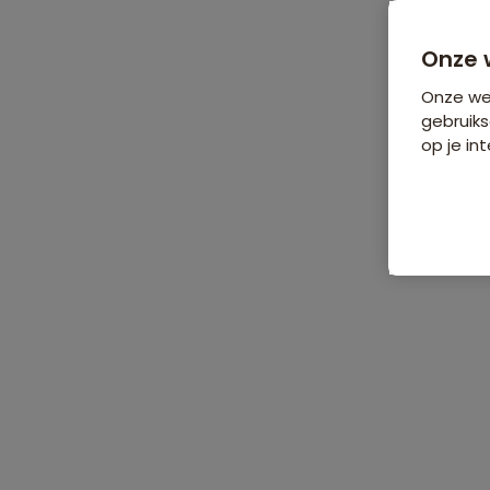
Bijkomende koste
Onze 
Onze web
gebruiks
op je int
De reis
Data & prijzen
Home
•
Groepsrondreizen
•
Midden- en Zuid-Amerika
•
Ecuador
•
Groepsrondreis Ecuador