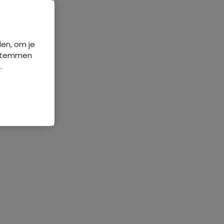
Data & prijzen
den, om je
e stemmen
.
ch
Veelgestelde vragen