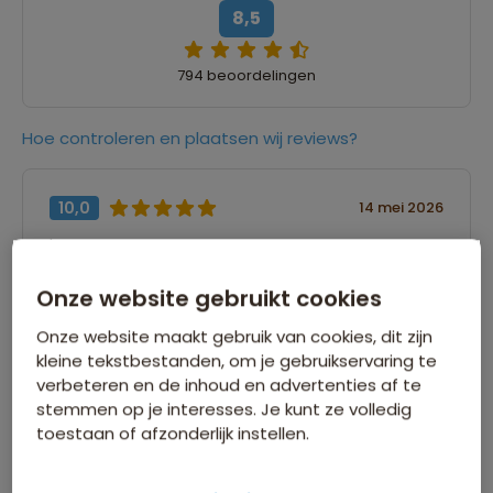
8,5
794 beoordelingen
Hoe controleren en plaatsen wij reviews?
10,0
14 mei 2026
Luc
“Er is geen omschrijving ingevuld”
Onze website gebruikt cookies
Onze website maakt gebruik van cookies, dit zijn
kleine tekstbestanden, om je gebruikservaring te
9,0
22 april 2026
verbeteren en de inhoud en advertenties af te
stemmen op je interesses. Je kunt ze volledig
paul
toestaan of afzonderlijk instellen.
“Er is geen omschrijving ingevuld”