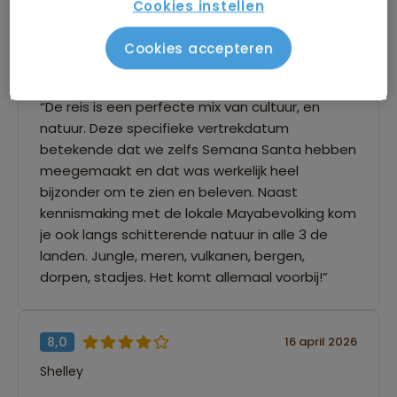
Cookies instellen
9,0
16 april 2026
Cookies accepteren
Ron
“De reis is een perfecte mix van cultuur, en
natuur. Deze specifieke vertrekdatum
betekende dat we zelfs Semana Santa hebben
meegemaakt en dat was werkelijk heel
bijzonder om te zien en beleven. Naast
kennismaking met de lokale Mayabevolking kom
je ook langs schitterende natuur in alle 3 de
landen. Jungle, meren, vulkanen, bergen,
dorpen, stadjes. Het komt allemaal voorbij!”
8,0
16 april 2026
Shelley