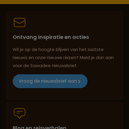
Persoonlijk en deskundig reisadvies
Ontvang inspiratie en acties
Best beoordeelde reisroutes
Wil je op de hoogte blijven van het laatste
nieuws en onze nieuwe reizen? Meld je dan aan
voor de Sawadee nieuwsbrief.
Reizen met oog voor mens, cultuur en milieu
Vraag de nieuwsbrief aan
Groepsreizen mét indivuele vrijheid
Blog en reisverhalen
Persoonlijk en deskundig reisadvies