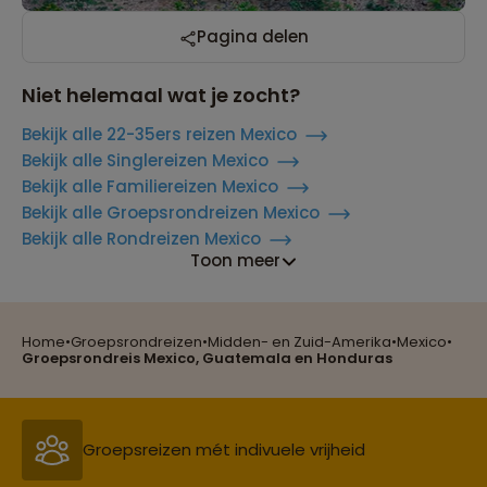
Pagina delen
Niet helemaal wat je zocht?
Bekijk alle 22-35ers reizen Mexico
Bekijk alle Singlereizen Mexico
Bekijk alle Familiereizen Mexico
Bekijk alle Groepsrondreizen Mexico
Bekijk alle Rondreizen Mexico
Toon meer
Home
•
Groepsrondreizen
•
Midden- en Zuid-Amerika
•
Mexico
•
Reizen met oog voor mens, cultuur en milieu
Groepsrondreis Mexico, Guatemala en Honduras
Groepsreizen mét indivuele vrijheid