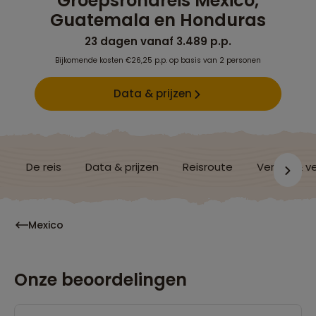
Groepsrondreis Mexico,
Guatemala en Honduras
23 dagen vanaf 3.489 p.p.
Bijkomende kosten €26,25 p.p. op basis van 2 personen
Data & prijzen
De reis
Data & prijzen
Reisroute
Verblijf & v
Mexico
Onze beoordelingen