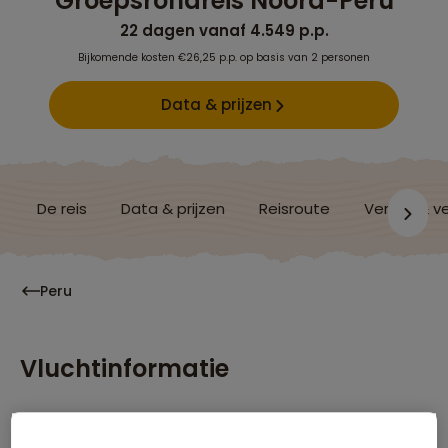
Groepsrondreis Noord-Peru
22 dagen vanaf 4.549 p.p.
Bijkomende kosten €26,25 p.p. op basis van 2 personen
Data & prijzen
De reis
Data & prijzen
Reisroute
Verblijf & v
Peru
Vluchtinformatie