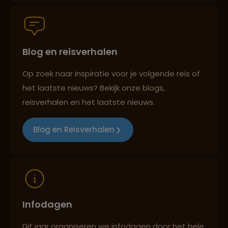
Groepsreizen mét indivuele vrijheid
Blog en reisverhalen
Persoonlijk en deskundig reisadvies
Op zoek naar inspiratie voor je volgende reis of
het laatste nieuws? Bekijk onze blogs,
Best beoordeelde reisroutes
reisverhalen en het laatste nieuws.
Blog en Reisverhalen
Reizen met oog voor mens, cultuur en milieu
Infodagen
Dit jaar organiseren we infodagen door het hele