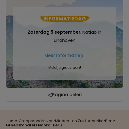
INFORMATIEDAG
Zaterdag 5 september
, Natlab in
Eindhoven
Meer informatie
Meld je gratis aan!
Pagina delen
Home
•
Groepsrondreizen
•
Midden- en Zuid-Amerika
•
Peru
•
Reizen met oog voor mens, cultuur en milieu
Groepsrondreis Noord-Peru