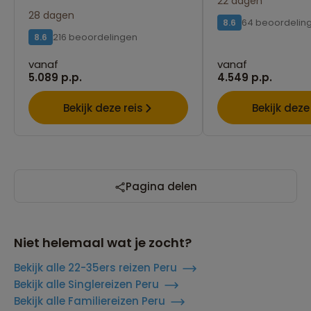
22 dagen
28 dagen
64 beoordelin
8.6
216 beoordelingen
8.6
vanaf
vanaf
5.089 p.p.
4.549 p.p.
Bekijk deze reis
Bekijk deze
Pagina delen
Niet helemaal wat je zocht?
Bekijk alle 22-35ers reizen Peru
Bekijk alle Singlereizen Peru
Bekijk alle Familiereizen Peru