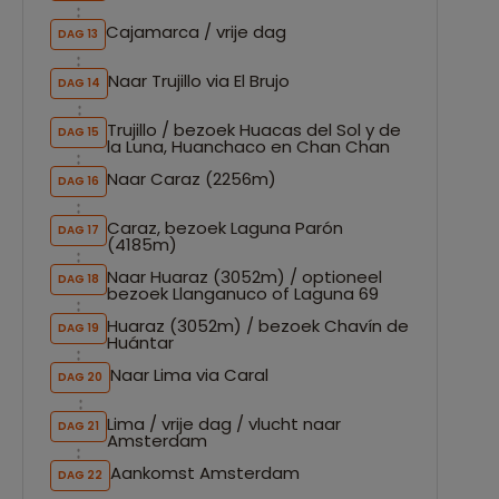
Cajamarca / vrije dag
DAG 13
Naar Trujillo via El Brujo
DAG 14
Trujillo / bezoek Huacas del Sol y de
DAG 15
la Luna, Huanchaco en Chan Chan
Naar Caraz (2256m)
DAG 16
Caraz, bezoek Laguna Parón
DAG 17
(4185m)
Naar Huaraz (3052m) / optioneel
DAG 18
bezoek Llanganuco of Laguna 69
Huaraz (3052m) / bezoek Chavín de
DAG 19
Huántar
Naar Lima via Caral
DAG 20
Lima / vrije dag / vlucht naar
DAG 21
Amsterdam
Aankomst Amsterdam
DAG 22