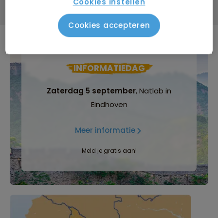
Cookies instellen
Cookies accepteren
INFORMATIEDAG
Zaterdag 5 september
, Natlab in
Eindhoven
Meer informatie
Meld je gratis aan!