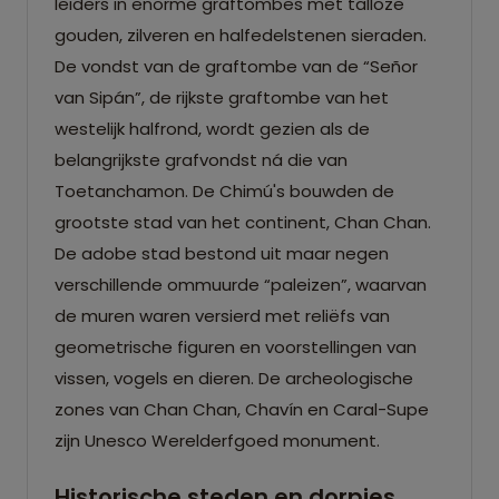
leiders in enorme graftombes met talloze
gouden, zilveren en halfedelstenen sieraden.
De vondst van de graftombe van de “Señor
van Sipán”, de rijkste graftombe van het
westelijk halfrond, wordt gezien als de
belangrijkste grafvondst ná die van
Toetanchamon. De Chimú's bouwden de
grootste stad van het continent, Chan Chan.
De adobe stad bestond uit maar negen
verschillende ommuurde “paleizen”, waarvan
de muren waren versierd met reliëfs van
geometrische figuren en voorstellingen van
vissen, vogels en dieren. De archeologische
zones van Chan Chan, Chavín en Caral-Supe
zijn Unesco Werelderfgoed monument.
Historische steden en dorpjes