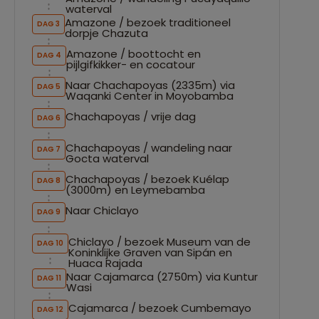
waterval
Amazone / bezoek traditioneel
DAG 3
dorpje Chazuta
Amazone / boottocht en
DAG 4
pijlgifkikker- en cocatour
Naar Chachapoyas (2335m) via
DAG 5
Waqanki Center in Moyobamba
Chachapoyas / vrije dag
DAG 6
Chachapoyas / wandeling naar
DAG 7
Gocta waterval
Chachapoyas / bezoek Kuélap
DAG 8
(3000m) en Leymebamba
Naar Chiclayo
DAG 9
Chiclayo / bezoek Museum van de
DAG 10
Koninklijke Graven van Sipán en
Huaca Rajada
Naar Cajamarca (2750m) via Kuntur
DAG 11
Wasi
Cajamarca / bezoek Cumbemayo
DAG 12