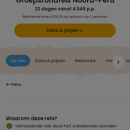
Groepsrondreis Noord-Peru
22 dagen vanaf 4.549 p.p.
Bijkomende kosten €26,25 p.p. op basis van 2 personen
Data & prijzen
De reis
Data & prijzen
Reisroute
Verblijf & v
Peru
Waarom deze reis?
Verrassende reis door het onbekende noorden