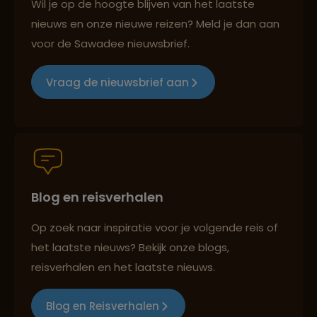
Wil je op de hoogte blijven van het laatste
nieuws en onze nieuwe reizen? Meld je dan aan
voor de Sawadee nieuwsbrief.
Groepsreizen mét indivuele vrijheid
Vraag de nieuwsbrief aan
Persoonlijk en deskundig reisadvies
Blog en reisverhalen
Best beoordeelde reisroutes
Op zoek naar inspiratie voor je volgende reis of
het laatste nieuws? Bekijk onze blogs,
Reizen met oog voor mens, cultuur en milieu
reisverhalen en het laatste nieuws.
Blog en Reisverhalen