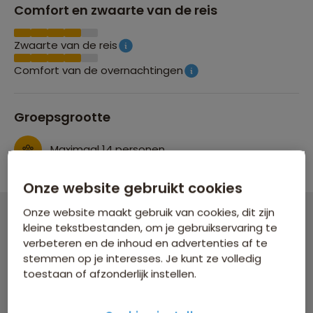
Comfort en zwaarte van de reis
Zwaarte van de reis
Comfort van de overnachtingen
Groepsgrootte
Maximaal 14 personen
Onze website gebruikt cookies
Onze website maakt gebruik van cookies, dit zijn
kleine tekstbestanden, om je gebruikservaring te
Groepsrondreis Noord-Peru
verbeteren en de inhoud en advertenties af te
stemmen op je interesses. Je kunt ze volledig
22 dagen vanaf 4.549 p.p.
toestaan of afzonderlijk instellen.
Bijkomende kosten €26,25 p.p. op basis van 2 personen
Data & prijzen