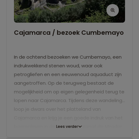
Cajamarca / bezoek Cumbemayo
In de ochtend bezoeken we Cumbemayo, een
indrukwekkend stenen woud, waar ook
petrogliefen en een eeuwenoud aquaduct zijn
aangetroffen. Op de terugweg bestaat de
mogelijkheid om op eigen gelegenheid terug te
lopen naar Cajamarca. Tijdens deze wandeling
loop je dwars over het platteland van
Cajamarca en krijg je een goede indruk van het
boerenleven in de omgeving. Vanaf de Mirador
Lees verder
de Apolonia heb je een fantastisch uitzicht over