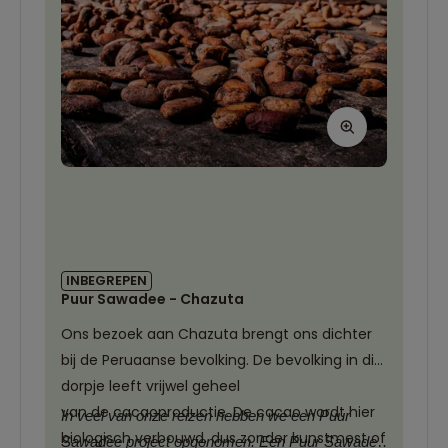
INBEGREPEN
Puur Sawadee - Chazuta
Ons bezoek aan Chazuta brengt ons dichter
bij de Peruaanse bevolking. De bevolking in dit
dorpje leeft vrijwel geheel
van de cacaoproductie. De cacao wordt hier
In veel van onze reizen hebben we een Puur
biologisch verbouwd, dus zonder kunstmest of
Sawadee project opgenomen. Een Puur Sawadee