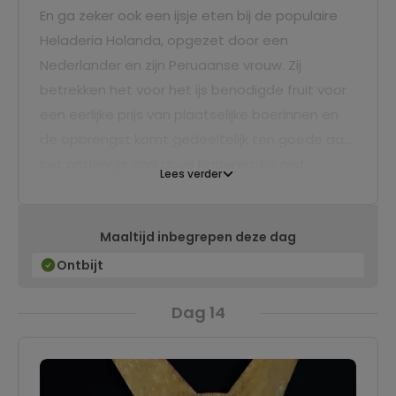
En ga zeker ook een ijsje eten bij de populaire
Heladeria Holanda, opgezet door een
Nederlander en zijn Peruaanse vrouw. Zij
betrekken het voor het ijs benodigde fruit voor
een eerlijke prijs van plaatselijke boerinnen en
de opbrengst komt gedeeltelijk ten goede aan
het onderwijs aan dove kinderen. En, niet
Lees verder
onbelangrijk, het ijs is er heerlijk!
Ook in de nabije omgeving van Cajamarca is er
Maaltijd inbegrepen deze dag
van alles te doen. Zo kun je naar de
warmwaterbronnen Baños del Inca, of naar de
Ontbijt
Ventanillas van Otuzco.
Dag 14