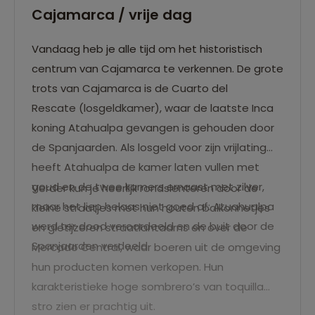
Cajamarca / vrije dag
Vandaag heb je alle tijd om het historistisch
centrum van Cajamarca te verkennen. De grote
trots van Cajamarca is de Cuarto del
Rescate (losgeldkamer), waar de laatste Inca
koning Atahualpa gevangen is gehouden door
de Spanjaarden. Als losgeld voor zijn vrijlating
heeft Atahualpa de kamer laten vullen met
goud en de twee kamers ernaast met zilver,
Verder kun je heerlijk rondslenteren door de
maar het liep helaas niet goed af: Atuahualpa
kleine straatjes met hun houten balkonnetjes
werd ter dood veroordeeld en de buit door de
en gietijzeren straatlantaarns en over de
Spanjaarden verdeeld.
Mercado Central, waar boeren uit de omgeving
hun producten komen verkopen. Hun
karakteristieke hoge sombrero’s van toquilla
stro zien er prachtig uit.