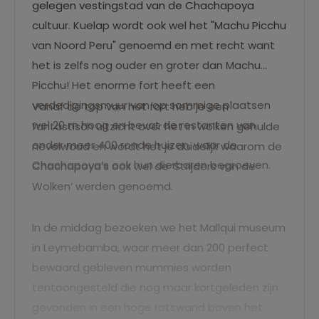
gelegen vestingstad van de Chachapoya
cultuur. Kuelap wordt ook wel het "Machu Picchu
van Noord Peru" genoemd en met recht want
het is zelfs nog ouder en groter dan Machu
Picchu! Het enorme fort heeft een
verdedigingsmuur van op sommige plaatsen
Vanaf de top van het fort heb je een
wel 20 m hoog en bevat de restanten van
fantastisch uitzicht over het in wolken gehulde
onder meer 400 ronde huizen, waar de
nevelwoud en wordt het je duidelijk waarom de
Chachapoya’s ook hun dierbaren begroeven.
Chachapoya’s ook wel de ‘Strijders van de
Wolken’ werden genoemd.
In de middag bezoeken we het Mallqui museum
in Leymebamba, waar meer dan 200 perfect
bewaard gebleven mummies worden
tentoongesteld die nog maar kortgeleden zijn
gevonden in een hoge rotswand boven het