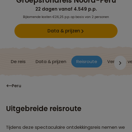
Groepsrondreis Noord-Peru
22 dagen vanaf 4.549 p.p.
Bijkomende kosten €26,25 p.p. op basis van 2 personen
Data & prijzen
De reis
Data & prijzen
Reisroute
Verblijf & v
Peru
Uitgebreide reisroute
Tijdens deze spectaculaire ontdekkingsreis nemen we