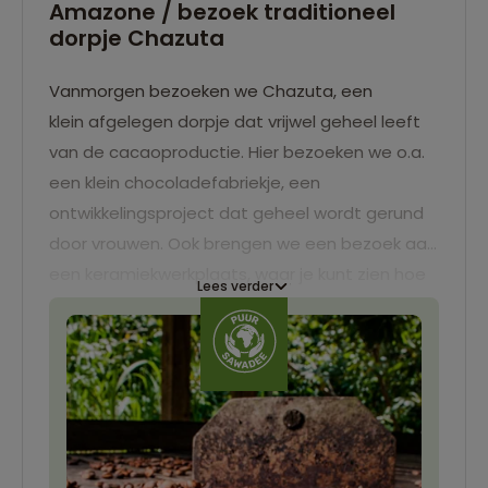
Amazone / bezoek traditioneel
dorpje Chazuta
Vanmorgen bezoeken we Chazuta, een
klein afgelegen dorpje dat vrijwel geheel leeft
van de cacaoproductie. Hier bezoeken we o.a.
een klein chocoladefabriekje, een
ontwikkelingsproject dat geheel wordt gerund
door vrouwen. Ook brengen we een bezoek aan
een keramiekwerkplaats, waar je kunt zien hoe
Lees verder
op traditionele wijze keramiek wordt gemaakt.