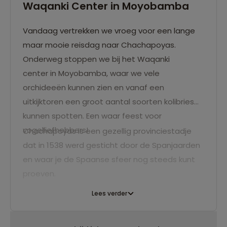
Waqanki Center in Moyobamba
Vandaag vertrekken we vroeg voor een lange
maar mooie reisdag naar Chachapoyas.
Onderweg stoppen we bij het Waqanki
center in Moyobamba, waar we vele
orchideeën kunnen zien en vanaf een
uitkijktoren een groot aantal soorten kolibries
kunnen spotten. Een waar feest voor
vogelliefhebbers!
Chachapoyas is een gezellig provinciestadje
dat in 1538 werd gesticht door de Spanjaarden
en waar je de Spaanse sfeer nog steeds kunt
proeven.
Lees verder