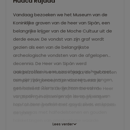
Huaca Rajada
Vandaag bezoeken we het Museum van de
Koninklijke graven van de heer van Sipán, een
belangrijke krijger van de Moche Cultuur uit de
derde eeuw. De vondst van zijn graf wordt
gezien als een van de belangrijkste
archeologische vondsten van de afgelopen
decennia. De Heer van Sipán werd
aangetroffen in een sarcofaag van hout met
Ook bezoeken we Huaca Rajada, de “gebarsten
aan zijn zijde twee jonge vrouwen, een jongen,
tempel”, zo genoemd omdat hij zwaar is
een hond en 2 lama’s die hem moesten
geërodeerd. Hier is de graftombe van de Heer
vergezellen in zijn volgende leven. Hij was van
van Sipán gevonden en zijn de opgravingen
top tot teen bedekt met goud, zilver, en koper,
naar andere graftombes nog steeds volop aan
een harnas met halfedelstenen en gouden
de gang.
halskettingen van onschatbare waarde.
Lees verder