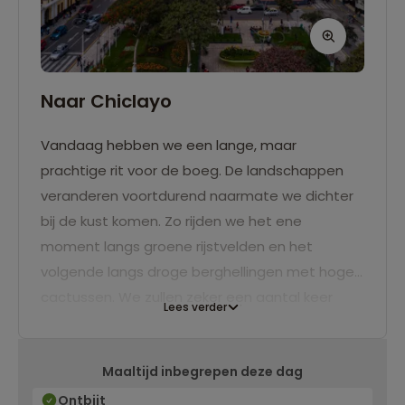
Naar Chiclayo
Vandaag hebben we een lange, maar
prachtige rit voor de boeg. De landschappen
veranderen voortdurend naarmate we dichter
bij de kust komen. Zo rijden we het ene
moment langs groene rijstvelden en het
volgende langs droge berghellingen met hoge
cactussen. We zullen zeker een aantal keer
Lees verder
stoppen om foto’s te maken. Chiclayo is een
grote stad met een modern centrum. Aan de
Maaltijd inbegrepen deze dag
rand van de stad ligt de Mercado Modelo,
waarin zich ook de Mercado de Brujos bevindt,
Ontbijt