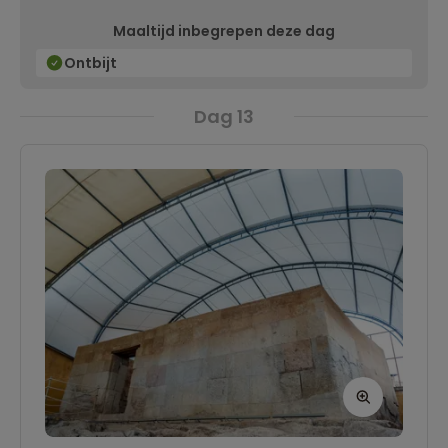
de stad.
Maaltijd inbegrepen deze dag
Ontbijt
Dag 13