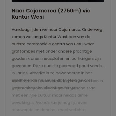
Naar Cajamarca (2750m) via
Kuntur Wasi
Vandaag rijden we naar Cajamarca. Onderweg
komen we langs Kuntur Wasi, een van de
oudste ceremoniële centra van Peru, waar
graftombes met onder andere prachtige
gouden kronen, neusplaten en oorhangers zijn
gevonden. Deze oudste gesmeed goud vondst
in Latijns-Amerika is te bewonderen in het
bijbehorende museum, dat volledig wordt
Aan het einde van de middag komen we aan in
gerund door de lokale bevolking.
Cajamarca, een prachtige, historische stad
met een rijke cultuur maar helaas arme
bevolking. ’s Avonds kun je nog fijn even
rondwandelen door het mooi verlichte