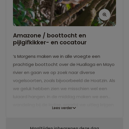
Amazone / boottocht en
pijlgifkikker- en cocatour
‘s Morgens maken we in alle vroegte een
prachtige boottocht over de Huallaga en Mayo
rivier en gaan we op zoek naar diverse
vogelsoorten, zoals bijvoorbeeld de Hoatzin. Als
we geluk hebben zien we misschien wel een
luiaard hangen. In de middag maken we een
wandeling bij de lodge, waarbij we uitleg krijgen
Lees verder
over de cocateelt waar de boeren in dit
gedeelte van Peru vroeger van leefden, en
Maaltijden inbegrepen deze dag
gaan we op zoek naar pijlgifkikkertjes.