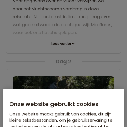
Voor gegevens over de vlucht verwijzen we
naar het vluchtschema verderop in deze
reisroute. Na aankomst in Lima kun je nog even
wat gaan uitwaaien in de chique wijk Miraflores,
waar ook ons hotel is gelegen.
Lees verder
Dag 2
Onze website gebruikt cookies
Onze website maakt gebruik van cookies, dit zijn
kleine tekstbestanden, om je gebruikservaring te
verbeteren en de inhoud en advertenties af te