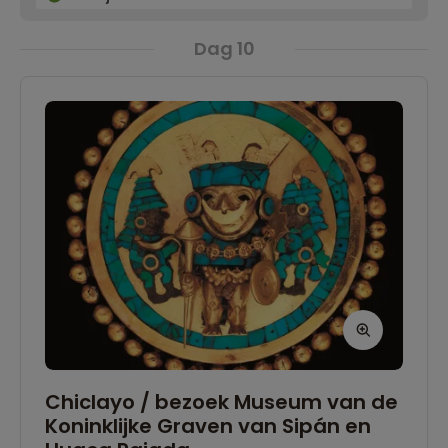
de “Heksenmarkt”. Hier kun je allerlei producten
Dag 10
kopen om kwalen te genezen, zoals amuletten,
aromatische kruiden, hallucinogene cactussen
en zelfs slangenhuiden.
Chiclayo / bezoek Museum van de
Koninklijke Graven van Sipán en