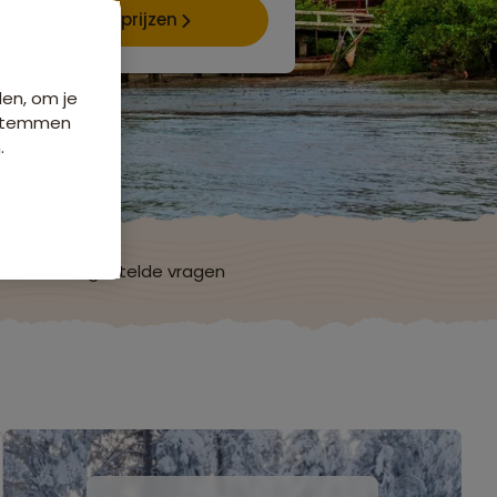
Data & prijzen
den, om je
e stemmen
.
ch
Veelgestelde vragen