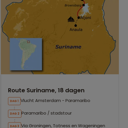
Route Suriname, 18 dagen
Vlucht Amsterdam - Paramaribo
DAG 1
Paramaribo / stadstour
DAG 2
Via Groningen, Totness en Wageningen
DAG 3