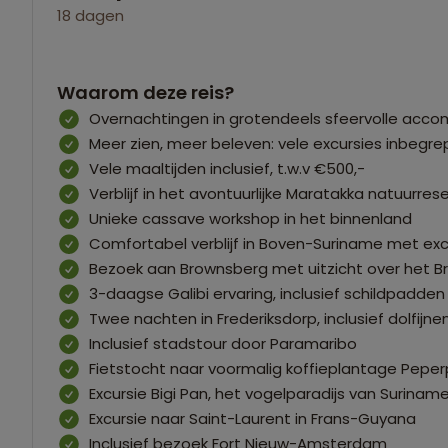
18 dagen
Waarom deze reis?
Overnachtingen in grotendeels sfeervolle acc
Meer zien, meer beleven: vele excursies inbegr
Vele maaltijden inclusief, t.w.v €500,-
Verblijf in het avontuurlijke Maratakka natuurres
Unieke cassave workshop in het binnenland
Comfortabel verblijf in Boven-Suriname met exc
Bezoek aan Brownsberg met uitzicht over het
3-daagse Galibi ervaring, inclusief schildpadden
Twee nachten in Frederiksdorp, inclusief dolfijne
Inclusief stadstour door Paramaribo
Fietstocht naar voormalig koffieplantage Pepe
Excursie Bigi Pan, het vogelparadijs van Surinam
Excursie naar Saint-Laurent in Frans-Guyana
Inclusief bezoek Fort Nieuw-Amsterdam