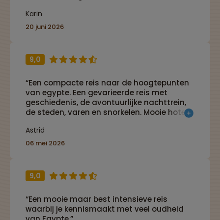
Karin
20 juni 2026
9,0
“Een compacte reis naar de hoogtepunten
van egypte. Een gevarieerde reis met
geschiedenis, de avontuurlijke nachttrein,
de steden, varen en snorkelen. Mooie hotels
en de afsluiting in een resort. Onze gids
Astrid
Abdel heeft met zijn kennis over de
geschiedenis, zijn mensenkennis, zijn
06 mei 2026
planvaardigheden, zijn netwerk en zijn
balans van zijn woorden voor grote
meerwaarde gezorgd voor deze complete
9,0
reis.”
“Een mooie maar best intensieve reis
waarbij je kennismaakt met veel oudheid
van Egypte.”