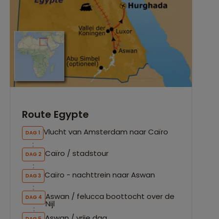
Route Egypte
Vlucht van Amsterdam naar Caïro
DAG 1
Caïro / stadstour
DAG 2
Caïro - nachttrein naar Aswan
DAG 3
Aswan / felucca boottocht over de
DAG 4
Nijl
Aswan / vrije dag
DAG 5