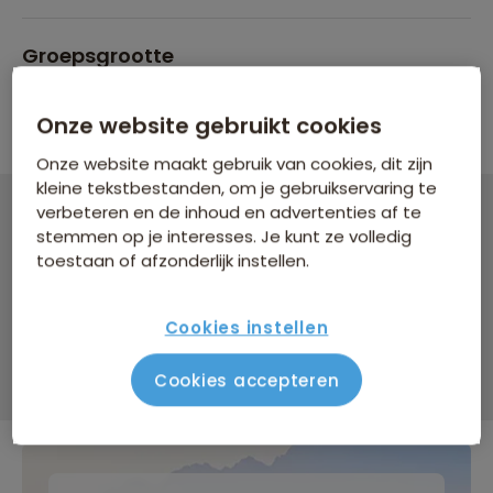
Groepsgrootte
Maximaal 26 personen
Onze website gebruikt cookies
Onze website maakt gebruik van cookies, dit zijn
kleine tekstbestanden, om je gebruikservaring te
verbeteren en de inhoud en advertenties af te
Groepsrondreis Egypte Kort
stemmen op je interesses. Je kunt ze volledig
toestaan of afzonderlijk instellen.
9 dagen vanaf 1.779 p.p.
Bijkomende kosten €26,25 p.p. op basis van 2 personen
Cookies instellen
Data & prijzen
Cookies accepteren