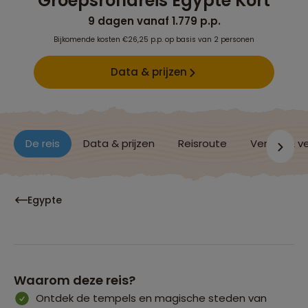
Groepsrondreis Egypte Kort
9 dagen vanaf 1.779 p.p.
Bijkomende kosten €26,25 p.p. op basis van 2 personen
Data & prijzen
De reis
Data & prijzen
Reisroute
Verblijf & v
Egypte
Waarom deze reis?
Ontdek de tempels en magische steden van