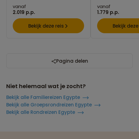
vanaf
vanaf
2.019 p.p.
1.779 p.p.
Bekijk deze reis
Bekijk deze
Pagina delen
Niet helemaal wat je zocht?
Bekijk alle Familiereizen Egypte
Bekijk alle Groepsrondreizen Egypte
Bekijk alle Rondreizen Egypte
Reizen met oog voor mens, cultuur en milieu