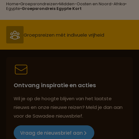
Home
•
Groepsrondreizen
•
Midden-Oosten en Noord-Afrika
•
Groepsreizen mét indivuele vrijheid
Egypte
•
Groepsrondreis Egypte Kort
Persoonlijk en deskundig reisadvies
Best beoordeelde reisroutes
Ontvang inspiratie en acties
Reizen met oog voor mens, cultuur en milieu
Wil je op de hoogte blijven van het laatste
nieuws en onze nieuwe reizen? Meld je dan aan
voor de Sawadee nieuwsbrief.
Groepsreizen mét indivuele vrijheid
Vraag de nieuwsbrief aan