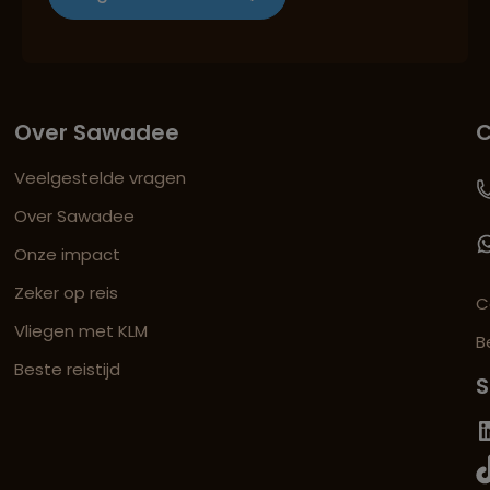
Over Sawadee
C
Veelgestelde vragen
Over Sawadee
Onze impact
Zeker op reis
C
Vliegen met KLM
B
Beste reistijd
S