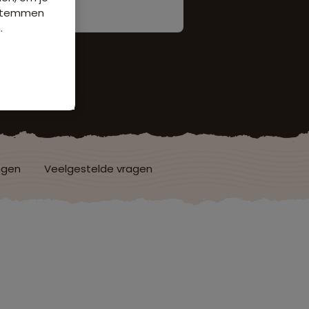
e stemmen
.
ngen
Veelgestelde vragen