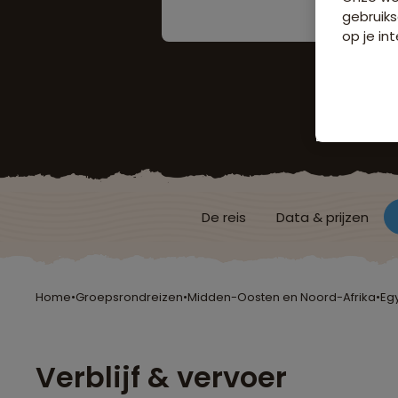
gebruiks
op je int
De reis
Data & prijzen
Home
•
Groepsrondreizen
•
Midden-Oosten en Noord-Afrika
•
Eg
Verblijf & vervoer