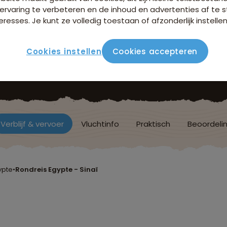
ervaring te verbeteren en de inhoud en advertenties af t
eresses. Je kunt ze volledig toestaan of afzonderlijk instellen
Cookies instellen
Cookies accepteren
Verblijf & vervoer
Vluchtinfo
Praktisch
Beoordeli
ypte
•
Rondreis Egypte - Sinaï