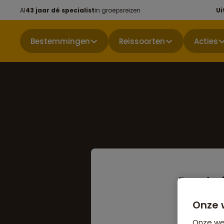
Al
43 jaar dé specialist
in groepsreizen
Ui
Bestemmingen
Reissoorten
Acties
Rondrei
Sinaï
Onze 
Niet boekbaa
Onze web