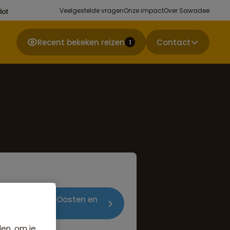
Veelgestelde vragen
Onze impact
Over Sawadee
Recent bekeken reizen
Contact
1
dreizen Midden-Oosten en
den, om je