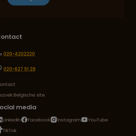
ontact
020-4202220
020-627 51 29
ontact
ezoek Belgische site
ocial media
LinkedIn
Facebook
Instagram
YouTube
TikTok