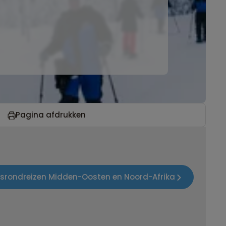
Pagina afdrukken
epsrondreizen Midden-Oosten en Noord-Afrika