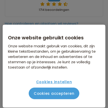
1714 beoordelingen
Hoe controleren en plaatsen wij reviews?
Onze website gebruikt cookies
10,0
23 maart 2026
Onze website maakt gebruik van cookies, dit zijn
Esmé
kleine tekstbestanden, om je gebruikservaring te
verbeteren en de inhoud en advertenties af te
“x”
stemmen op je interesses. Je kunt ze volledig
toestaan of afzonderlijk instellen.
9,0
16 maart 2026
Cookies instellen
Tineke
Cookies accepteren
“Er is geen omschrijving ingevuld”