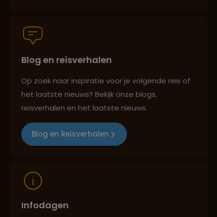
Groepsreizen mét indivuele vrijheid
Blog en reisverhalen
Persoonlijk en deskundig reisadvies
Op zoek naar inspiratie voor je volgende reis of
het laatste nieuws? Bekijk onze blogs,
Best beoordeelde reisroutes
reisverhalen en het laatste nieuws.
Blog en Reisverhalen
Reizen met oog voor mens, cultuur en milieu
Infodagen