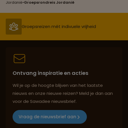
Jordanië
•
Groepsrondreis Jordanië
Groepsreizen mét indivuele vrijheid
Persoonlijk en deskundig reisadvies
Ontvang inspiratie en acties
Best beoordeelde reisroutes
Wil je op de hoogte blijven van het laatste
nieuws en onze nieuwe reizen? Meld je dan aan
voor de Sawadee nieuwsbrief.
Reizen met oog voor mens, cultuur en milieu
Vraag de nieuwsbrief aan