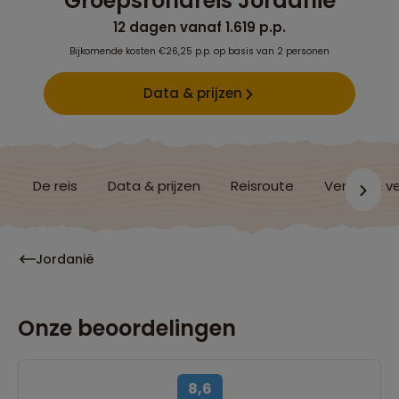
Groepsrondreis Jordanië
12 dagen vanaf 1.619 p.p.
Bijkomende kosten €26,25 p.p. op basis van 2 personen
Data & prijzen
De reis
Data & prijzen
Reisroute
Verblijf & v
Jordanië
Onze beoordelingen
8,6