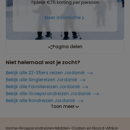
Tijdelijk €75 korting per persoon
Meer informatie
Pagina delen
Niet helemaal wat je zocht?
Bekijk alle 22-35ers reizen Jordanië
Bekijk alle Singlereizen Jordanië
Bekijk alle Familiereizen Jordanië
Bekijk alle Groepsrondreizen Jordanië
Bekijk alle Rondreizen Jordanië
Toon meer
Home
•
Groepsrondreizen
•
Midden-Oosten en Noord-Afrika
•
Reizen met oog voor mens, cultuur en milieu