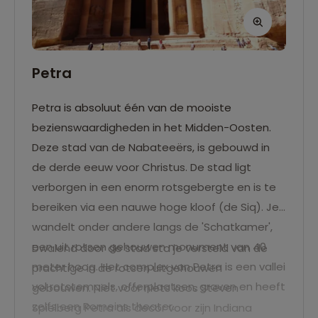
Petra
Petra is absoluut één van de mooiste
bezienswaardigheden in het Midden-Oosten.
Deze stad van de Nabateeërs, is gebouwd in
de derde eeuw voor Christus. De stad ligt
verborgen in een enorm rotsgebergte en is te
bereiken via een nauwe hoge kloof (de Siq). Je
wandelt onder andere langs de 'Schatkamer',
een uit rotsen gehouwen monument van 40
Dwalend door de stad sta je versteld van de
meter hoog. Het complex van Petra is een vallei
prachtige in de rotsen uitgehouwen
vol rotstempels, offerplaatsen, graven en heeft
gebouwen. Niet voor niets koos Steven
zelfs een Romeins theater.
Spielberg Petra als decor voor zijn Indiana