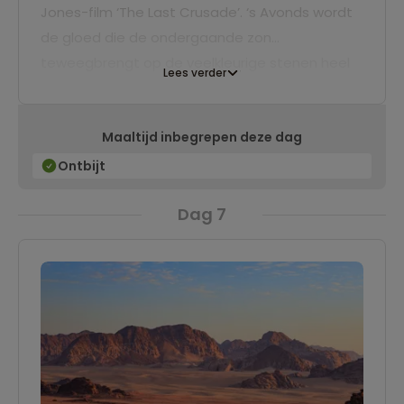
Jones-film ‘The Last Crusade’. ‘s Avonds wordt
de gloed die de ondergaande zon
teweegbrengt op de veelkleurige stenen heel
Lees verder
intens.
Maaltijd inbegrepen deze dag
Ontbijt
Dag 7