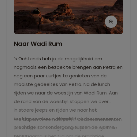
Naar Wadi Rum
’s Ochtends heb je de mogelijkheid om
nogmaals een bezoek te brengen aan Petra en
nog een paar uurtjes te genieten van de
mooiste gedeeltes van Petra. Na de lunch
rijden we naar de woestijn van Wadi Rum. Aan
de rand van de woestijn stappen we over
in stoere jeeps en rijden we naar het
bedoeïenenkamp. Hopelijk beleven we een
We slapen twee nachten in bedoeïenententen.
prachtige zonsondergang tussen de warme
's Avonds eten we gezamenlijk in een grotere
rotsen.
tent. Daarna is het tijd om de prachtige