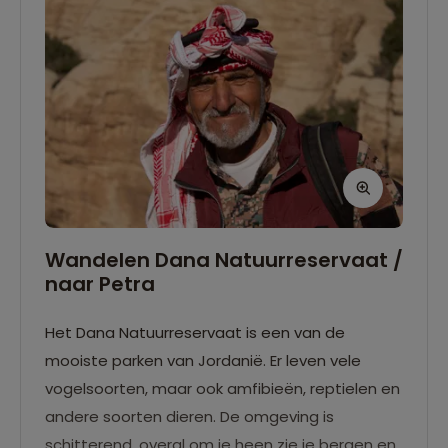
organisatie is opgericht om toerisme en
natuurbescherming te combineren en leidt
lokale bewoners op tot gids.
Wandelen Dana Natuurreservaat /
naar Petra
Het Dana Natuurreservaat is een van de
mooiste parken van Jordanië. Er leven vele
vogelsoorten, maar ook amfibieën, reptielen en
andere soorten dieren. De omgeving is
schitterend, overal om je heen zie je bergen en