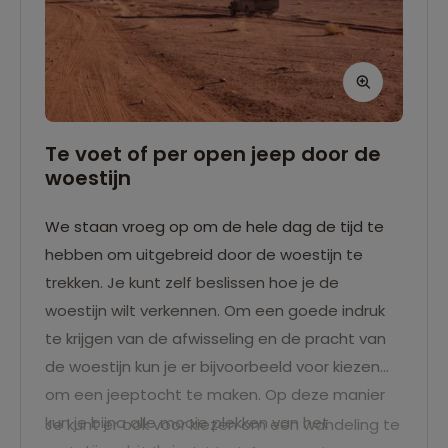
Te voet of per open jeep door de
woestijn
We staan vroeg op om de hele dag de tijd te
hebben om uitgebreid door de woestijn te
trekken. Je kunt zelf beslissen hoe je de
woestijn wilt verkennen. Om een goede indruk
te krijgen van de afwisseling en de pracht van
de woestijn kun je er bijvoorbeeld voor kiezen
om een jeeptocht te maken. Op deze manier
kun je bijna alle mooie plekken van het
Je kunt er ook voor kiezen om een wandeling te