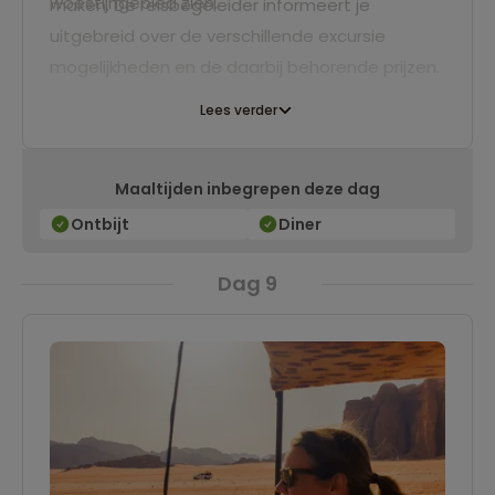
woestijngebied zien.
maken. De reisbegeleider informeert je
uitgebreid over de verschillende excursie
mogelijkheden en de daarbij behorende prijzen.
Lees verder
Maaltijden inbegrepen deze dag
Ontbijt
Diner
Dag 9