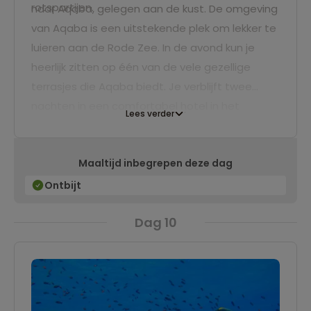
rotspartijen.
naar Aqaba, gelegen aan de kust. De omgeving
van Aqaba is een uitstekende plek om lekker te
luieren aan de Rode Zee. In de avond kun je
heerlijk zitten op één van de vele gezellige
terrasjes die Aqaba biedt. Je verblijft twee
nachten in een comfortabel hotel in het
Lees verder
centrum van het stadje.
Maaltijd inbegrepen deze dag
Ontbijt
Dag 10