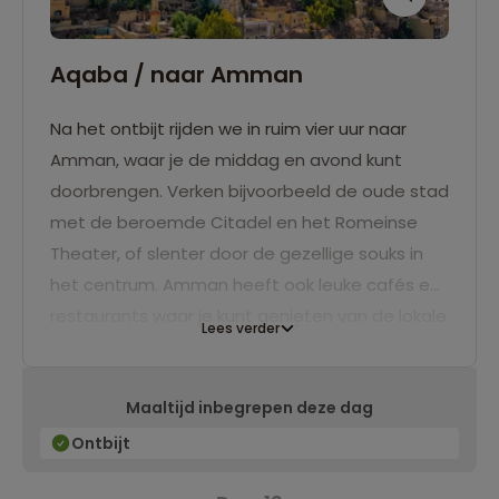
Aqaba / naar Amman
Na het ontbijt rijden we in ruim vier uur naar
Amman, waar je de middag en avond kunt
doorbrengen. Verken bijvoorbeeld de oude stad
met de beroemde Citadel en het Romeinse
Theater, of slenter door de gezellige souks in
het centrum. Amman heeft ook leuke cafés en
restaurants waar je kunt genieten van de lokale
Lees verder
keuken. Er is genoeg te ontdekken en te
beleven in deze historische stad
Maaltijd inbegrepen deze dag
Ontbijt