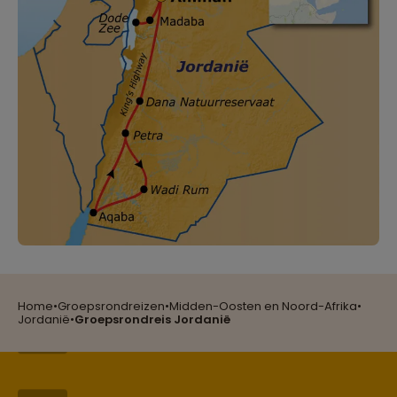
Reizen met oog voor mens, cultuur en milieu
Home
•
Groepsrondreizen
•
Midden-Oosten en Noord-Afrika
•
Groepsreizen mét indivuele vrijheid
Jordanië
•
Groepsrondreis Jordanië
Persoonlijk en deskundig reisadvies