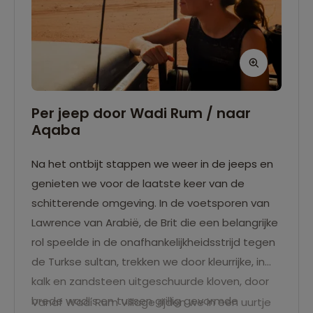
Per jeep door Wadi Rum / naar
Aqaba
Na het ontbijt stappen we weer in de jeeps en
genieten we voor de laatste keer van de
schitterende omgeving. In de voetsporen van
Lawrence van Arabië, de Brit die een belangrijke
rol speelde in de onafhankelijkheidsstrijd tegen
de Turkse sultan, trekken we door kleurrijke, in
kalk en zandsteen uitgeschuurde kloven, door
brede wadi’s en tussen grillig gevormde
Vanaf Wadi Rum Village rijden we in een uurtje