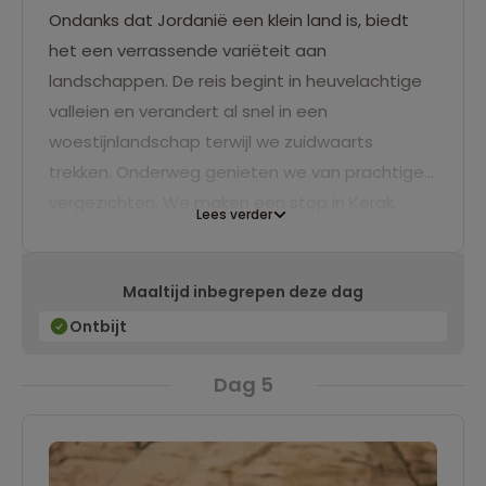
Ondanks dat Jordanië een klein land is, biedt
het een verrassende variëteit aan
landschappen. De reis begint in heuvelachtige
valleien en verandert al snel in een
woestijnlandschap terwijl we zuidwaarts
trekken. Onderweg genieten we van prachtige
vergezichten. We maken een stop in Kerak,
Lees verder
waar we een oude kruisvaardersburcht
bezoeken. Na de lunch zetten we onze reis
Maaltijd inbegrepen deze dag
voort naar Dana, een pittoresk dorp dat
spectaculair boven een kloof ligt. Het uitzicht
Ontbijt
over de ruige rotsvallei is werkelijk
Dag 5
adembenemend. We overnachten in een
eenvoudig hotel met (enkele) gedeelde
kamers, dat wordt beheerd door The Royal
Society for the Conservation of Nature. Deze