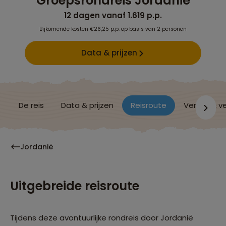
Groepsrondreis Jordanië
12 dagen vanaf 1.619 p.p.
Bijkomende kosten €26,25 p.p. op basis van 2 personen
Data & prijzen
De reis
Data & prijzen
Reisroute
Verblijf & v
Jordanië
Uitgebreide reisroute
Tijdens deze avontuurlijke rondreis door Jordanië