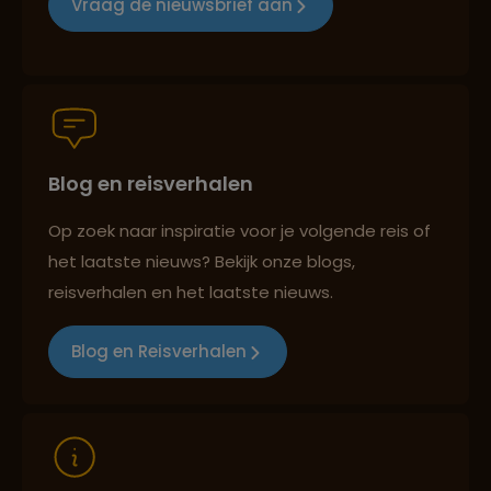
Vraag de nieuwsbrief aan
Groepsreizen mét indivuele vrijheid
Blog en reisverhalen
Persoonlijk en deskundig reisadvies
Op zoek naar inspiratie voor je volgende reis of
het laatste nieuws? Bekijk onze blogs,
Best beoordeelde reisroutes
reisverhalen en het laatste nieuws.
Blog en Reisverhalen
Reizen met oog voor mens, cultuur en milieu