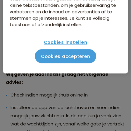
Hoe laat moet ik op het vliegveld zijn?
kleine tekstbestanden, om je gebruikservaring te
verbeteren en de inhoud en advertenties af te
stemmen op je interesses. Je kunt ze volledig
Vanwege de drukte op de luchthavens adviseren je
toestaan of afzonderlijk instellen.
om minstens 3 uur voor vertrek aanwezig te zijn voor
intercontinentale vluchten en ruim 2 uur voor vertrek
Cookies instellen
voor vluchten binnen Europa. Kom dus zeker ruim op
tijd: houd rekening met lange rijen voor de incheckbalie
Cookies accepteren
en de douane.
Wij geven je daarnaast graag het volgende
advies:
Check indien mogelijk thuis online in.
Installeer de app van de luchthaven en voer indien
mogelijk jouw vluchten in. In de app kun je vaak zien
wat de wachttijden zijn, vanaf welke gate je vertrekt