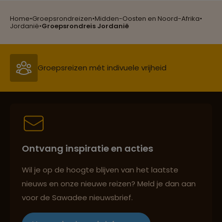
Home
•
Groepsrondreizen
•
Midden-Oosten en Noord-Afrika
•
Reizen met oog voor mens, cultuur en milieu
Jordanië
•
Groepsrondreis Jordanië
Groepsreizen mét indivuele vrijheid
Persoonlijk en deskundig reisadvies
Ontvang inspiratie en acties
Best beoordeelde reisroutes
Wil je op de hoogte blijven van het laatste
nieuws en onze nieuwe reizen? Meld je dan aan
voor de Sawadee nieuwsbrief.
Reizen met oog voor mens, cultuur en milieu