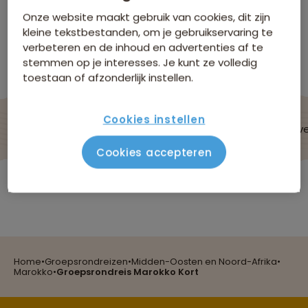
Niet boekbaar
Onze website maakt gebruik van cookies, dit zijn
kleine tekstbestanden, om je gebruikservaring te
verbeteren en de inhoud en advertenties af te
Bekijk andere reizen in Groepsrondreizen
Midden-Oosten en Noord-Afrika
stemmen op je interesses. Je kunt ze volledig
toestaan of afzonderlijk instellen.
Cookies instellen
De reis
Data & prijzen
Reisroute
Verblijf & v
Cookies accepteren
Marokko
Home
•
Groepsrondreizen
•
Midden-Oosten en Noord-Afrika
•
Reizen met oog voor mens, cultuur en milieu
Marokko
•
Groepsrondreis Marokko Kort