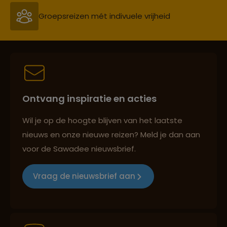
Groepsreizen mét indivuele vrijheid
Persoonlijk en deskundig reisadvies
Ontvang inspiratie en acties
Best beoordeelde reisroutes
Wil je op de hoogte blijven van het laatste
nieuws en onze nieuwe reizen? Meld je dan aan
voor de Sawadee nieuwsbrief.
Reizen met oog voor mens, cultuur en milieu
Vraag de nieuwsbrief aan
Groepsreizen mét indivuele vrijheid