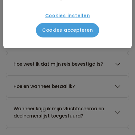
De reis van mijn keuze heeft nog geen
Cookies instellen
gegarandeerd vertrek. Wat nu?
Cookies accepteren
Waar vind ik de boekingsvoorwaarden?
Hoe weet ik dat mijn reis bevestigd is?
Hoe en wanneer betaal ik?
Wanneer krijg ik mijn vluchtschema en
deelnemerslijst toegestuurd?