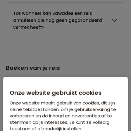
Tot wanneer kan Sawadee een reis
annuleren die nog geen gegarandeerd
vertrek heeft?
Boeken van je reis
Wanneer kan ik het beste een reis
Onze website gebruikt cookies
boeken?
Onze website maakt gebruik van cookies, dit zijn
kleine tekstbestanden, om je gebruikservaring te
Kan ik ook eerst een optie nemen op een
verbeteren en de inhoud en advertenties af te
reis?
stemmen op je interesses. Je kunt ze volledig
toestaan of afzonderlijk instellen.