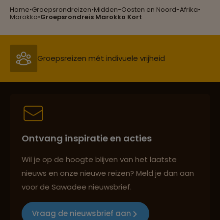
Home
•
Groepsrondreizen
•
Midden-Oosten en Noord-Afrika
•
Groepsreizen mét indivuele vrijheid
Marokko
•
Groepsrondreis Marokko Kort
Persoonlijk en deskundig reisadvies
Best beoordeelde reisroutes
Ontvang inspiratie en acties
Reizen met oog voor mens, cultuur en milieu
Wil je op de hoogte blijven van het laatste
nieuws en onze nieuwe reizen? Meld je dan aan
voor de Sawadee nieuwsbrief.
Groepsreizen mét indivuele vrijheid
Vraag de nieuwsbrief aan