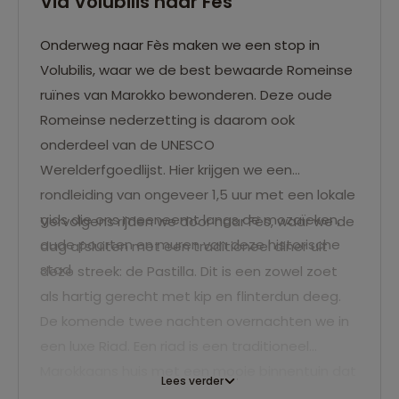
Via Volubilis naar Fès
Onderweg naar Fès maken we een stop in
Volubilis, waar we de best bewaarde Romeinse
ruïnes van Marokko bewonderen. Deze oude
Romeinse nederzetting is daarom ook
onderdeel van de UNESCO
Werelderfgoedlijst. Hier krijgen we een
rondleiding van ongeveer 1,5 uur met een lokale
gids die ons meeneemt langs de mozaïeken,
Vervolgens rijden we door naar Fès, waar we de
oude poorten en muren van deze historische
dag afsluiten met een traditioneel diner uit
stad.
deze streek: de Pastilla. Dit is een zowel zoet
als hartig gerecht met kip en flinterdun deeg.
De komende twee nachten overnachten we in
een luxe Riad. Een riad is een traditioneel
Marokkaans huis met een mooie binnentuin dat
Lees verder
is omgetoverd tot hotel. Je waant je terug in