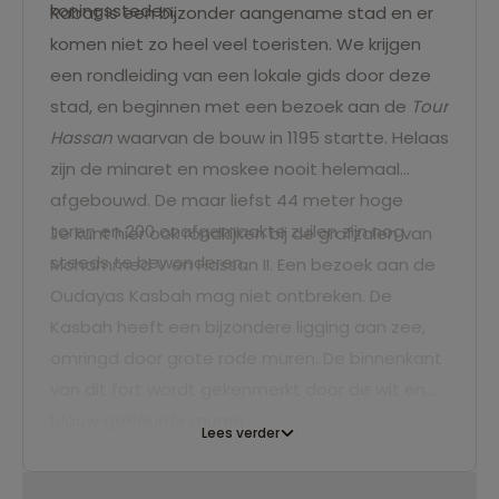
koningssteden.
Rabat is een bijzonder aangename stad en er
komen niet zo heel veel toeristen. We krijgen
een rondleiding van een lokale gids door deze
stad, en beginnen met een bezoek aan de
Tour
Hassan
waarvan de bouw in 1195 startte. Helaas
zijn de minaret en moskee nooit helemaal
afgebouwd. De maar liefst 44 meter hoge
toren en 200 onafgemaakte zuilen zijn nog
Je kunt hier ook rondkijken bij de grafzalen van
steeds te bewonderen.
Mohammed V en Hassan II. Een bezoek aan de
Oudayas Kasbah mag niet ontbreken. De
Kasbah heeft een bijzondere ligging aan zee,
omringd door grote rode muren. De binnenkant
van dit fort wordt gekenmerkt door de wit en
blauw gekleurde muren.
Lees verder