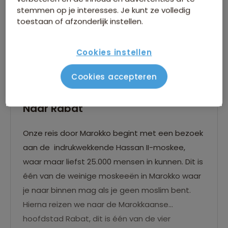
stemmen op je interesses. Je kunt ze volledig
toestaan of afzonderlijk instellen.
Cookies instellen
Cookies accepteren
Naar Rabat
Onze reis door Marokko begint met een bezoek
aan de indrukwekkende Hassan II-moskee,
waar maar liefst 25.000 mensen in kunnen. Dit is
één van de weinige moskeeën in Marokko waar
je naar binnen mag als je geen moslim bent.
Hierna reizen we naar de Marokkaanse
hoofdstad Rabat, dit is één van de vier