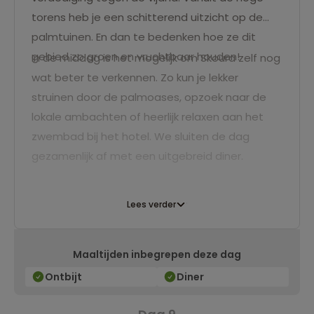
torens heb je een schitterend uitzicht op de
palmtuinen. En dan te bedenken hoe ze dit
gebied zo groen en vruchtbaar houden!
In de middag is het mogelijk om Skoura zelf nog
wat beter te verkennen. Zo kun je lekker
struinen door de palmoases, opzoek naar de
lokale ambachten of heerlijk relaxen aan het
zwembad bij het hotel. We sluiten de dag
gezamenlijk af met een uitgebreid diner.
Lees verder
Maaltijden inbegrepen deze dag
Ontbijt
Diner