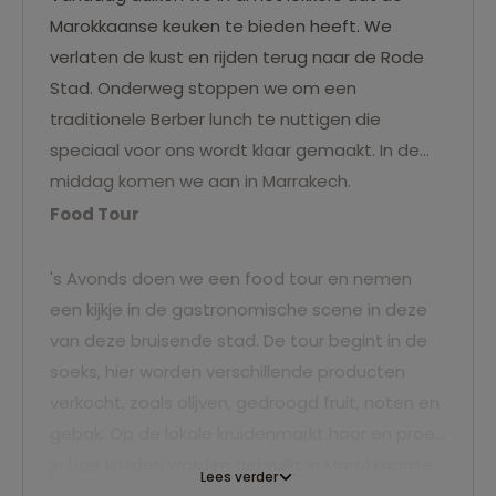
Marokkaanse keuken te bieden heeft. We
verlaten de kust en rijden terug naar de Rode
Stad. Onderweg stoppen we om een
traditionele Berber lunch te nuttigen die
speciaal voor ons wordt klaar gemaakt. In de
middag komen we aan in Marrakech.
Food Tour
's Avonds doen we een food tour en nemen
een kijkje in de gastronomische scene in deze
van deze bruisende stad. De tour begint in de
soeks, hier worden verschillende producten
verkocht, zoals olijven, gedroogd fruit, noten en
gebak. Op de lokale kruidenmarkt hoor en proef
je hoe kruiden worden gebruikt in Marokkaanse
Lees verder
gerechten. We eindigen de tour op het