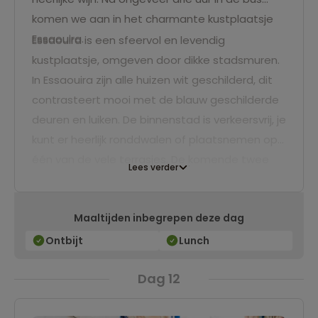
komen we aan in het charmante kustplaatsje
Essaouira.
Essaouira is een sfeervol en levendig
kustplaatsje, omgeven door dikke stadsmuren.
In Essaouira zijn alle huizen wit geschilderd, dit
contrasteert mooi met de blauw geschilderde
deuren en luiken. De binnenstad is verkeersvrij, je
kunt er heerlijk ronddwalen of plaatsnemen op
één van de vele terrasjes. De komende twee
Lees verder
nachten slapen we in een luxe hotel direct aan
het strand.
Maaltijden inbegrepen deze dag
Ontbijt
Lunch
Dag 12