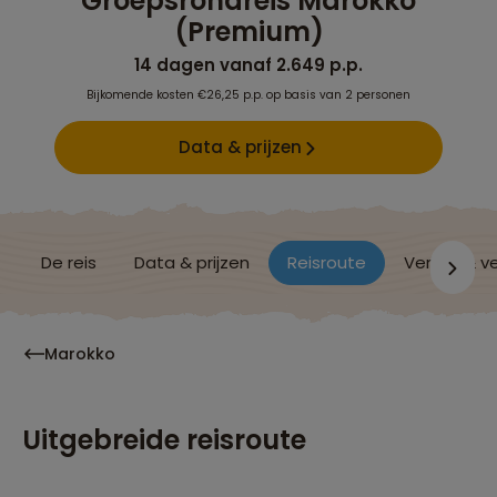
Groepsrondreis Marokko
(Premium)
14 dagen vanaf 2.649 p.p.
Bijkomende kosten €26,25 p.p. op basis van 2 personen
Data & prijzen
De reis
Data & prijzen
Reisroute
Verblijf & v
Marokko
Uitgebreide reisroute