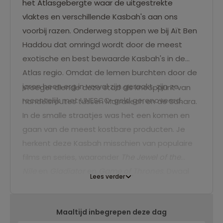
het Atlasgebergte waar de uitgestrekte
vlaktes en verschillende Kasbah's aan ons
voorbij razen. Onderweg stoppen we bij Aït Ben
Haddou dat omringd wordt door de meest
exotische en best bewaarde Kasbah's in de
Atlas regio. Omdat de lemen burchten door de
jaren heen erg in verval zijn geraakt, zijn ze
Vroeger diende deze stad als knooppunt van
recentelijk met UNESCO-geld gerenoveerd.
handelsroutes tussen Marrakech en de Sahara.
In de smalle straatjes was het een komen en
gaan van de meest kostbare producten. Je
herkent deze Kasbah misschien van populaire
films en series, waaronder
The Jewel of the
Nile
en
Gladiator
en
Game of Thrones
. Dwaal
Lees verder
door het labyrint van straatjes en bewonder
het uitzicht van de hoge torens
Maaltijd inbegrepen deze dag