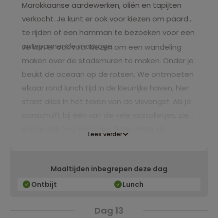
Marokkaanse aardewerken, oliën en tapijten
verkocht. Je kunt er ook voor kiezen om paard
te rijden of een hamman te bezoeken voor een
ontspannende massage.
Je kan er ook voor kiezen om een wandeling
maken over de stadsmuren te maken. Onder je
beukt de oceaan op de rotsen. We ontmoeten
elkaar rond lunch tijd in de kleurrijke haven, hier
staat alles in het teken van de visvangst. Als je
aanschuift bij één van de vele visstalletjes, zie
je hoe ook nog eens hoe deze verse vis
Lees verder
gefileerd en gegrild wordt: dat wordt smullen!
Maaltijden inbegrepen deze dag
Ontbijt
Lunch
Dag 13