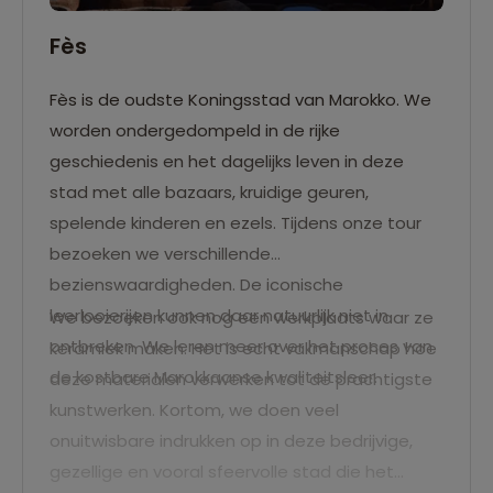
Fès
Fès is de oudste Koningsstad van Marokko. We
worden ondergedompeld in de rijke
geschiedenis en het dagelijks leven in deze
stad met alle bazaars, kruidige geuren,
spelende kinderen en ezels. Tijdens onze tour
bezoeken we verschillende
bezienswaardigheden. De iconische
leerlooierijen kunnen daar natuurlijk niet in
We bezoeken ook nog een werkplaats waar ze
ontbreken. We leren meer over het proces van
keramiek maken. Het is echt vakmanschap hoe
de kostbare Marokkaanse kwaliteitsleer.
deze materialen verwerken tot de prachtigste
kunstwerken. Kortom, we doen veel
onuitwisbare indrukken op in deze bedrijvige,
gezellige en vooral sfeervolle stad die het