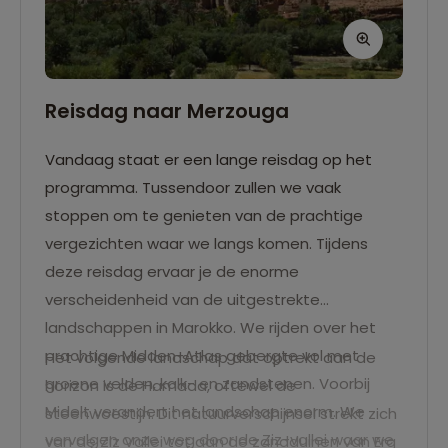
Reisdag naar Merzouga
Vandaag staat er een lange reisdag op het
programma. Tussendoor zullen we vaak
stoppen om te genieten van de prachtige
vergezichten waar we langs komen. Tijdens
deze reisdag ervaar je de enorme
verscheidenheid van de uitgestrekte
landschappen in Marokko. We rijden over het
prachtige Midden-Atlas gebergte vol met
Het volgende landschap dat optrekt aan de
groene velden, kalk- en zandstenen. Voorbij
horizon is de Hamada, oftewel de
Midelt verandert het landschap enorm. We
steenwoestijn. Dit natuurverschijnsel strekt zich
vervolgen onze weg door de Ziz-vallei waar we
van de Ziz Vallei tot aan de zandduinen van Erg