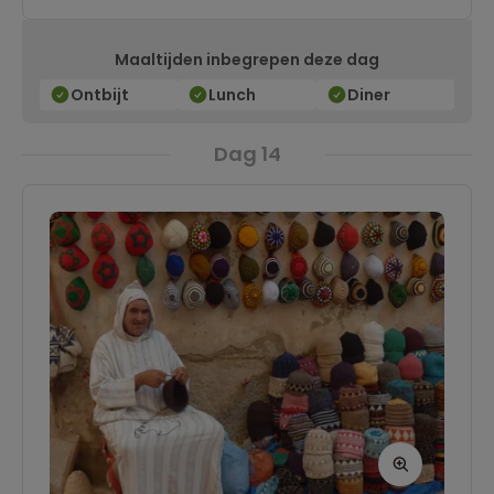
iconische Djemaa El-Fna plein met een
Maaltijden inbegrepen deze dag
traditioneel diner.
Ontbijt
Lunch
Diner
Dag 14