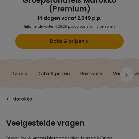
Groepsrondreis Marokko
(Premium)
14 dagen vanaf 2.649 p.p.
Bijkomende kosten €26,25 p.p. op basis van 2 personen
Data & prijzen
De reis
Data & prijzen
Reisroute
Verblijf & v
Marokko
Veelgestelde vragen
Staat jouw vraag hieronder niet tussen? Onze