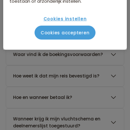
toestaan of afzonderlijk instellen.
reis?
Cookies instellen
De reis van mijn keuze heeft nog geen
Cookies accepteren
gegarandeerd vertrek. Wat nu?
Waar vind ik de boekingsvoorwaarden?
Hoe weet ik dat mijn reis bevestigd is?
Hoe en wanneer betaal ik?
Wanneer krijg ik mijn vluchtschema en
deelnemerslijst toegestuurd?