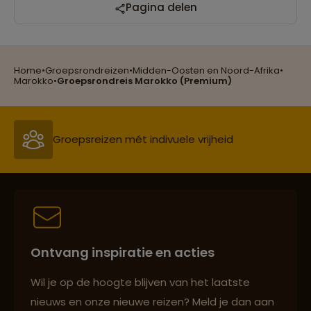
Reizen met oog voor mens, cultuur en milieu
Pagina delen
Home
•
Groepsrondreizen
•
Midden-Oosten en Noord-Afrika
•
Groepsreizen mét indivuele vrijheid
Marokko
•
Groepsrondreis Marokko (Premium)
Persoonlijk en deskundig reisadvies
Best beoordeelde reisroutes
Ontvang inspiratie en acties
Reizen met oog voor mens, cultuur en milieu
Wil je op de hoogte blijven van het laatste
nieuws en onze nieuwe reizen? Meld je dan aan