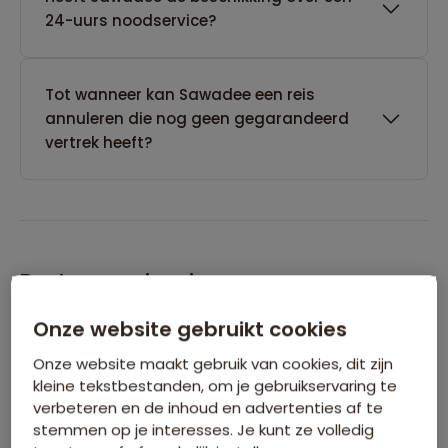
24-uurs noodservice?
Tot wanneer kan Sawadee een reis
annuleren die nog geen gegarandeerd
vertrek heeft?
Boeken van je reis
Onze website gebruikt cookies
Wanneer kan ik het beste een reis
Onze website maakt gebruik van cookies, dit zijn
boeken?
kleine tekstbestanden, om je gebruikservaring te
verbeteren en de inhoud en advertenties af te
stemmen op je interesses. Je kunt ze volledig
Kan ik ook eerst een optie nemen op een