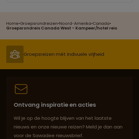
Home
•
Groepsrondreizen
•
Noord-Amerika
•
Canada
•
Reizen met oog voor mens, cultuur en milieu
Groepsrondreis Canada West - Kampeer/hotel reis
Groepsreizen mét indivuele vrijheid
Persoonlijk en deskundig reisadvies
Ontvang inspiratie en acties
Best beoordeelde reisroutes
Wil je op de hoogte blijven van het laatste
nieuws en onze nieuwe reizen? Meld je dan aan
voor de Sawadee nieuwsbrief.