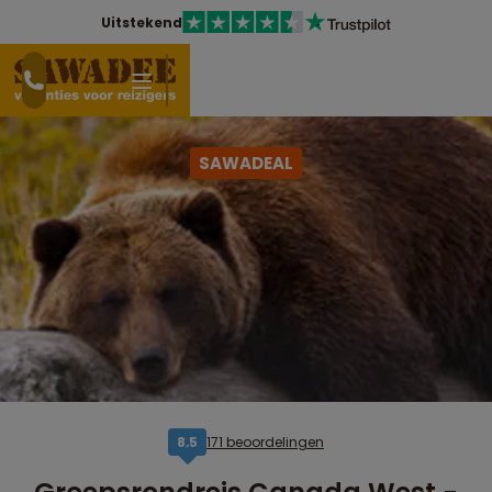
Uitstekend
SAWADEAL
171 beoordelingen
8,5