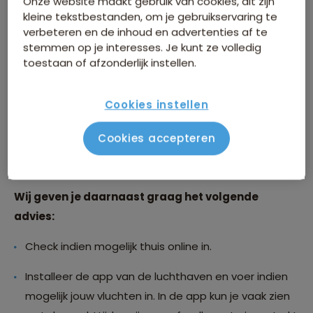
Onze website maakt gebruik van cookies, dit zijn
kleine tekstbestanden, om je gebruikservaring te
Hoe laat moet ik op het vliegveld zijn?
verbeteren en de inhoud en advertenties af te
stemmen op je interesses. Je kunt ze volledig
toestaan of afzonderlijk instellen.
Vanwege de drukte op de luchthavens adviseren je
om minstens 3 uur voor vertrek aanwezig te zijn voor
Cookies instellen
intercontinentale vluchten en ruim 2 uur voor vertrek
voor vluchten binnen Europa. Kom dus zeker ruim op
Cookies accepteren
tijd: houd rekening met lange rijen voor de incheckbalie
en de douane.
Wij geven je daarnaast graag het volgende
advies:
Check indien mogelijk thuis online in.
Installeer de app van de luchthaven en voer indien
mogelijk jouw vluchten in. In de app kun je vaak zien