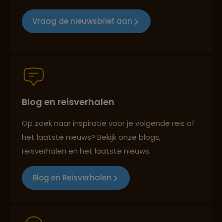
Reizen met oog voor mens, cultuur en milieu
Vraag de nieuwsbrief aan
Groepsreizen mét indivuele vrijheid
Blog en reisverhalen
Persoonlijk en deskundig reisadvies
Op zoek naar inspiratie voor je volgende reis of
het laatste nieuws? Bekijk onze blogs,
Best beoordeelde reisroutes
reisverhalen en het laatste nieuws.
Blog en Reisverhalen
Reizen met oog voor mens, cultuur en milieu