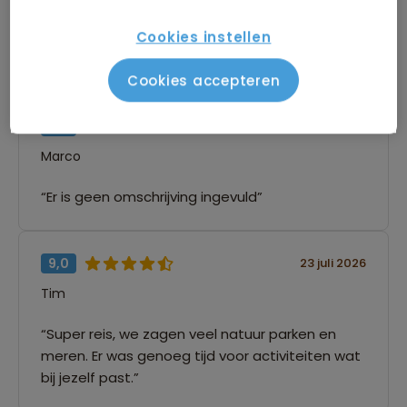
kamperen en hotels maakt dat de reis net wat
Cookies instellen
avontuurlijker is dan andere reizen. Absolute
aanrader!”
Cookies accepteren
8,0
25 juli 2026
Marco
“Er is geen omschrijving ingevuld”
9,0
23 juli 2026
Tim
“Super reis, we zagen veel natuur parken en
meren. Er was genoeg tijd voor activiteiten wat
bij jezelf past.”