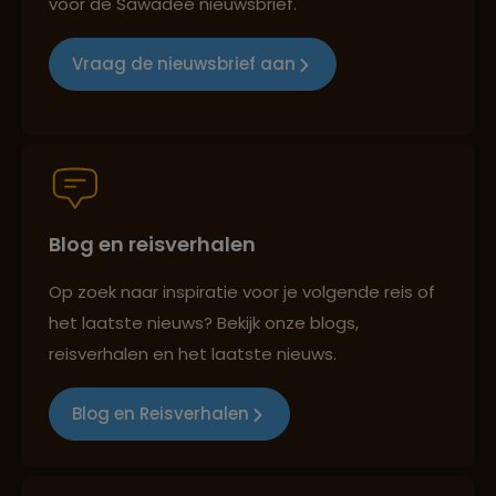
voor de Sawadee nieuwsbrief.
Reizen met oog voor mens, cultuur en milieu
Vraag de nieuwsbrief aan
Groepsreizen mét indivuele vrijheid
Blog en reisverhalen
Persoonlijk en deskundig reisadvies
Op zoek naar inspiratie voor je volgende reis of
het laatste nieuws? Bekijk onze blogs,
Best beoordeelde reisroutes
reisverhalen en het laatste nieuws.
Blog en Reisverhalen
Reizen met oog voor mens, cultuur en milieu