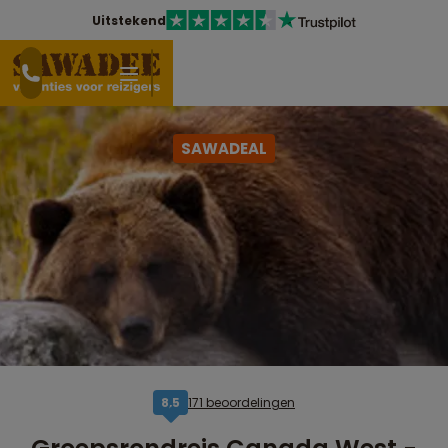
Uitstekend
SAWADEAL
171 beoordelingen
8,5