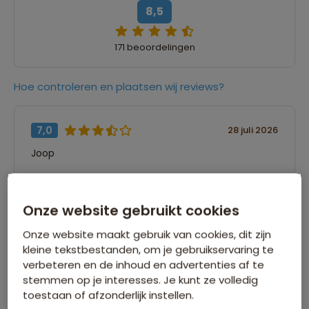
8,5
171 beoordelingen
Hoe controleren en plaatsen wij reviews?
7,0
28 juli 2026
Joop
“Er is geen omschrijving ingevuld”
Onze website gebruikt cookies
Onze website maakt gebruik van cookies, dit zijn
8,0
27 juli 2026
kleine tekstbestanden, om je gebruikservaring te
Mariska
verbeteren en de inhoud en advertenties af te
stemmen op je interesses. Je kunt ze volledig
“Fantastische bestemming waarbij natuur en
toestaan of afzonderlijk instellen.
wildlife echt centraal staan. Combinatie van