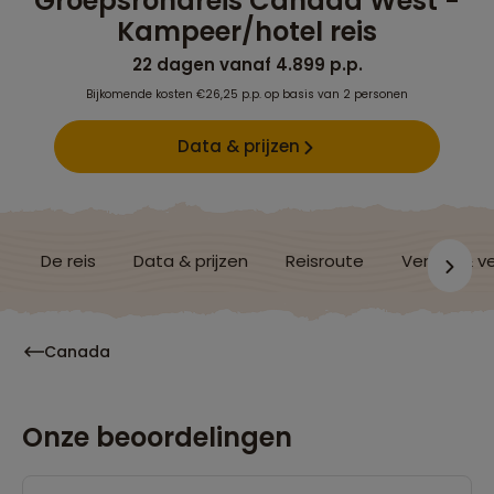
Groepsrondreis Canada West -
Kampeer/hotel reis
22 dagen vanaf 4.899 p.p.
Bijkomende kosten €26,25 p.p. op basis van 2 personen
Data & prijzen
De reis
Data & prijzen
Reisroute
Verblijf & v
Canada
Onze beoordelingen