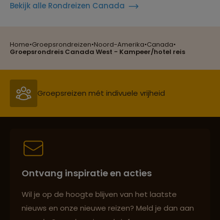
Bekijk alle Rondreizen Canada
Home
•
Groepsrondreizen
•
Noord-Amerika
•
Canada
•
Reizen met oog voor mens, cultuur en milieu
Groepsrondreis Canada West - Kampeer/hotel reis
Groepsreizen mét indivuele vrijheid
Persoonlijk en deskundig reisadvies
Ontvang inspiratie en acties
Best beoordeelde reisroutes
Wil je op de hoogte blijven van het laatste
nieuws en onze nieuwe reizen? Meld je dan aan