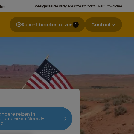
Veelgestelde vragen
Onze impact
Over Sawadee
Recent bekeken reizen
Contact
1
 andere reizen in
srondreizen Noord-
ka