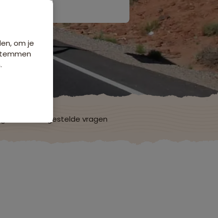
den, om je
e stemmen
.
ngen
Veelgestelde vragen