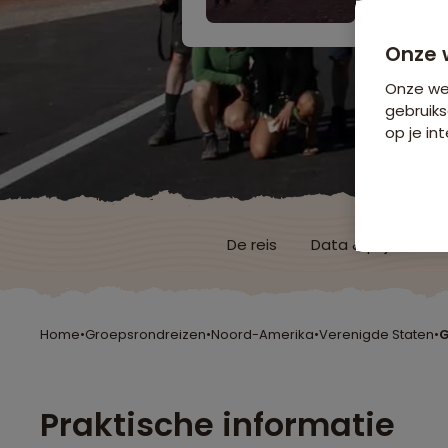
Onze 
Onze web
gebruiks
op je int
De reis
Data & prijzen
Home
•
Groepsrondreizen
•
Noord-Amerika
•
Verenigde Staten
•
G
Praktische informatie