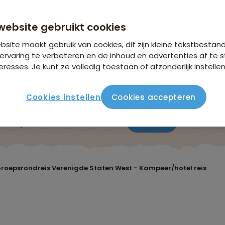
website gebruikt cookies
site maakt gebruik van cookies, dit zijn kleine tekstbestan
ervaring te verbeteren en de inhoud en advertenties af t
eresses. Je kunt ze volledig toestaan of afzonderlijk instellen
Cookies instellen
Cookies accepteren
Verblijf & vervoer
Vluchtinfo
Praktisch
Beoordeli
roepsrondreis Verenigde Staten West - Kampeer/hotel reis