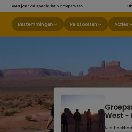
Al
43 jaar dé specialist
in groepsreizen
Ui
Bestemmingen
Reissoorten
Acties
Groepsr
West - 
Niet boekbaa