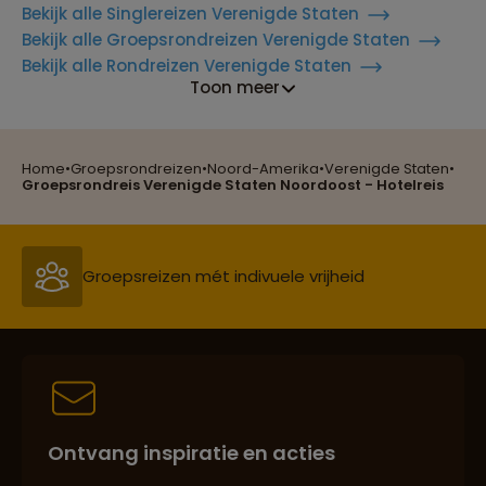
Bekijk alle Singlereizen Verenigde Staten
Bekijk alle Groepsrondreizen Verenigde Staten
Bekijk alle Rondreizen Verenigde Staten
Toon meer
Home
•
Groepsrondreizen
•
Noord-Amerika
•
Verenigde Staten
•
Reizen met oog voor mens, cultuur en milieu
Groepsrondreis Verenigde Staten Noordoost - Hotelreis
Groepsreizen mét indivuele vrijheid
Persoonlijk en deskundig reisadvies
Ontvang inspiratie en acties
Best beoordeelde reisroutes