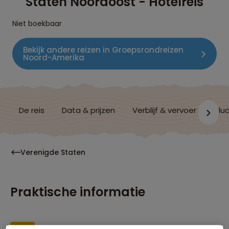
Staten Noordoost - Hotelreis
Niet boekbaar
Bekijk andere reizen in Groepsrondreizen
Noord-Amerika
De reis
Data & prijzen
Verblijf & vervoer
Vluc
Verenigde Staten
Praktische informatie