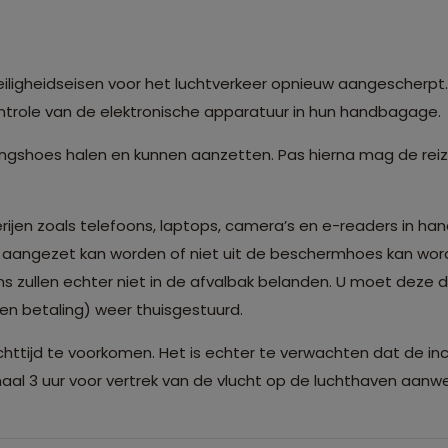
en
ligheidseisen voor het luchtverkeer opnieuw aangescherpt. 
trole van de elektronische apparatuur in hun handbagage.
ingshoes halen en kunnen aanzetten. Pas hierna mag de re
rijen zoals telefoons, laptops, camera’s en e-readers in ha
iet aangezet kan worden of niet uit de beschermhoes kan w
ns zullen echter niet in de afvalbak belanden. U moet deze 
gen betaling) weer thuisgestuurd.
httijd te voorkomen. Het is echter te verwachten dat de in
al 3 uur voor vertrek van de vlucht op de luchthaven aanwez