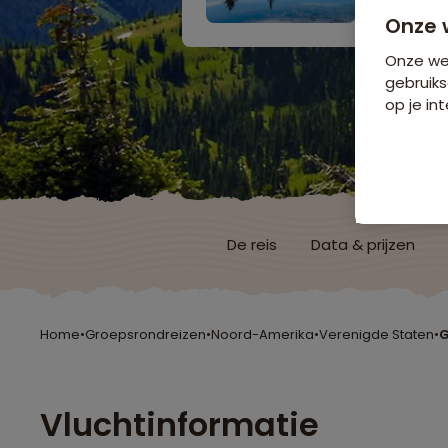
Onze 
Onze web
gebruiks
op je int
De reis
Data & prijzen
Home
•
Groepsrondreizen
•
Noord-Amerika
•
Verenigde Staten
•
G
Vluchtinformatie