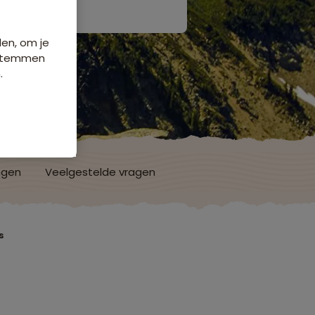
den, om je
e stemmen
.
ngen
Veelgestelde vragen
s