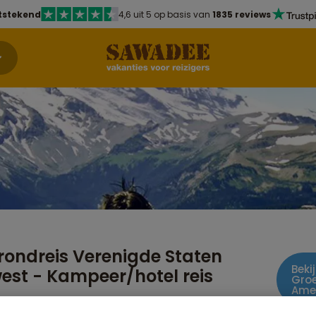
tstekend
4,6 uit 5 op basis van
1835 reviews
ondreis Verenigde Staten
Beki
st - Kampeer/hotel reis
Gro
Ame
r