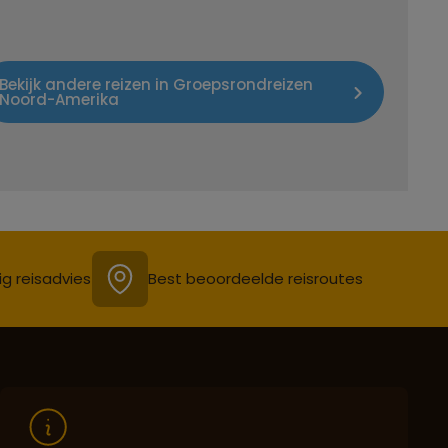
Bekijk andere reizen in Groepsrondreizen
Noord-Amerika
ig reisadvies
Best beoordeelde reisroutes