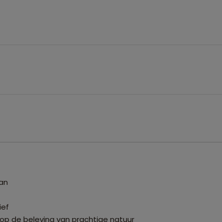
uan
ief
 op de beleving van prachtige natuur