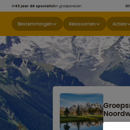
Al
43 jaar dé specialist
in groepsreizen
Ui
Bestemmingen
Reissoorten
Acties
Groepsr
Noordwe
Niet boekbaa