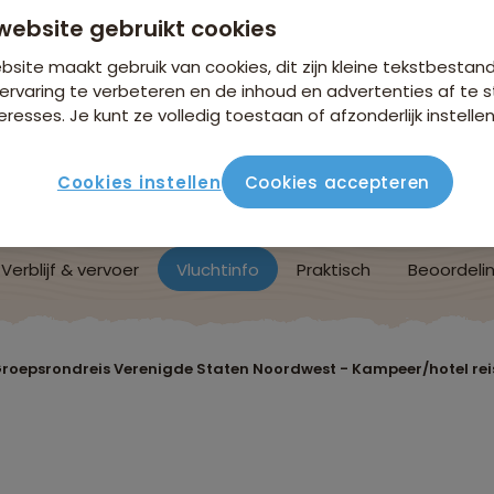
website gebruikt cookies
site maakt gebruik van cookies, dit zijn kleine tekstbestan
ervaring te verbeteren en de inhoud en advertenties af t
eresses. Je kunt ze volledig toestaan of afzonderlijk instellen
Cookies instellen
Cookies accepteren
Verblijf & vervoer
Vluchtinfo
Praktisch
Beoordeli
roepsrondreis Verenigde Staten Noordwest - Kampeer/hotel rei