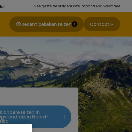
Veelgestelde vragen
Onze impact
Over Sawadee
Recent bekeken reizen
Contact
1
jk andere reizen in
epsrondreizen Noord-
rika