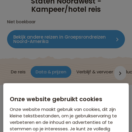
Staten Noordwest -
Kampeer/hotel reis
Niet boekbaar
Bekijk andere reizen in Groepsrondreizen
Noord-Amerika
De reis
Data & prijzen
Verblijf & vervoer
Vluc
Verenigde Staten
Onze website gebruikt cookies
Onze website maakt gebruik van cookies, dit zijn
kleine tekstbestanden, om je gebruikservaring te
Data & Prijzen
verbeteren en de inhoud en advertenties af te
stemmen op je interesses. Je kunt ze volledig