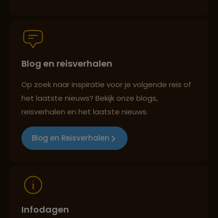
Groepsreizen mét indivuele vrijheid
Blog en reisverhalen
Persoonlijk en deskundig reisadvies
Op zoek naar inspiratie voor je volgende reis of
het laatste nieuws? Bekijk onze blogs,
Best beoordeelde reisroutes
reisverhalen en het laatste nieuws.
Blog en Reisverhalen
Reizen met oog voor mens, cultuur en milieu
Infodagen