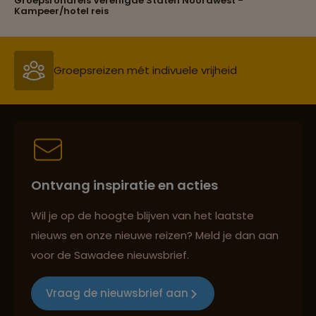
Groepsrondreis Verenigde Staten Noordwest -
Reizen met oog voor mens, cultuur en milieu
Kampeer/hotel reis
Groepsreizen mét indivuele vrijheid
Persoonlijk en deskundig reisadvies
Ontvang inspiratie en acties
Best beoordeelde reisroutes
Wil je op de hoogte blijven van het laatste
nieuws en onze nieuwe reizen? Meld je dan aan
voor de Sawadee nieuwsbrief.
Reizen met oog voor mens, cultuur en milieu
Vraag de nieuwsbrief aan