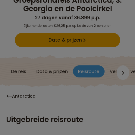
Groepsrondreis Antarctica, S.
Georgia en de Poolcirkel
27 dagen vanaf 36.899 p.p.
Bijkomende kosten €26,25 p.p. op basis van 2 personen
Data & prijzen
De reis
Data & prijzen
Reisroute
Verblijf & v
Antarctica
Uitgebreide reisroute