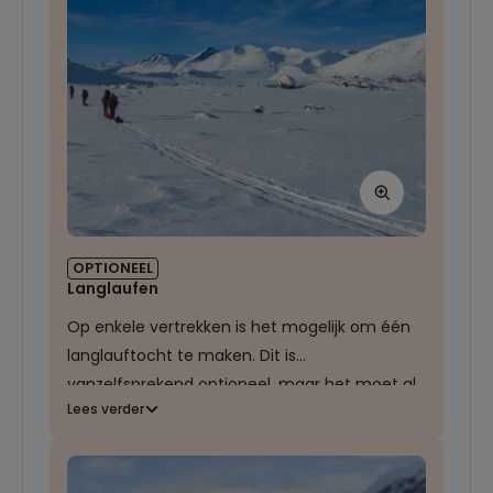
vreemde maar o zo mooie gewaarwording
om de oneindige ijsvlakte in het zachte, bijna
onaardse schemerlicht gebaad te zien.
OPTIONEEL
Langlaufen
Op enkele vertrekken is het mogelijk om één
langlauftocht te maken. Dit is
vanzelfsprekend optioneel, maar het moet al
Lees verder
wel bij boeking worden aangegeven en is ook
altijd op aanvraag.