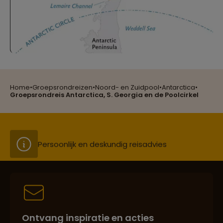
Reizen met oog voor mens, cultuur en milieu
Home
•
Groepsrondreizen
•
Noord- en Zuidpool
•
Antarctica
•
Groepsreizen mét indivuele vrijheid
Groepsrondreis Antarctica, S. Georgia en de Poolcirkel
Persoonlijk en deskundig reisadvies
Best beoordeelde reisroutes
Ontvang inspiratie en acties