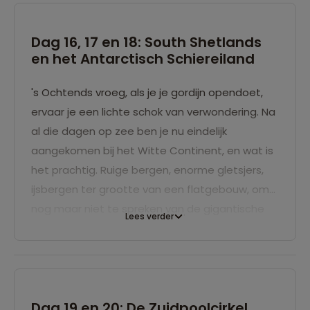
Dag 16, 17 en 18: South Shetlands
en het Antarctisch Schiereiland
's Ochtends vroeg, als je je gordijn opendoet,
ervaar je een lichte schok van verwondering. Na
al die dagen op zee ben je nu eindelijk
aangekomen bij het Witte Continent, en wat is
het prachtig. Ruige bergen, enorme gletsjers,
ijsbergen ter grootte van een flatgebouw, om
nog maar niet te spreken van de gigantische
Lees verder
hoeveelheid dieren. We kunnen door de
wendbaarheid van de zodiacs de ijsbergen die
we tegenkomen van alle kanten bekijken en je
blijft je verbazen over de verschillende blikken
die één ijsberg je geeft. Vanuit elke hoek lijken
Dag 19 en 20: De Zuidpoolcirkel