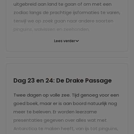
uitgebreid aan land te gaan of om met een
ruim een eeuw geleden gingen verkennen.
geworden, maar aan boord zul je zien dat het
zodiac langs de prachtige ijsformaties te varen,
gewoon ijs is. Wel eens een whiskey gedronken
terwijl we op zoek gaan naar andere soorten
met duizend jaar oude 'rocks'? Bijna alle
pinguïns, walvissen en zeehonden.
schepen zijn uitgerust met zeekajaks waarvan
je gebruik kunt maken tijdens de komende
Lees verder
dagen als de weersomstandigheden dat
toelaten. Dit dien je vooraf aan te geven bij
boeking; het gebruik van de kajaks is optioneel
en niet bij de reissom inbegrepen. De ervaring is
Dag 23 en 24: De Drake Passage
uniek omdat je tijdens het kajakken pas echt de
stilte ervaart van de omgeving. Geruisloos
Twee dagen op volle zee. Tijd genoeg voor een
peddel je tussen de ijsbergen door en langs
goed boek, maar er is aan boord natuurlijk nog
gletsjers en kun je de pinguïns op de
meer te beleven. Er worden leerzame
ijsschotsen tot dichtbij benaderen. Het is
presentaties gegeven over alles wat met
prachtig om te zien hoe groepen pinguïns, als
Antarctica te maken heeft, van ijs tot pinguïns,
het ware als dolfijnen, één voor één boven het