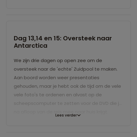
vanwege poolreiziger Sir Ernest Shackleton die
in 1915 hierheen zeilde in een open boot om
hulp te halen voor zijn op Antarctica gestrande
bemanning. Natuurlijk besteden we ruim tijd aan
de kolonies koningspinguïns bij Gold Harbour die
Dag 13,14 en 15: Oversteek naar
Antarctica
hier met duizenden broeden.
We zijn drie dagen op open zee om de
oversteek naar de 'echte' Zuidpool te maken.
Aan boord worden weer presentaties
gehouden, maar je hebt ook de tijd om de vele
vele foto's te ordenen en alvast op de
scheepscomputer te zetten voor de DVD die je
na afloop van de reis mee naar huis krijgt.
Lees verder