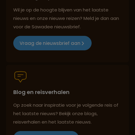
Reizen met oog voor mens, cultuur en milieu
Wil je op de hoogte blijven van het laatste
nieuws en onze nieuwe reizen? Meld je dan aan
voor de Sawadee nieuwsbrief.
Groepsreizen mét indivuele vrijheid
Vraag de nieuwsbrief aan
Persoonlijk en deskundig reisadvies
Blog en reisverhalen
Best beoordeelde reisroutes
Op zoek naar inspiratie voor je volgende reis of
het laatste nieuws? Bekijk onze blogs,
Reizen met oog voor mens, cultuur en milieu
reisverhalen en het laatste nieuws.