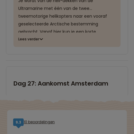
Je wordt van de heli-dekken van de
Ultramarine met één van de twee
tweemotorige helikopters naar een vooraf
geselecteerde Arctische bestemming
gebracht. Vanaf hier kun je een korte
wandeling maken en genieten van de meest
Lees verder
ruige en afgelegen regio's op aarde. Uiteraard
staat de hele excursie onder begeleiding van
meerdere gespecialiseerde gidsen.
Deze excursie is enkel mogelijk op het
Dag 27: Aankomst Amsterdam
schip: "Ultramarine".
10 beoordelingen
9,3