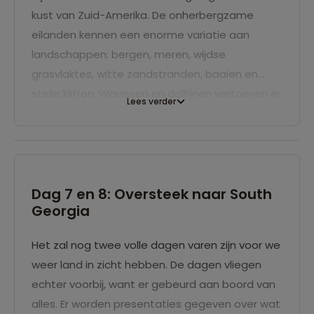
laat onder gaat. Het kalme water van het
kust van Zuid-Amerika. De onherbergzame
Beagle Kanaal zal je vannacht heerlijk in slaap
eilanden kennen een enorme variatie aan
schommelen.
landschappen: bergen, meren, wijdse
grasvlaktes, witte zandstranden, baaien en
steile kliffen. Wavissen en dolfijnen vertoeven in
Lees verder
de baaien, orka's gebruiken de wateren om te
jagen en Magelhaenpinguïns en vele andere
vogelsoorten gebruiken de kliffen en stranden
om te broeden. Verken deze onontdekte 'Britse
eilanden' en geniet er van een vers kopje 'Britse
Dag 7 en 8: Oversteek naar South
Georgia
thee'.
Het zal nog twee volle dagen varen zijn voor we
weer land in zicht hebben. De dagen vliegen
echter voorbij, want er gebeurd aan boord van
alles. Er worden presentaties gegeven over wat