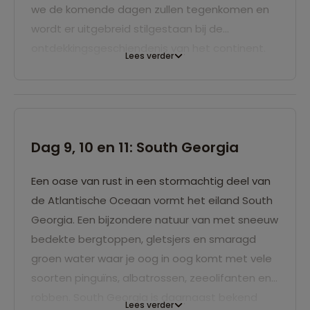
we de komende dagen zullen tegenkomen en
wordt er uitgebreid stilgestaan bij de
ontdekkingsgeschiendenis van het continent.
Lees verder
Begin 20e eeuw was er een enorme Europese
wedloop om de laatste stukken aarde als
eerste in kaart te brengen. Praktische
informatie over hoe je vogelsoorten kunt
herkennen en hoe je die het beste op de foto
Dag 9, 10 en 11: South Georgia
kunt zetten komt uiteraard ook aan de orde.
Een oase van rust in een stormachtig deel van
Die kennis kunt je meteen in de praktijk brengen
de Atlantische Oceaan vormt het eiland South
door vanaf het achtersteven verschillende
Georgia. Een bijzondere natuur van met sneeuw
soorten albatrossen en andere zeevogels te
bedekte bergtoppen, gletsjers en smaragd
herkennen die rond het schip zweven. Iets wat
groen water waar je oog in oog komt met vele
je tot laat in de avond kunt volhouden, want
soorten pinguïns, albatrossen, zeeolifanten en
door de zuidelijke breedtegraad gaat de zon
robben. South Georgia is daarnaast bekend
pas laat onder.
Lees verder