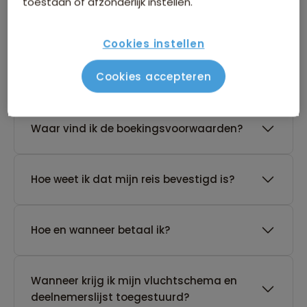
toestaan of afzonderlijk instellen.
reis?
Cookies instellen
De reis van mijn keuze heeft nog geen
Cookies accepteren
gegarandeerd vertrek. Wat nu?
Waar vind ik de boekingsvoorwaarden?
Hoe weet ik dat mijn reis bevestigd is?
Hoe en wanneer betaal ik?
Wanneer krijg ik mijn vluchtschema en
deelnemerslijst toegestuurd?