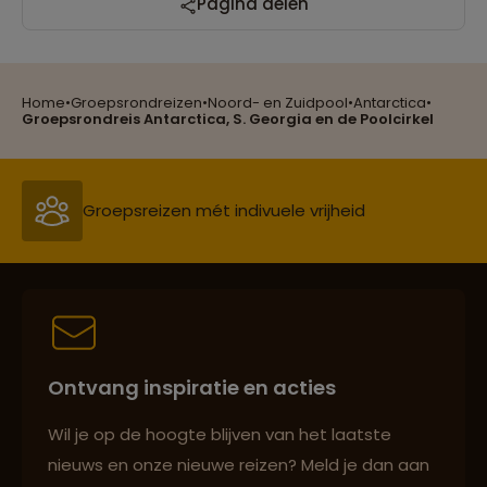
Pagina delen
Reizen met oog voor mens, cultuur en milieu
Home
•
Groepsrondreizen
•
Noord- en Zuidpool
•
Antarctica
•
Groepsreizen mét indivuele vrijheid
Groepsrondreis Antarctica, S. Georgia en de Poolcirkel
Persoonlijk en deskundig reisadvies
Best beoordeelde reisroutes
Ontvang inspiratie en acties
Reizen met oog voor mens, cultuur en milieu
Wil je op de hoogte blijven van het laatste
nieuws en onze nieuwe reizen? Meld je dan aan