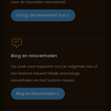
voor de Sawadee nieuwsbrief.
Groepsreizen mét indivuele vrijheid
Vraag de nieuwsbrief aan
Persoonlijk en deskundig reisadvies
Blog en reisverhalen
Best beoordeelde reisroutes
Op zoek naar inspiratie voor je volgende reis of
het laatste nieuws? Bekijk onze blogs,
reisverhalen en het laatste nieuws.
Reizen met oog voor mens, cultuur en milieu
Blog en Reisverhalen