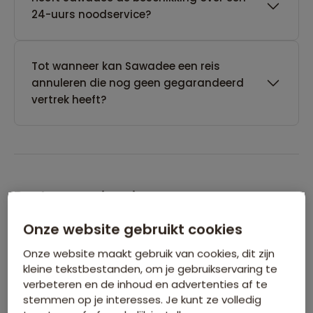
24-uurs noodservice?
Tot wanneer kan Sawadee een reis
annuleren die nog geen gegarandeerd
vertrek heeft?
Boeken van je reis
Onze website gebruikt cookies
Wanneer kan ik het beste een reis
Onze website maakt gebruik van cookies, dit zijn
boeken?
kleine tekstbestanden, om je gebruikservaring te
verbeteren en de inhoud en advertenties af te
stemmen op je interesses. Je kunt ze volledig
Kan ik ook eerst een optie nemen op een