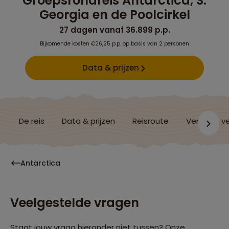
Groepsrondreis Antarctica, S.
Georgia en de Poolcirkel
27 dagen vanaf 36.899 p.p.
Bijkomende kosten €26,25 p.p. op basis van 2 personen
Data & prijzen
De reis
Data & prijzen
Reisroute
Verblijf & v
Antarctica
Veelgestelde vragen
Staat jouw vraag hieronder niet tussen? Onze