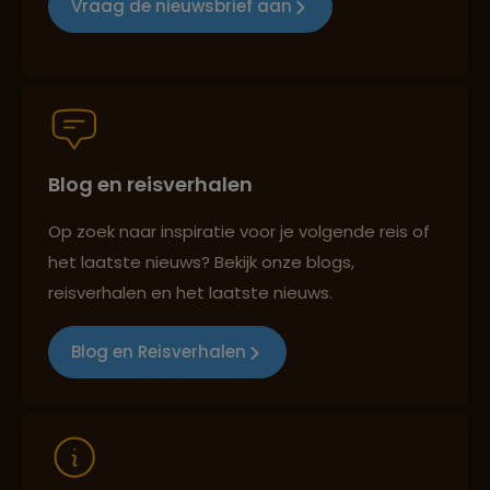
Vraag de nieuwsbrief aan
Groepsreizen mét indivuele vrijheid
Blog en reisverhalen
Persoonlijk en deskundig reisadvies
Op zoek naar inspiratie voor je volgende reis of
het laatste nieuws? Bekijk onze blogs,
Best beoordeelde reisroutes
reisverhalen en het laatste nieuws.
Blog en Reisverhalen
Reizen met oog voor mens, cultuur en milieu