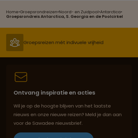
Home
•
Groepsrondreizen
•
Noord- en Zuidpool
•
Antarctica
•
Reizen met oog voor mens, cultuur en milieu
Groepsrondreis Antarctica, S. Georgia en de Poolcirkel
Groepsreizen mét indivuele vrijheid
Persoonlijk en deskundig reisadvies
Ontvang inspiratie en acties
Best beoordeelde reisroutes
Wil je op de hoogte blijven van het laatste
nieuws en onze nieuwe reizen? Meld je dan aan
voor de Sawadee nieuwsbrief.
Reizen met oog voor mens, cultuur en milieu