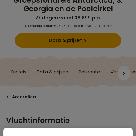
Groepsrondreis Antarctica, S.
Georgia en de Poolcirkel
27 dagen vanaf 36.899 p.p.
Bijkomende kosten €26,25 p.p. op basis van 2 personen
Data & prijzen
De reis
Data & prijzen
Reisroute
Verblijf & v
Antarctica
Vluchtinformatie