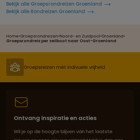
Bekijk alle Groepsrondreizen Groenland
Bekijk alle Rondreizen Groenland
Home
•
Groepsrondreizen
•
Noord- en Zuidpool
•
Groenland
•
Reizen met oog voor mens, cultuur en milieu
Groepsrondreis per zeilboot naar Oost-Groenland
Groepsreizen mét indivuele vrijheid
Persoonlijk en deskundig reisadvies
Ontvang inspiratie en acties
Best beoordeelde reisroutes
Wil je op de hoogte blijven van het laatste