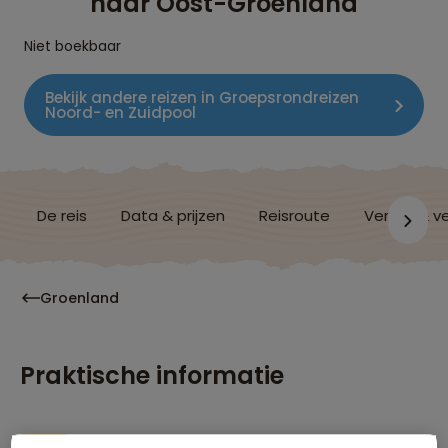
naar Oost-Groenland
Niet boekbaar
Bekijk andere reizen in Groepsrondreizen
Noord- en Zuidpool
De reis
Data & prijzen
Reisroute
Verblijf & v
Groenland
Praktische informatie