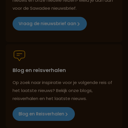
nieuws en onze nieuwe reizen? Meld je dan aan
voor de Sawadee nieuwsbrief.
Reizen met oog voor mens, cultuur en milieu
Vraag de nieuwsbrief aan
Groepsreizen mét indivuele vrijheid
Blog en reisverhalen
Persoonlijk en deskundig reisadvies
Op zoek naar inspiratie voor je volgende reis of
het laatste nieuws? Bekijk onze blogs,
Best beoordeelde reisroutes
reisverhalen en het laatste nieuws.
Blog en Reisverhalen
Reizen met oog voor mens, cultuur en milieu