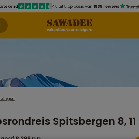
tstekend
4,6 uit 5 op basis van
1835 reviews
delingen
srondreis Spitsbergen 8, 11
anaf 8.299 p.p.