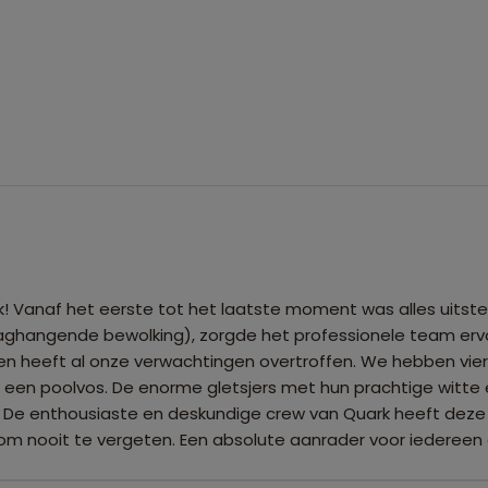
rk! Vanaf het eerste tot het laatste moment was alles uit
aghangende bewolking), zorgde het professionele team erv
n heeft al onze verwachtingen overtroffen. We hebben vier i
n een poolvos. De enorme gletsjers met hun prachtige witte 
 De enthousiaste en deskundige crew van Quark heeft deze re
 om nooit te vergeten. Een absolute aanrader voor iedereen 