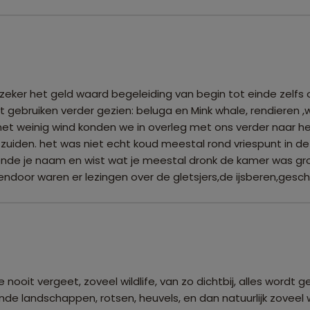
ker het geld waard begeleiding van begin tot einde zelfs op 
t gebruiken verder gezien: beluga en Mink whale, rendieren ,
 weinig wind konden we in overleg met ons verder naar het
zuiden. het was niet echt koud meestal rond vriespunt in d
nde je naam en wist wat je meestal dronk de kamer was gro
endoor waren er lezingen over de gletsjers,de ijsberen,gesc
je nooit vergeet, zoveel wildlife, van zo dichtbij, alles word
andschappen, rotsen, heuvels, en dan natuurlijk zoveel wild