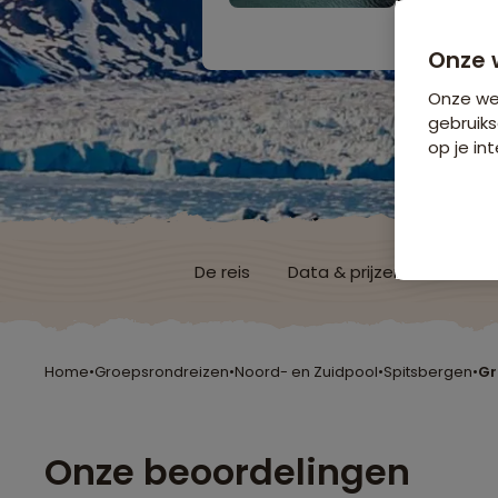
Bijkomende koste
Onze 
Onze web
gebruiks
op je int
De reis
Data & prijzen
Reisro
Home
•
Groepsrondreizen
•
Noord- en Zuidpool
•
Spitsbergen
•
Gr
Onze beoordelingen