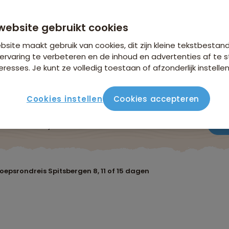
n €26,25 p.p. op basis van 2 personen
website gebruikt cookies
site maakt gebruik van cookies, dit zijn kleine tekstbestan
ervaring te verbeteren en de inhoud en advertenties af t
eresses. Je kunt ze volledig toestaan of afzonderlijk instellen
Cookies instellen
Cookies accepteren
ute
Verblijf & vervoer
Vluchtinfo
Praktisch
Beo
oepsrondreis Spitsbergen 8, 11 of 15 dagen