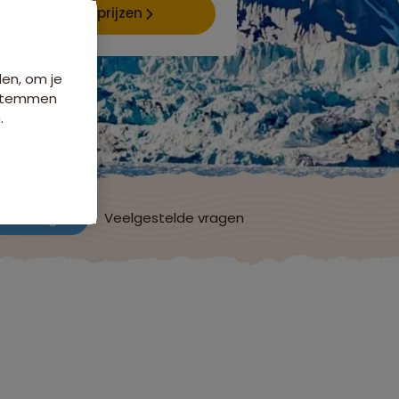
Data & prijzen
den, om je
e stemmen
.
ordelingen
Veelgestelde vragen